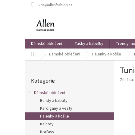
Přejít
ivca@allenfashion.cz
na
obsah
Dámské oblečení
Tašky a kabelky
Trendy mód
Domů
Dámské oblečení
Halenky a košile
P
Tuni
o
Přeskočit
s
Značka:
Kategorie
kategorie
t
r
Dámské oblečení
a
Bundy a kabáty
n
Kardigany a vesty
n
í
Halenky a košile
p
Kalhoty
a
Kraťasy