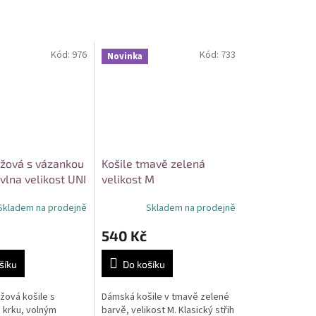
Kód:
976
Kód:
733
Novinka
éžová s vázankou
Košile tmavě zelená
vlna velikost UNI
velikost M
Skladem na prodejně
Skladem na prodejně
540 Kč
šíku
Do košíku
ová košile s
Dámská košile v tmavě zelené
 krku, volným
barvě, velikost M. Klasický střih