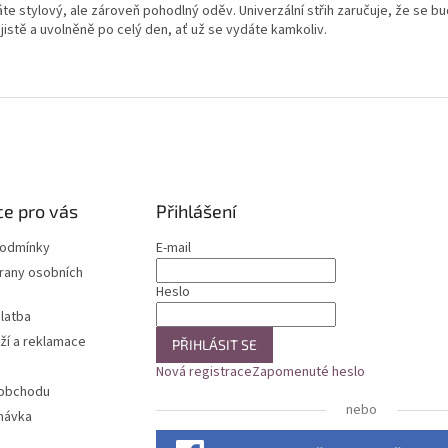
te stylový, ale zároveň pohodlný oděv. Univerzální střih zaručuje, že se bud
jistě a uvolněně po celý den, ať už se vydáte kamkoliv.
e pro vás
Přihlášení
podmínky
E-mail
rany osobních
Heslo
latba
ží a reklamace
PŘIHLÁSIT SE
Nová registrace
Zapomenuté heslo
 obchodu
nebo
návka