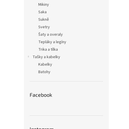
n
Mikiny
e
Saka
l
Sukně
Svetry
Šaty a overaly
Tepláky a legíny
Trika a tílka
Tašky a kabelky
Kabelky
Batohy
Facebook