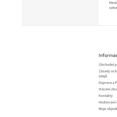
hledá
sebe
Z
á
p
a
t
Informac
í
Obchodní 
Zásady och
údajů
Doprava a P
Vrácení zbo
Kontakty
Hodnocení
Moje objed