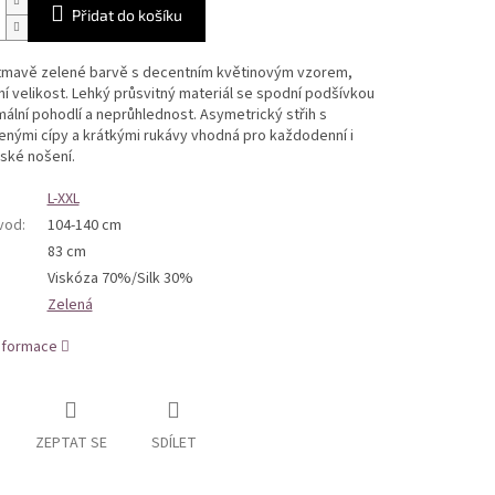
Přidat do košíku
 tmavě zelené barvě s decentním květinovým vzorem,
ní velikost. Lehký průsvitný materiál se spodní podšívkou
ální pohodlí a neprůhlednost. Asymetrický střih s
nými cípy a krátkými rukávy vhodná pro každodenní i
ské nošení.
L-XXL
bvod
:
104-140 cm
83 cm
Viskóza 70%/Silk 30%
Zelená
informace
ZEPTAT SE
SDÍLET