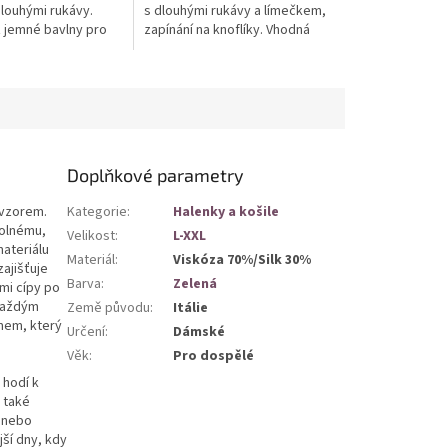
dlouhými rukávy.
s dlouhými rukávy a límečkem,
 jemné bavlny pro
zapínání na knoflíky. Vhodná
ohodlí a univerzální
pro formální i neformální
odná pro formální i
příležitosti, vyrobena z...
..
Doplňkové parametry
 vzorem.
Kategorie
:
Halenky a košile
volnému,
Velikost
:
L-XXL
materiálu
Materiál
:
Viskóza 70%/Silk 30%
ajišťuje
Barva
:
Zelená
mi cípy po
 každým
Země původu
:
Itálie
mem, který
Určení
:
Dámské
Věk
:
Pro dospělé
 hodí k
 také
i nebo
jší dny, kdy