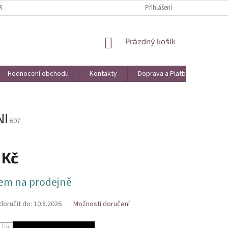
AVA A PLATBA
VRÁCENÍ ZBOŽÍ A REKLAMACE
Přihlášení
KONTAKTY
HO
NÁKUPNÍ
Prázdný košík
KOŠÍK
Hodnocení obchodu
Kontakty
Doprava a Platba
Obch
NI
607
 Kč
em na prodejně
oručit do:
10.8.2026
Možnosti doručení