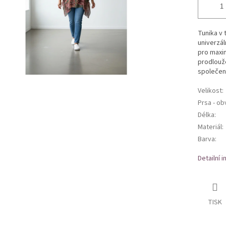
Tunika v
univerzál
pro maxim
prodlouže
společen
Velikost
:
Prsa - o
Délka
:
Materiál
:
Barva
:
Detailní 
TISK