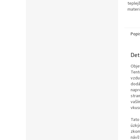
teplej
materiá
dlouhý
dvěma 
Ideální
Popi
Det
Obje
Tent
vzduš
dodá
napr
stra
vaší
vkus
Tato 
úzký
zkom
návš