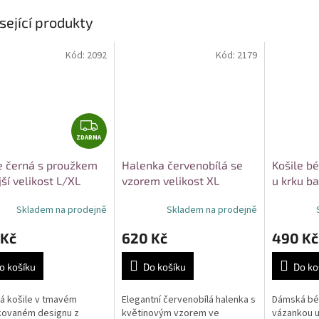
sející produkty
Kód:
2092
Kód:
2179
Z
ZDARMA
D
A
e černá s proužkem
Halenka červenobílá se
Košile b
R
jší velikost L/XL
vzorem velikost XL
u krku ba
M
A
Skladem na prodejně
Skladem na prodejně
 Kč
620 Kč
490 Kč
o košíku
Do košíku
Do ko
á košile v tmavém
Elegantní červenobílá halenka s
Dámská béž
kovaném designu z
květinovým vzorem ve
vázankou u