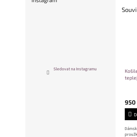
Instagram
Souvi
Sledovat na Instagramu
Košil
teple
950
D
Dámsk
prouž