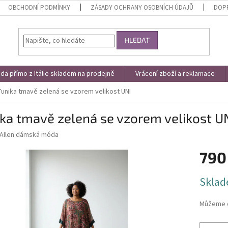
OBCHODNÍ PODMÍNKY
ZÁSADY OCHRANY OSOBNÍCH ÚDAJŮ
DOPR
HLEDAT
a přímo z Itálie skladem na prodejně
Vrácení zboží a reklamace
Tunika tmavě zelená se vzorem velikost UNI
ka tmavě zelená se vzorem velikost U
Allen dámská móda
790
Měrná
Sklad
cena:
Můžeme d