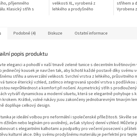
šího, příjemného
velikosti XL, vyrobená z
střihem a 
lu. Klasický střih s
lehkého a prodyšného
Vyrobena z
mi rukávy, límečkem a
materiálu. Volnější střih,
maximální p
náprsními kapsami.
zavinovací efekt na předním
využití. Vh
 volba pro...
díle a moderní balonový...
neformální.
s
Podobné (4)
Diskuze
Ostatní informace
ailní popis produktu
vte eleganci a pohodlí v naší tmavě zelené tunice s decentním květinovým
o jedinečný kousek je navržen tak, aby lichotil každé postavě díky svému 
nému střihu a univerzální velikosti. Svrchní vrstva z lehkého, průsvitného 
vá tunice éterický vzhled, zatímco integrovaná spodní vrstva s podšívkou z
ostou neprůhlednost a komfort při nošení. Asymetrický střih s prodloužený
nách vytváří dynamickou a moderní siluetu, která se elegantně pohybuje s
m krokem. Krátké, volné rukávy jsou zakončeny jednobarevným tmavým le
ně doplňuje celkový design.
tunika je ideální volbou pro neformální i společenské příležitosti. Skvěle se
m džínům nebo legínám pro uvolněný, avšak stylový denní vzhled. Můžete ji
binovat s elegantními kalhotami a podpatky pro večerní posezení s přátel
těvu kulturní akce. Díky svému prodyšnému materiálu je perfektní pro teple