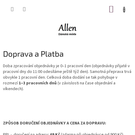
Přejít
NÁKUP
na
obsah
KOŠÍK
Doprava a Platba
Doba zpracování objednávky je 0–1 pracovní den (objednávky přijaté v
pracovní dny do 11:00 odesíláme ještě týž den). Samotná přeprava trvá
obvykle 1 pracovní den. Celková doba dodání se tak pohybuje v
rozmezí
1–3 pracovních dnů
(v závislosti na čase objednání a
víkendech).
ZPŮSOB DORUČENÍ OBJEDNÁVKY A CENA ZA DOPRAVU:
PPL - doručení na adresu:
69 Kč
(zdarma při objednávce od 900 Kč).