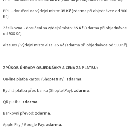
PPL - doručení na výdejní místo:
35 Kč
(zdarma při objednávce od 900
Kč).
Zásilkovna - doručení na výdejní místo:
35 Kč
(zdarma při objednávce
od 900 Kč).
AlzaBox / Výdejní místo Alza:
35 Kč
(zdarma při objednávce od 900 Kč).
ZPŮSOB ÚHRADY OBJEDNÁVKY A CENA ZA PLATBU:
On-line platba kartou (ShoptetPay):
zdarma
.
Rychlá platba přes banku (ShoptetPay):
zdarma
.
QR platba:
zdarma
.
Bankovní převod:
zdarma
.
Apple Pay / Google Pay:
zdarma
.