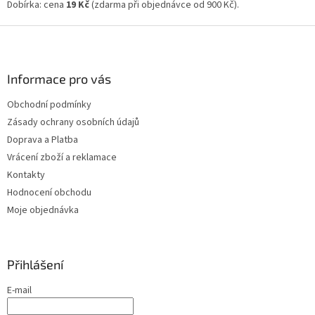
Dobírka: cena
19 Kč
(zdarma při objednávce od 900 Kč).
Z
á
p
a
Informace pro vás
t
Obchodní podmínky
í
Zásady ochrany osobních údajů
Doprava a Platba
Vrácení zboží a reklamace
Kontakty
Hodnocení obchodu
Moje objednávka
Přihlášení
E-mail