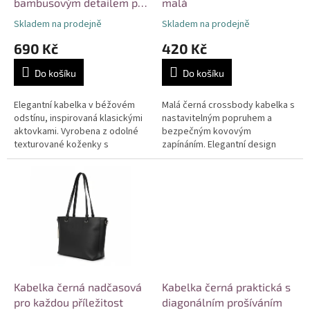
u
bambusovým detailem pro
malá
k
každou příležitost
Skladem na prodejně
Skladem na prodejně
t
690 Kč
420 Kč
ů
Do košíku
Do košíku
Elegantní kabelka v béžovém
Malá černá crossbody kabelka s
odstínu, inspirovaná klasickými
nastavitelným popruhem a
aktovkami. Vyrobena z odolné
bezpečným kovovým
texturované koženky s
zapínáním. Elegantní design
originálním kovovým zámkem a
doplněný stříbrnými nýty. Ideální
bambusovým detailem.
na nezbytnosti pro volnočasové
Prostorný...
i...
Kabelka černá nadčasová
Kabelka černá praktická s
pro každou příležitost
diagonálním prošíváním