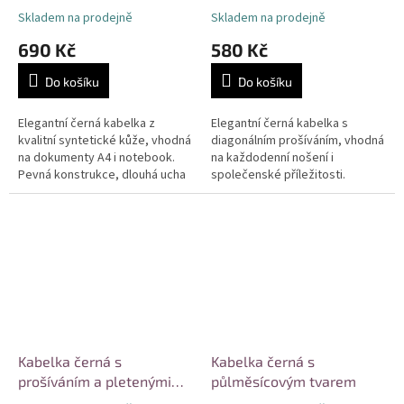
Skladem na prodejně
Skladem na prodejně
690 Kč
580 Kč
Do košíku
Do košíku
Elegantní černá kabelka z
Elegantní černá kabelka s
kvalitní syntetické kůže, vhodná
diagonálním prošíváním, vhodná
na dokumenty A4 i notebook.
na každodenní nošení i
Pevná konstrukce, dlouhá ucha
společenské příležitosti.
pro nošení na rameni a možnost
Praktické uzavírání na zip a
připnutí dlouhého popruhu....
dostatek prostoru pro
nezbytnosti....
Kabelka černá s
Kabelka černá s
prošíváním a pletenými
půlměsícovým tvarem
uchy