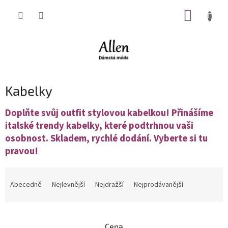
Přejít
NÁKUP
na
obsah
KOŠÍK
Kabelky
Doplňte svůj outfit stylovou kabelkou! Přinášíme
italské trendy kabelky, které podtrhnou vaši
osobnost. Skladem, rychlé dodání. Vyberte si tu
pravou!
Ř
a
Abecedně
Nejlevnější
Nejdražší
Nejprodávanější
z
e
n
Cena