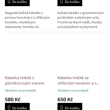
Do košíku
Do košíku
Elegantní hnědá kabelka s
Hnědá kabelka s geometrickým
pevnou konstrukcí a stříbrným
prošíváním a pletenými uchy.
kováním, vhodná pro
Prostorný hlavní oddíl, vhodný
dokumenty formátu A4.
na každodenní nezbytnosti.
Sofistikovaný otočný zámek na
Univerzální design pro pracovní i
přední straně zajišťuje
volnočasové využití....
bezpečné uzavření....
Kabelka hnědá s
Kabelka hnědá se
půlměsícovým tvarem
stříbrným kováním a s
pevnou konstrukcí
Skladem na prodejně
Skladem na prodejně
580 Kč
650 Kč
Do košíku
Do košíku