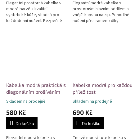
Elegantní prostorná kabelka v
Elegantní modrá kabelka s
modré barvě z kvalitní
prostorným hlavním oddílem a
syntetické kůže, vhodná pro
vnější kapsou na zip. Pohodlné
každodenní nošení. Bezpečné
nošení přes rameno díky
uzavírání na zip, praktické vnější
pevnému uchu, minimalistický
kapsy a možnost nošení v ruce
design se stříbrnými detaily.
i...
Odolné...
Kabelka modrá praktická s
Kabelka modrá pro každou
diagonálním prošíváním
příležitost
Skladem na prodejně
Skladem na prodejně
580 Kč
690 Kč
Do košíku
Do košíku
Elegantní modrá kabelka s
Tmavě modrá tote kabelka s