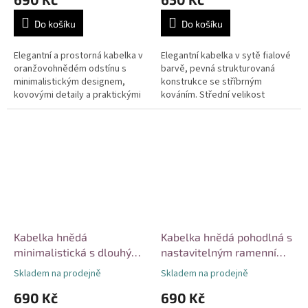
Do košíku
Do košíku
Elegantní a prostorná kabelka v
Elegantní kabelka v sytě fialové
oranžovohnědém odstínu s
barvě, pevná strukturovaná
minimalistickým designem,
konstrukce se stříbrným
kovovými detaily a praktickými
kováním. Střední velikost
vnějšími kapsami. Hlavní úložný
vhodná pro pracovní schůzky a
prostor na zip pojme
formální příležitosti.
dokumenty...
Minimalistický...
Kabelka hnědá
Kabelka hnědá pohodlná s
minimalistická s dlouhými
nastavitelným ramenním
uchy
popruhem
Skladem na prodejně
Skladem na prodejně
690 Kč
690 Kč