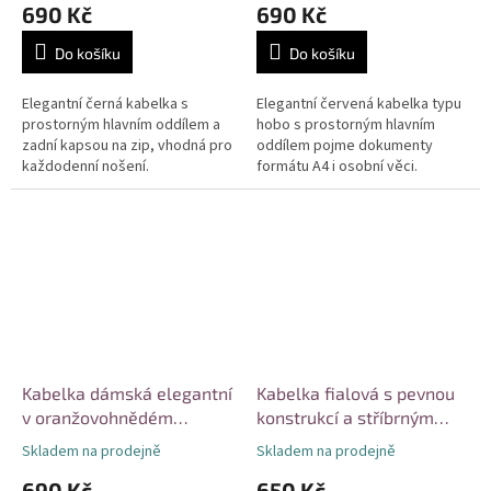
690 Kč
690 Kč
Do košíku
Do košíku
Elegantní černá kabelka s
Elegantní červená kabelka typu
prostorným hlavním oddílem a
hobo s prostorným hlavním
zadní kapsou na zip, vhodná pro
oddílem pojme dokumenty
každodenní nošení.
formátu A4 i osobní věci.
Minimalistický design snadno
Nastavitelný ramenní popruh a
kombinovatelný s různými
kvalitní materiál zajišťují
styly,...
pohodlné...
Kabelka dámská elegantní
Kabelka fialová s pevnou
v oranžovohnědém
konstrukcí a stříbrným
odstínu
kováním
Skladem na prodejně
Skladem na prodejně
690 Kč
650 Kč