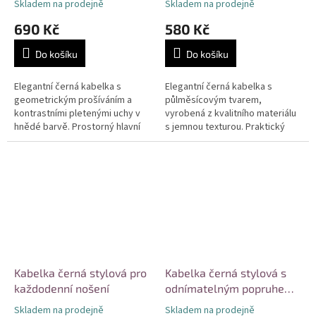
Skladem na prodejně
Skladem na prodejně
690 Kč
580 Kč
Do košíku
Do košíku
Elegantní černá kabelka s
Elegantní černá kabelka s
geometrickým prošíváním a
půlměsícovým tvarem,
kontrastními pletenými uchy v
vyrobená z kvalitního materiálu
hnědé barvě. Prostorný hlavní
s jemnou texturou. Praktický
oddíl se zapínáním na zip,
hlavní prostor na zip a
vhodná k nošení v ruce nebo
nastavitelný ramenní popruh pro
na...
pohodlné...
Kabelka černá stylová pro
Kabelka černá stylová s
každodenní nošení
odnímatelným popruhem
a stříbrnými detaily
Skladem na prodejně
Skladem na prodejně