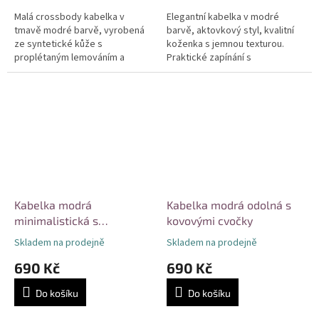
Malá crossbody kabelka v
Elegantní kabelka v modré
tmavě modré barvě, vyrobená
barvě, aktovkový styl, kvalitní
ze syntetické kůže s
koženka s jemnou texturou.
proplétaným lemováním a
Praktické zapínání s
stříbrnými nýty. Kompaktní
bambusovým detailem, pevné
rozměry vhodné na
horní madlo, kontrastní bílé
nezbytnosti, bezpečné zapínání
prošívání a...
na...
Kabelka modrá
Kabelka modrá odolná s
minimalistická s
kovovými cvočky
praktickými kapsami
Skladem na prodejně
Skladem na prodejně
690 Kč
690 Kč
Do košíku
Do košíku