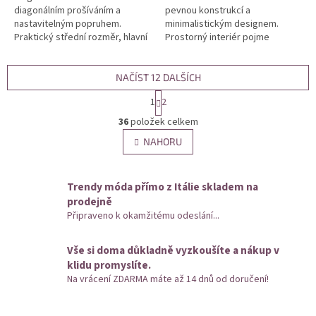
diagonálním prošíváním a
pevnou konstrukcí a
nastavitelným popruhem.
minimalistickým designem.
Praktický střední rozměr, hlavní
Prostorný interiér pojme
prostor na zip. Vhodná pro
dokumenty A4, notebook i
každodenní nošení, nelze použít
osobní věci. Vhodná pro
na...
každodenní nošení do práce i...
NAČÍST 12 DALŠÍCH
S
1
2
t
O
r
36
položek celkem
v
á
l
NAHORU
n
á
k
d
o
v
a
Trendy móda přímo z Itálie skladem na
á
c
prodejně
n
í
Připraveno k okamžitému odeslání...
í
p
r
v
Vše si doma důkladně vyzkoušíte a nákup v
k
klidu promyslíte.
y
Na vrácení ZDARMA máte až 14 dnů od doručení!
v
ý
p