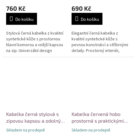
760 Kč
690 Kč
Do košíku
Do košíku
Stylová černá kabelka z kvalitní
Elegantní černá kabelka z
syntetické kůže s prostornou
kvalitní syntetické kůže s
hlavní komorou a vnější kapsou
pevnou konstrukcí a stříbrnými
na zip. Univerzální design
detaily. Prostorný interiér,
vhodný pro každodenní nošení i
možnost nošení v ruce i přes
různé příležitosti....
rameno díky odnímatelnému
popruhu....
Kabelka černá stylová s
Kabelka červená hobo
zipovou kapsou a odolným
prostorná s praktickými
materiálem
kapsami
Skladem na prodejně
Skladem na prodejně