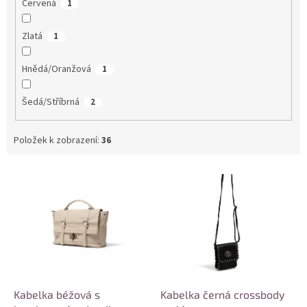
Červená
1
Zlatá
1
Hnědá/Oranžová
1
Šedá/Stříbrná
2
Položek k zobrazení:
36
V
ý
p
i
s
p
r
o
d
Kabelka béžová s
Kabelka černá crossbody