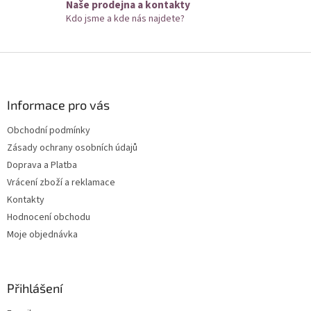
Naše prodejna a kontakty
i
Kdo jsme a kde nás najdete?
s
u
Z
á
p
a
Informace pro vás
t
Obchodní podmínky
í
Zásady ochrany osobních údajů
Doprava a Platba
Vrácení zboží a reklamace
Kontakty
Hodnocení obchodu
Moje objednávka
Přihlášení