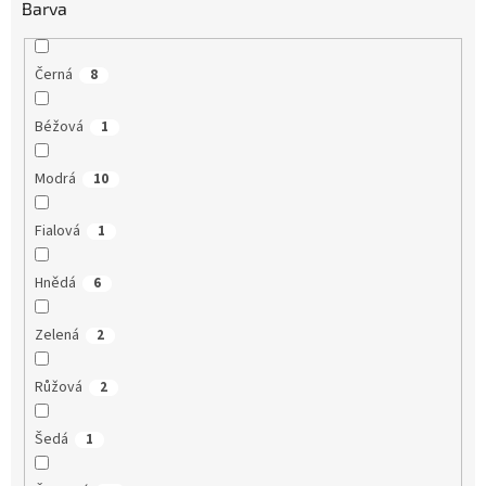
Barva
Černá
8
Béžová
1
Modrá
10
Fialová
1
Hnědá
6
Zelená
2
Růžová
2
Šedá
1