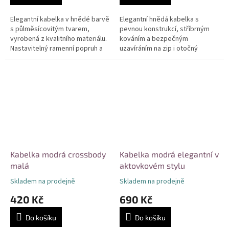
Elegantní kabelka v hnědé barvě
Elegantní hnědá kabelka s
s půlměsícovitým tvarem,
pevnou konstrukcí, stříbrným
vyrobená z kvalitního materiálu.
kováním a bezpečným
Nastavitelný ramenní popruh a
uzavíráním na zip i otočný
hlavní kapsa na zip poskytují
zámek. Vhodná pro každodenní
komfort i praktičnost pro...
nošení i formální příležitosti.
Praktická...
Kabelka modrá crossbody
Kabelka modrá elegantní v
malá
aktovkovém stylu
Skladem na prodejně
Skladem na prodejně
420 Kč
690 Kč
Do košíku
Do košíku