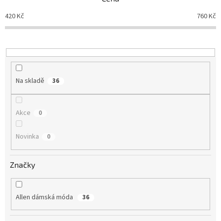
í
p
420
Kč
760
Kč
r
o
d
u
k
t
Na skladě
36
ů
Akce
0
Novinka
0
Značky
Allen dámská móda
36