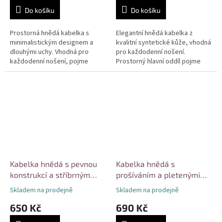
Do košíku
Do košíku
Prostorná hnědá kabelka s
Elegantní hnědá kabelka z
minimalistickým designem a
kvalitní syntetické kůže, vhodná
dlouhými uchy. Vhodná pro
pro každodenní nošení.
každodenní nošení, pojme
Prostorný hlavní oddíl pojme
dokumenty A4 i menší
dokumenty formátu A4, dvě
notebook. Kvalitní materiál a
vnější kapsy na zip zajistí
pevná konstrukce...
přehledné...
Kabelka hnědá s pevnou
Kabelka hnědá s
konstrukcí a stříbrným
prošíváním a pletenými
kováním
uchy
Skladem na prodejně
Skladem na prodejně
650 Kč
690 Kč