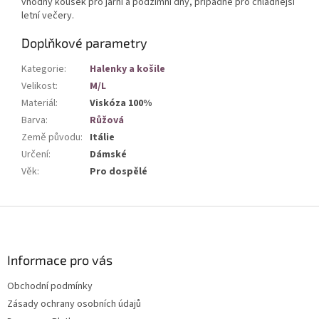
vhodný kousek pro jarní a podzimní dny, případně pro chladnější
letní večery.
Doplňkové parametry
Kategorie
:
Halenky a košile
Velikost
:
M/L
Materiál
:
Viskóza 100%
Barva
:
Růžová
Země původu
:
Itálie
Určení
:
Dámské
Věk
:
Pro dospělé
Z
á
p
a
Informace pro vás
t
Obchodní podmínky
í
Zásady ochrany osobních údajů