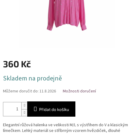
360 Kč
Měrná
Skladem na prodejně
cena:
Můžeme doručit do:
11.8.2026
Možnosti doručení
Přidat do košíku
Elegantní růžová halenka ve velikosti M/L s výstřihem do V a klasickým
límečkem. Lehký materiál se stříbrným vzorem hvězdiček, dlouhé