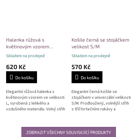
Halenka růžová s
Košile černá se stojáčkem
květinovým vzorem
velikost S/M
velikost L
Skladem na prodejně
Skladem na prodejně
620 Kč
570 Kč
Do košíku
Do košíku
Elegantní růžová halenka s
Elegantní černá košile se
květinovým vzorem ve velikosti
stojáčkem v univerzální velikosti
L, vyrobená z lehkého a
S/M. Prodloužený, volnější střih
vzdušného materiálu. Volný střih
s tříčtvrtečními rukávy a
s elastickým výstřihem se
asymetrickým zadním dílem.
šňůrkou pro variabilní nošení a...
Nadčasový minimalistický
design...
ZOBRAZIT VŠECHNY SOUVISEJÍCÍ PRODUKTY