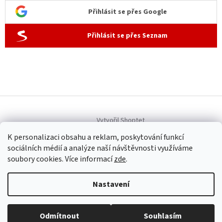
Přihlásit se přes Google
Přihlásit se přes Seznam
Vytvořil Shoptet
K personalizaci obsahu a reklam, poskytování funkcí
sociálních médií a analýze naší návštěvnosti využíváme
Copyright 2026
Allen dámská móda
. Všechna práva vyhrazena.
soubory cookies. Více informací
zde
.
Upravit nastavení cookies
Nastavení
Provozovatel internetového obchodu Allen dámská móda
(www.allenfashion.cz): Iveta Šubrtová, Sídlo: U Remízku 292,
251 62 Tehovec, IČO: 47036851, tel: +420 604 254 569, email:
Odmítnout
Souhlasím
ivca@allenfashion.cz, nejsme plátci DPH