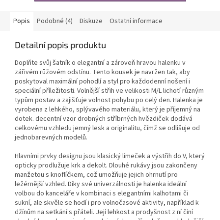
Popis
Podobné (4)
Diskuze
Ostatní informace
Detailní popis produktu
Doplňte svůj šatník o elegantní a zároveň hravou halenku v
zářivém růžovém odstínu. Tento kousek je navržen tak, aby
poskytoval maximální pohodlí a styl pro každodenní nošení i
speciální příležitosti. Volnější střih ve velikosti M/L lichotí různým
typům postav a zajišťuje volnost pohybu po celý den. Halenka je
vyrobena z lehkého, splývavého materiálu, který je příjemný na
dotek. decentní vzor drobných stříbrných hvězdiček dodává
celkovému vzhledu jemný lesk a originalitu, čímž se odlišuje od
jednobarevných modelů.
Hlavními prvky designu jsou klasický límeček a výstřih do V, který
opticky prodlužuje krk a dekolt. Dlouhé rukávy jsou zakončeny
manžetou s knoflíčkem, což umožňuje jejich ohrnutí pro
ležérnější vzhled. Díky své univerzálnosti je halenka ideální
volbou do kanceláře v kombinaci s elegantními kalhotami či
sukní, ale skvěle se hodí i pro volnočasové aktivity, například k
džínům na setkání s přáteli. Její lehkost a prodyšnost z ní činí