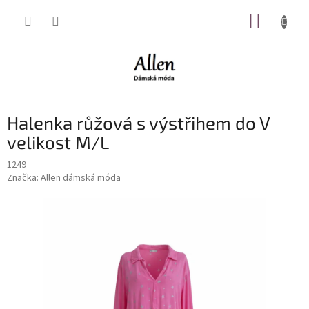
Přejít
NÁKUP
na
obsah
KOŠÍK
Halenka růžová s výstřihem do V
velikost M/L
1249
Značka:
Allen dámská móda