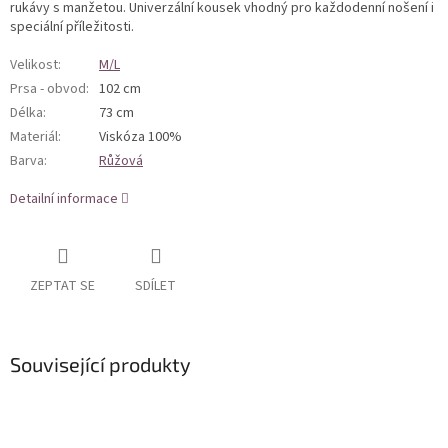
rukávy s manžetou. Univerzální kousek vhodný pro každodenní nošení i
speciální příležitosti.
Velikost
:
M/L
Prsa - obvod
:
102 cm
Délka
:
73 cm
Materiál
:
Viskóza 100%
Barva
:
Růžová
Detailní informace
ZEPTAT SE
SDÍLET
Související produkty