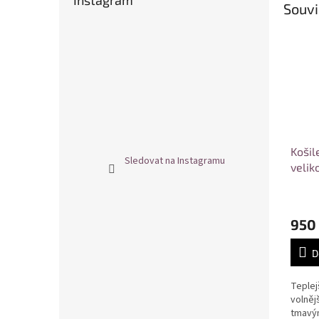
Instagram
Souvi
Košil
Sledovat na Instagramu
velik
950
D
Teplej
volněj
tmavým