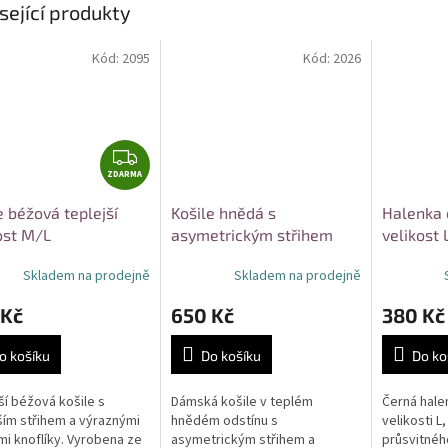
sející produkty
Kód:
2095
Kód:
2026
Z
ZDARMA
D
A
e béžová teplejší
Košile hnědá s
Halenka 
R
ost M/L
asymetrickým střihem
velikost 
M
bavlna velikost S/M
A
Skladem na prodejně
Skladem na prodejně
 Kč
650 Kč
380 Kč
o košíku
Do košíku
Do ko
ší béžová košile s
Dámská košile v teplém
Černá hale
ším střihem a výraznými
hnědém odstínu s
velikosti L
i knoflíky. Vyrobena ze
asymetrickým střihem a
průsvitnéh