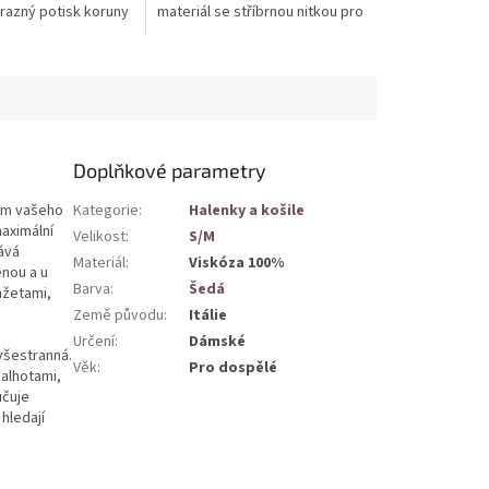
ýrazný potisk koruny
materiál se stříbrnou nitkou pro
orálními a hadími
decentní lesk. Univerzální
onové...
využití pro každodenní nošení
i...
Doplňkové parametry
dem vašeho
Kategorie
:
Halenky a košile
aximální
Velikost
:
S/M
ává
Materiál
:
Viskóza 100%
enou a u
Barva
:
Šedá
nžetami,
Země původu
:
Itálie
Určení
:
Dámské
všestranná.
Věk
:
Pro dospělé
kalhotami,
učuje
hledají