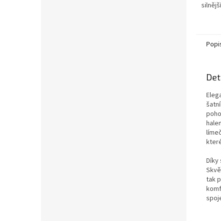
silněj
jako s
chladn
kapsy s
Popi
Det
Eleg
šatn
poho
halen
líme
které
Díky
Skvě
tak 
komfo
spoj