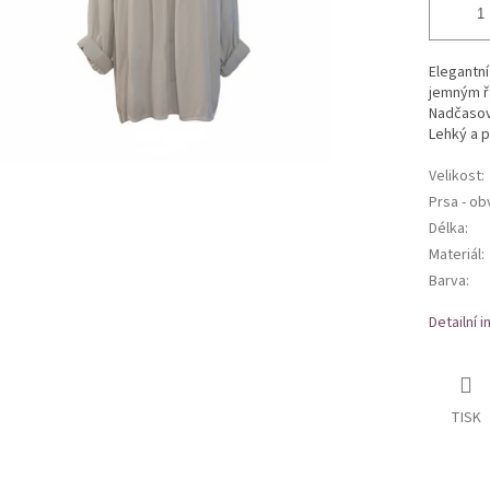
Elegantní
jemným ř
Nadčasov
Lehký a p
Velikost
:
Prsa - o
Délka
:
Materiál
:
Barva
:
Detailní 
TISK