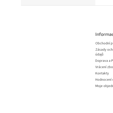
Z
á
p
a
t
Informac
í
Obchodní 
Zásady och
údajů
Doprava a P
Vrácení zbo
Kontakty
Hodnocení
Moje objed