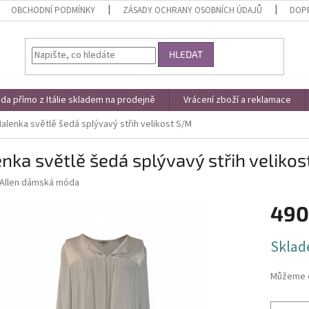
OBCHODNÍ PODMÍNKY
ZÁSADY OCHRANY OSOBNÍCH ÚDAJŮ
DOPR
HLEDAT
a přímo z Itálie skladem na prodejně
Vrácení zboží a reklamace
Halenka světlě šedá splývavý střih velikost S/M
nka světlě šedá splývavý střih veliko
Allen dámská móda
490
Měrná
Sklad
cena:
Můžeme d