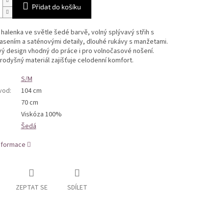
Přidat do košíku
 halenka ve světle šedé barvě, volný splývavý střih s
asením a saténovými detaily, dlouhé rukávy s manžetami.
ý design vhodný do práce i pro volnočasové nošení.
rodyšný materiál zajišťuje celodenní komfort.
S/M
bvod
:
104 cm
70 cm
Viskóza 100%
Šedá
informace
ZEPTAT SE
SDÍLET