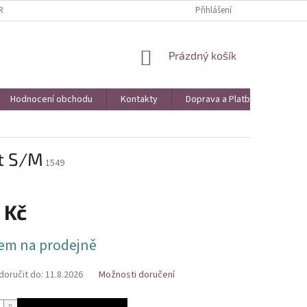
AVA A PLATBA
VRÁCENÍ ZBOŽÍ A REKLAMACE
Přihlášení
KONTAKTY
HO
NÁKUPNÍ
Prázdný košík
KOŠÍK
Hodnocení obchodu
Kontakty
Doprava a Platba
Obch
st S/M
1549
 Kč
em na prodejně
oručit do:
11.8.2026
Možnosti doručení