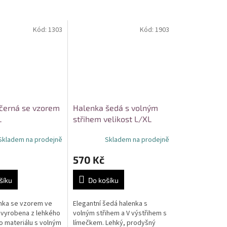
Kód:
1303
Kód:
1903
černá se vzorem
Halenka šedá s volným
L
střihem velikost L/XL
Skladem na prodejně
Skladem na prodejně
570 Kč
šíku
Do košíku
nka se vzorem ve
Elegantní šedá halenka s
, vyrobena z lehkého
volným střihem a V výstřihem s
o materiálu s volným
límečkem. Lehký, prodyšný