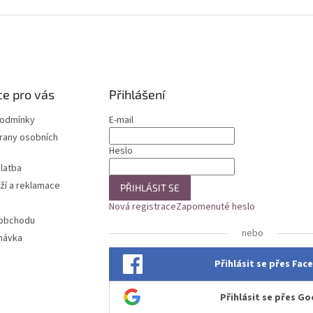
e pro vás
Přihlášení
podmínky
E-mail
rany osobních
Heslo
latba
ží a reklamace
PŘIHLÁSIT SE
Nová registrace
Zapomenuté heslo
 obchodu
nebo
návka
Přihlásit se přes Fa
Přihlásit se přes Go