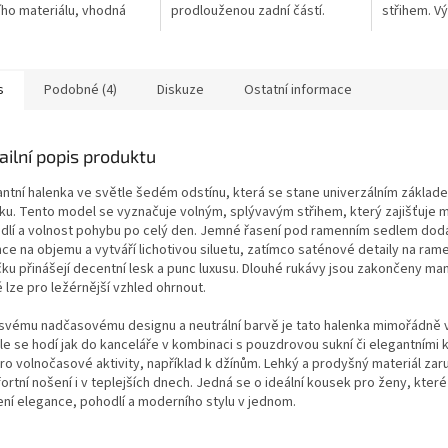
šího materiálu, vhodná
prodlouženou zadní částí.
střihem. V
vrchní vrstva pro
Vyrobena z prodyšného
doplněný fl
ější dny. Dvě náprsní
materiálu, který poskytuje
motivy. Bal
...
pohodlí po celý den.
Nadčasový design...
s
Podobné (4)
Diskuze
Ostatní informace
ailní popis produktu
antní halenka ve světle šedém odstínu, která se stane univerzálním zákla
íku. Tento model se vyznačuje volným, splývavým střihem, který zajišťuje m
dlí a volnost pohybu po celý den. Jemné řasení pod ramenním sedlem dod
ce na objemu a vytváří lichotivou siluetu, zatímco saténové detaily na ram
čku přinášejí decentní lesk a punc luxusu. Dlouhé rukávy jsou zakončeny ma
 lze pro ležérnější vzhled ohrnout.
 svému nadčasovému designu a neutrální barvě je tato halenka mimořádně 
le se hodí jak do kanceláře v kombinaci s pouzdrovou sukní či elegantními 
pro volnočasové aktivity, například k džínům. Lehký a prodyšný materiál zar
rtní nošení i v teplejších dnech. Jedná se o ideální kousek pro ženy, které 
ení elegance, pohodlí a moderního stylu v jednom.