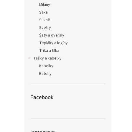
n
Mikiny
e
Saka
l
Sukně
Svetry
Šaty a overaly
Tepláky a legíny
Trika a tílka
Tašky a kabelky
Kabelky
Batohy
Facebook