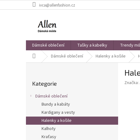
Přejít
ivca@allenfashion.cz
na
obsah
Dámské oblečení
Tašky a kabelky
Trendy mód
Domů
Dámské oblečení
Halenky a košile
P
Hale
o
Přeskočit
s
Značka:
Kategorie
kategorie
t
r
Dámské oblečení
a
Bundy a kabáty
n
Kardigany a vesty
n
í
Halenky a košile
p
Kalhoty
a
Kraťasy