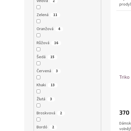
Vínová
2
prodyš
Univerz
Zelená
11
Oranžová
4
Růžová
16
Šedá
15
Červená
3
Triko
Khaki
13
Žlutá
3
370
Broskvová
2
Dámské
Bordó
2
volněj