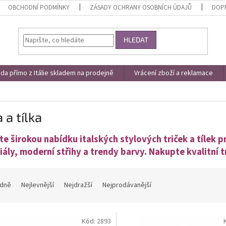
OBCHODNÍ PODMÍNKY
ZÁSADY OCHRANY OSOBNÍCH ÚDAJŮ
DOPR
HLEDAT
a přímo z Itálie skladem na prodejně
Vrácení zboží a reklamace
a a tílka
e širokou nabídku italských stylových triček a tílek 
iály, moderní střihy a trendy barvy. Nakupte kvalitní 
dně
Nejlevnější
Nejdražší
Nejprodávanější
Kód:
2893