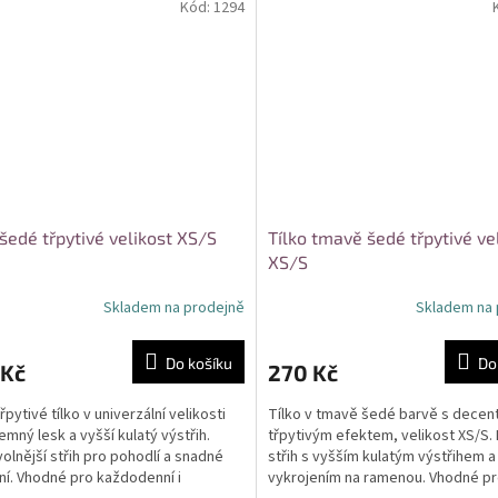
Kód:
1294
 šedé třpytivé velikost XS/S
Tílko tmavě šedé třpytivé ve
XS/S
Skladem na prodejně
Skladem na 
Do košíku
Do
 Kč
270 Kč
pytivé tílko v univerzální velikosti
Tílko v tmavě šedé barvě s decen
jemný lesk a vyšší kulatý výstřih.
třpytivým efektem, velikost XS/S.
volnější střih pro pohodlí a snadné
střih s vyšším kulatým výstřihem a
ní. Vhodné pro každodenní i
vykrojením na ramenou. Vhodné p