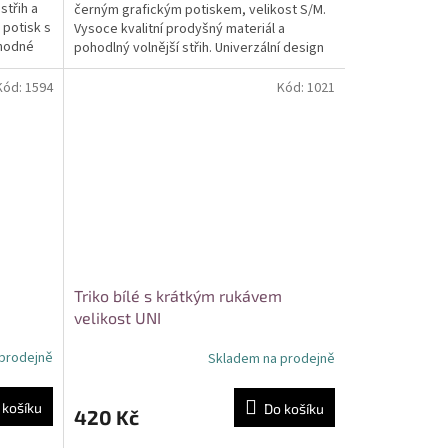
střih a
černým grafickým potiskem, velikost S/M.
 potisk s
Vysoce kvalitní prodyšný materiál a
Vhodné
pohodlný volnější střih. Univerzální design
vhodný pro...
Kód:
1594
Kód:
1021
m
Triko bílé s krátkým rukávem
velikost UNI
prodejně
Skladem na prodejně
 košíku
Do košíku
420 Kč