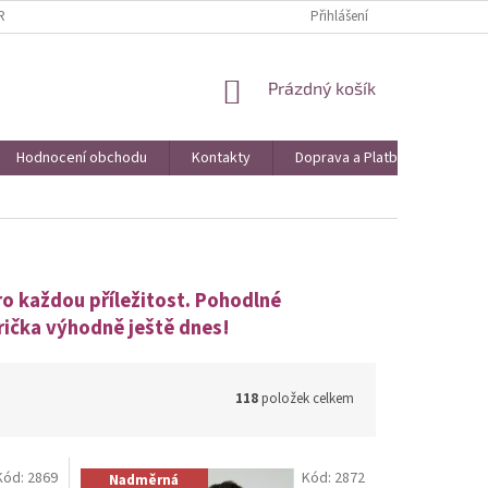
AVA A PLATBA
VRÁCENÍ ZBOŽÍ A REKLAMACE
Přihlášení
KONTAKTY
HO
NÁKUPNÍ
Prázdný košík
KOŠÍK
Hodnocení obchodu
Kontakty
Doprava a Platba
Obch
pro každou příležitost. Pohodlné
trička výhodně ještě dnes!
118
položek celkem
Kód:
2869
Kód:
2872
Nadměrná