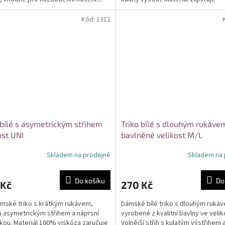
prodyšnost a komfort při...
Kód:
1312
 bílé s asymetrickým střihem
Triko bílé s dlouhým rukáve
ost UNI
bavlněné velikost M/L
Skladem na prodejně
Skladem na 
Do košíku
Do
 Kč
270 Kč
ámské triko s krátkým rukávem,
Dámské bílé triko s dlouhým ruká
 asymetrickým střihem a náprsní
vyrobené z kvalitní bavlny ve velik
kou. Materiál 100% viskóza zaručuje
Volnější střih s kulatým výstřihem