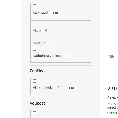
Na skladě
118
Akce
0
Novinka
0
Nadměrná velikost
4
Tílko
Značky
270
Allen dámská móda
118
Šedé tř
Velikost
XS/S, 
Mírně 
vrstve