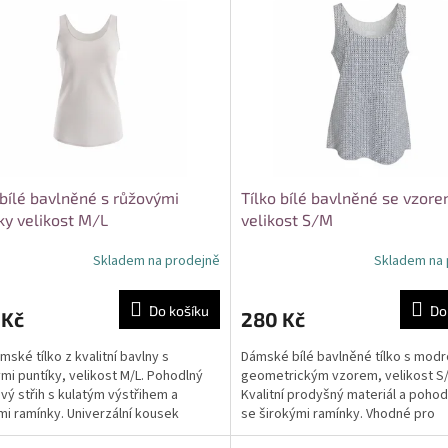
 bílé bavlněné s růžovými
Tílko bílé bavlněné se vzor
ky velikost M/L
velikost S/M
Skladem na prodejně
Skladem na 
Do košíku
Do
 Kč
280 Kč
mské tílko z kvalitní bavlny s
Dámské bílé bavlněné tílko s modr
mi puntíky, velikost M/L. Pohodlný
geometrickým vzorem, velikost S
avý střih s kulatým výstřihem a
Kvalitní prodyšný materiál a pohodl
mi ramínky. Univerzální kousek
se širokými ramínky. Vhodné pro
 pro každodenní...
každodenní nošení i...