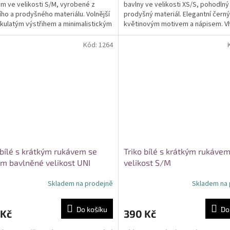
m ve velikosti S/M, vyrobené z
bavlny ve velikosti XS/S, pohodlný 
ního a prodyšného materiálu. Volnější
prodyšný materiál. Elegantní černý
s kulatým výstřihem a minimalistickým
květinovým motivem a nápisem. 
em...
pro...
Kód:
1264
 bílé s krátkým rukávem se
Triko bílé s krátkým rukáve
m bavlněné velikost UNI
velikost S/M
Skladem na prodejně
Skladem na 
Do košíku
Do
 Kč
390 Kč