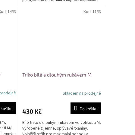
v...
Kód:
1453
Kód:
1153
m
Triko bílé s dlouhým rukávem M
prodejně
Skladem na prodejně
 košíku
Do košíku
430 Kč
vem,
Bílé triko s dlouhým rukávem ve velikosti M,
osti M/L.
vyrobené z jemné, splývavé tkaniny.
 a jemným
Volnější střih pro maximální pohodlí a