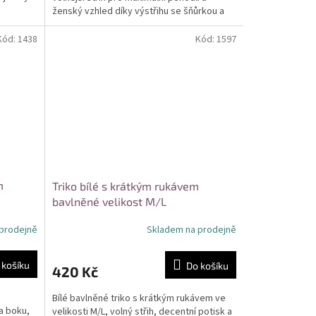
ženský vzhled díky výstřihu se šňůrkou a
rozšířeným...
Kód:
1438
Kód:
1597
m
Triko bílé s krátkým rukávem
bavlněné velikost M/L
prodejně
Skladem na prodejně
 košíku
Do košíku
420 Kč
Bílé bavlněné triko s krátkým rukávem ve
a boku,
velikosti M/L, volný střih, decentní potisk a