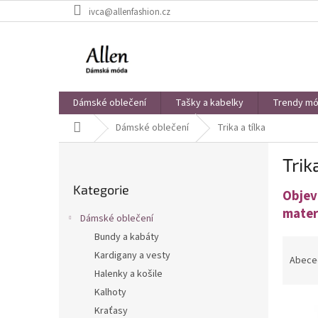
Přejít
ivca@allenfashion.cz
na
obsah
Dámské oblečení
Tašky a kabelky
Trendy mód
Domů
Dámské oblečení
Trika a tílka
P
Trik
o
Přeskočit
s
Kategorie
kategorie
Objevt
t
r
mater
Dámské oblečení
a
Bundy a kabáty
Ř
n
Kardigany a vesty
a
n
Abece
z
í
Halenky a košile
e
p
Kalhoty
V
n
a
Kraťasy