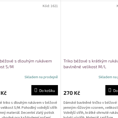
enské...
každodenní i společenské...
Kód:
1621
 béžové s dlouhým rukávem
Triko béžové s krátkým ruk
ost S/M
bavlněné velikost M/L
Skladem na prodejně
Skladem na 
Do košíku
Do
 Kč
270 Kč
 triko s dlouhým rukávem v béžové
Dámské bavlněné tričko v béžové 
 velikost S/M. Pohodlný volnější střih
jemným růžovým vzorem, velikost
emný materiál. Decentní zlatý potisk
Volnější střih, krátké ohrnuté ruká
, vhodné pro každodenní nošení....
kulatý výstřih. Materiál zajišťuje