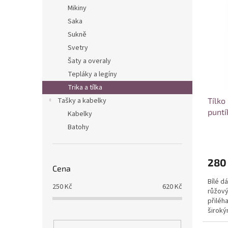
ý
í
n
Mikiny
p
p
e
Saka
i
r
l
s
Sukně
o
p
d
Svetry
r
u
Šaty a overaly
o
k
Tepláky a legíny
d
t
Trika a tílka
u
ů
Tašky a kabelky
Tílko
k
puntí
t
Kabelky
ů
Batohy
280
Cena
Bílé dá
250
Kč
620
Kč
růžový
přiléh
široký
vhodný