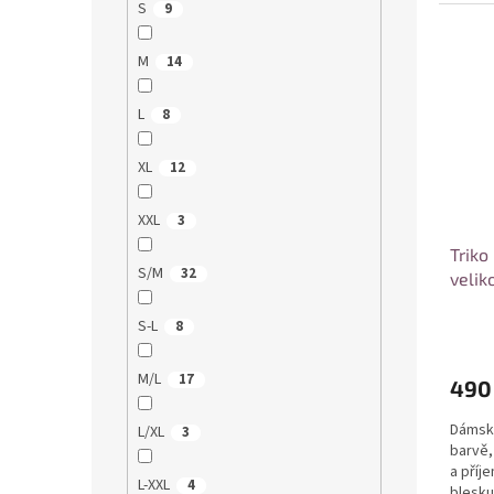
společ
S
9
M
14
L
8
XL
12
XXL
3
Triko
S/M
32
velik
S-L
8
M/L
17
490
Dámské
L/XL
3
barvě,
a příj
L-XXL
4
blesku