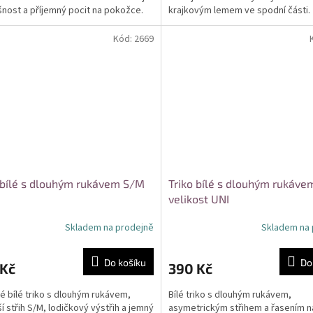
nost a příjemný pocit na pokožce.
krajkovým lemem ve spodní části.
ální...
Univerzální základ...
Kód:
2669
 bílé s dlouhým rukávem S/M
Triko bílé s dlouhým rukáve
velikost UNI
Skladem na prodejně
Skladem na 
Do košíku
Do
 Kč
390 Kč
 bílé triko s dlouhým rukávem,
Bílé triko s dlouhým rukávem,
ší střih S/M, lodičkový výstřih a jemný
asymetrickým střihem a řasením n