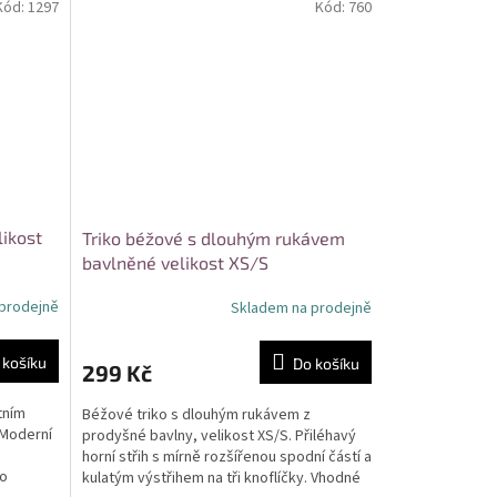
Kód:
1297
Kód:
760
likost
Triko béžové s dlouhým rukávem
bavlněné velikost XS/S
prodejně
Skladem na prodejně
 košíku
Do košíku
299 Kč
tním
Béžové triko s dlouhým rukávem z
 Moderní
prodyšné bavlny, velikost XS/S. Přiléhavý
horní střih s mírně rozšířenou spodní částí a
ro
kulatým výstřihem na tři knoflíčky. Vhodné