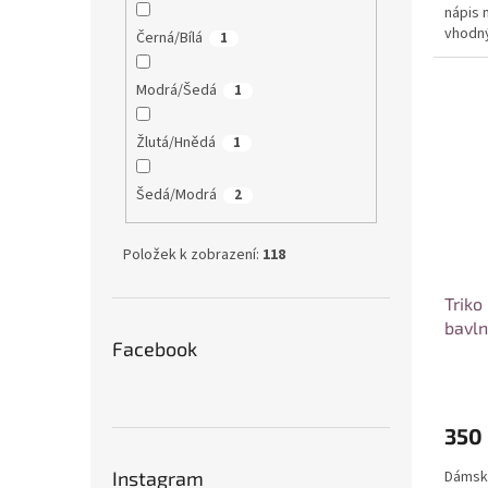
nápis 
vhodný
Černá/Bílá
1
kombin
Modrá/Šedá
1
Žlutá/Hnědá
1
Šedá/Modrá
2
Položek k zobrazení:
118
Triko
bavln
Facebook
350
Dámské
Instagram