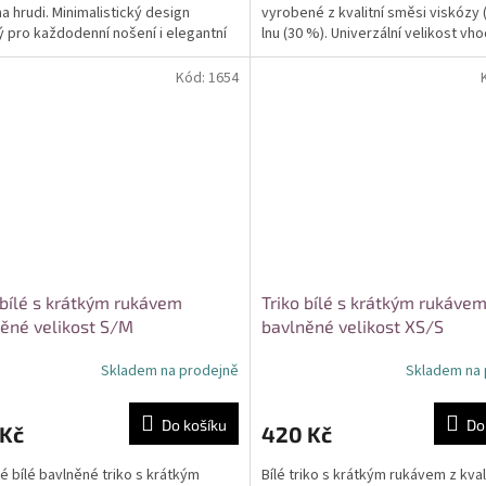
na hrudi. Minimalistický design
vyrobené z kvalitní směsi viskózy 
 pro každodenní nošení i elegantní
lnu (30 %). Univerzální velikost vh
ace....
postavy L, XL a XXL....
Kód:
1654
 bílé s krátkým rukávem
Triko bílé s krátkým rukáve
ěné velikost S/M
bavlněné velikost XS/S
Skladem na prodejně
Skladem na 
Do košíku
Do
 Kč
420 Kč
 bílé bavlněné triko s krátkým
Bílé triko s krátkým rukávem z kval