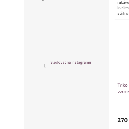
rukáve
kvalit
střih 
potisk
Sledovat na Instagramu
Triko
vzore
270