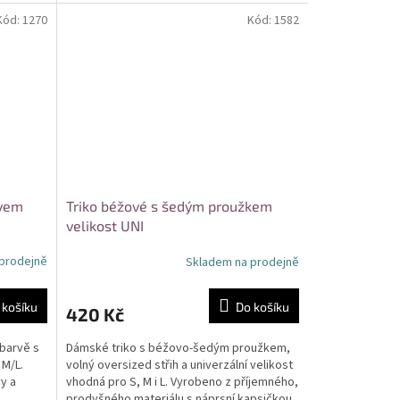
pro...
Kód:
1270
Kód:
1582
ávem
Triko béžové s šedým proužkem
velikost UNI
prodejně
Skladem na prodejně
 košíku
Do košíku
420 Kč
barvě s
Dámské triko s béžovo-šedým proužkem,
 M/L.
volný oversized střih a univerzální velikost
vy a
vhodná pro S, M i L. Vyrobeno z příjemného,
prodyšného materiálu s náprsní kapsičkou