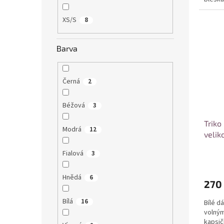
XS/S
8
Barva
Černá
2
Béžová
3
Triko
Modrá
12
velik
Fialová
3
Hnědá
6
270
Bílá
16
Bílé d
volným
kapsič