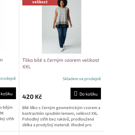
velikost
em
Tílko bílé s černým vzorem velikost
XXL
prodejně
Skladem na prodejně
 košíku
Do košíku
420 Kč
o-bílým
Bílé tílko s černým geometrickým vzorem a
/M.
kontrastním spodním lemem, velikost XXL.
ný střih
Pohodlný střih bez rukávů, prodloužená
délka a prodyšný materiál. Vhodné pro
každodenní nošení...