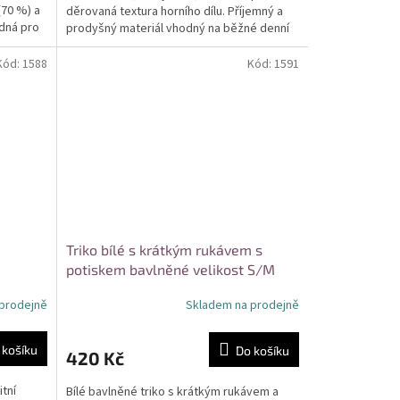
(70 %) a
děrovaná textura horního dílu. Příjemný a
odná pro
prodyšný materiál vhodný na běžné denní
nošení....
Kód:
1588
Kód:
1591
m
Triko bílé s krátkým rukávem s
potiskem bavlněné velikost S/M
prodejně
Skladem na prodejně
 košíku
Do košíku
420 Kč
itní
Bílé bavlněné triko s krátkým rukávem a