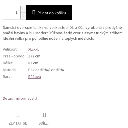
Přidat do košíku
Dámská oversize tunika ve velikostech XL a XXL, vyrobená z prodyšné
směsi bavlny a lnu. Moderní růžovo-šedý vzor s asymetrickým střihem.
Ideální volba pro pohodlné nošení v teplých měsících.
Velikost
:
XL/XXL
Prsa - obvod
:
172 cm
Délka
:
83 cm
Materiál
:
Bavlna 50%/Len 50%
Barva
:
Růžová
Detailní informace
ZEPTAT SE
SDÍLET