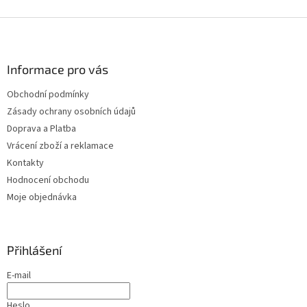
Z
á
p
a
Informace pro vás
t
Obchodní podmínky
í
Zásady ochrany osobních údajů
Doprava a Platba
Vrácení zboží a reklamace
Kontakty
Hodnocení obchodu
Moje objednávka
Přihlášení
E-mail
Heslo