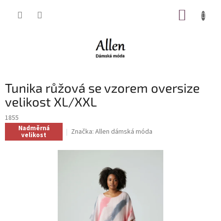
Přejít
NÁKUP
na
obsah
KOŠÍK
Tunika růžová se vzorem oversize
velikost XL/XXL
1855
Nadměrná
Značka:
Allen dámská móda
velikost