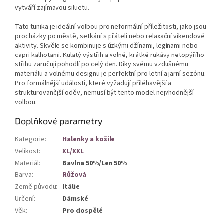
vytváří zajímavou siluetu.
Tato tunika je ideální volbou pro neformální příležitosti, jako jsou
procházky po městě, setkání s přáteli nebo relaxační víkendové
aktivity. Skvěle se kombinuje s úzkými džínami, legínami nebo
capri kalhotami. Kulatý výstřih a volné, krátké rukávy netopýřího
střihu zaručují pohodlí po celý den. Díky svému vzdušnému
materiálu a volnému designu je perfektní pro letní a jarní sezónu.
Pro formálnější události, které vyžadují přiléhavější a
strukturovanější oděv, nemusí být tento model nejvhodnější
volbou.
Doplňkové parametry
Kategorie
:
Halenky a košile
Velikost
:
XL/XXL
Materiál
:
Bavlna 50%/Len 50%
Barva
:
Růžová
Země původu
:
Itálie
Určení
:
Dámské
Věk
:
Pro dospělé