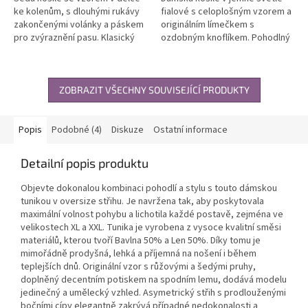
ke kolenům, s dlouhými rukávy
fialové s celoplošným vzorem a
zakončenými volánky a páskem
originálním límečkem s
pro zvýraznění pasu. Klasický
ozdobným knoflíkem. Pohodlný
střih s propínáním po celé délce
volnější střih, dlouhé rukávy
a límečkem. Univerzální...
zakončené gumičkou. Vhodná
pro...
ZOBRAZIT VŠECHNY SOUVISEJÍCÍ PRODUKTY
Popis
Podobné (4)
Diskuze
Ostatní informace
Detailní popis produktu
Objevte dokonalou kombinaci pohodlí a stylu s touto dámskou
tunikou v oversize střihu. Je navržena tak, aby poskytovala
maximální volnost pohybu a lichotila každé postavě, zejména ve
velikostech
XL a XXL. Tunika je vyrobena z vysoce kvalitní směsi
materiálů, kterou tvoří
Bavlna 50% a Len 50%. Díky tomu je
mimořádně prodyšná, lehká a příjemná na nošení i během
teplejších dnů. Originální vzor s růžovými a šedými pruhy,
doplněný decentním potiskem na spodním lemu, dodává modelu
jedinečný a umělecký vzhled. Asymetrický střih s prodlouženými
bočními cípy elegantně zakrývá případné nedokonalosti a