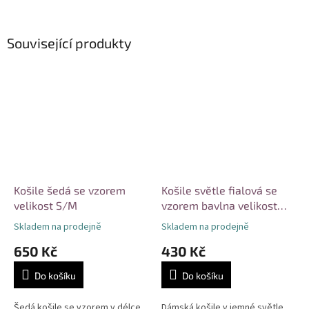
Související produkty
Košile šedá se vzorem
Košile světle fialová se
velikost S/M
vzorem bavlna velikost
S/M
Skladem na prodejně
Skladem na prodejně
650 Kč
430 Kč
Do košíku
Do košíku
Šedá košile se vzorem v délce
Dámská košile v jemné světle