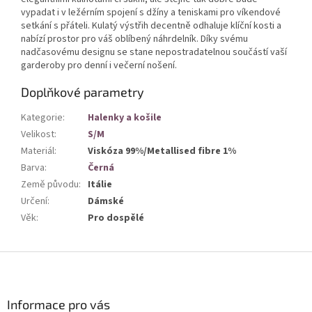
vypadat i v ležérním spojení s džíny a teniskami pro víkendové
setkání s přáteli. Kulatý výstřih decentně odhaluje klíční kosti a
nabízí prostor pro váš oblíbený náhrdelník. Díky svému
nadčasovému designu se stane nepostradatelnou součástí vaší
garderoby pro denní i večerní nošení.
Doplňkové parametry
Kategorie
:
Halenky a košile
Velikost
:
S/M
Materiál
:
Viskóza 99%/Metallised fibre 1%
Barva
:
Černá
Země původu
:
Itálie
Určení
:
Dámské
Věk
:
Pro dospělé
Z
á
p
a
Informace pro vás