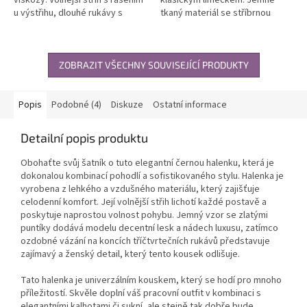
u výstřihu, dlouhé rukávy s
tkaný materiál se stříbrnou
ozdobnou manžetou.
nitkou pro decentní lesk.
Nadčasový design vhodný do
Variabilita díky ohrnovacím
práce i na...
rukávům,...
ZOBRAZIT VŠECHNY SOUVISEJÍCÍ PRODUKTY
Popis
Podobné (4)
Diskuze
Ostatní informace
Detailní popis produktu
Obohaťte svůj šatník o tuto elegantní černou halenku, která je
dokonalou kombinací pohodlí a sofistikovaného stylu. Halenka je
vyrobena z lehkého a vzdušného materiálu, který zajišťuje
celodenní komfort. Její volnější střih lichotí každé postavě a
poskytuje naprostou volnost pohybu. Jemný vzor se zlatými
puntíky dodává modelu decentní lesk a nádech luxusu, zatímco
ozdobné vázání na koncích tříčtvrtečních rukávů představuje
zajímavý a ženský detail, který tento kousek odlišuje.
Tato halenka je univerzálním kouskem, který se hodí pro mnoho
příležitostí. Skvěle doplní váš pracovní outfit v kombinaci s
elegantními kalhotami či sukní, ale stejně tak dobře bude