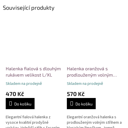
Související produkty
Halenka fialová s dlouhým
Halenka oranžová s
rukávem velikost L/XL
prodlouženým volným
střihem velikost L/XL
Skladem na prodejně
Skladem na prodejně
470 Kč
570 Kč
Do košíku
Do košíku
Elegantní fialová halenka z
Elegantní oranžová halenka s
vysoce kvalitní prodyšné
prodlouženým volným střihem a
viskózy. Volnější střih s řasením
klasickým límečkem. Jemně