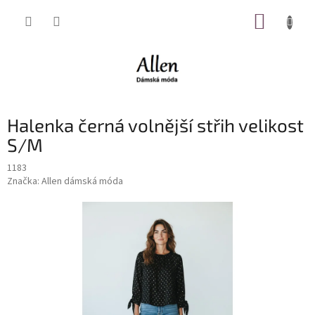
Přejít
NÁKUP
na
obsah
KOŠÍK
Halenka černá volnější střih velikost
S/M
1183
Značka:
Allen dámská móda