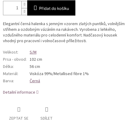
Přidat do košíku
Elegantní černá halenka s jemným vzorem zlatých puntíků, volnějším
střihem a ozdobným vázáním na rukávech. Vyrobena z lehkého,
vzdušného materiálu pro celodenní komfort. Nadčasový kousek
vhodný pro pracovní i volnočasové příležitosti.
Velikost
:
S/M
Prsa - obvod
:
102 cm
Délka
:
56 cm
Materiál
:
Viskóza 99%/Metallised fibre 1%
Barva
:
Černá
Detailní informace
ZEPTAT SE
SDÍLET