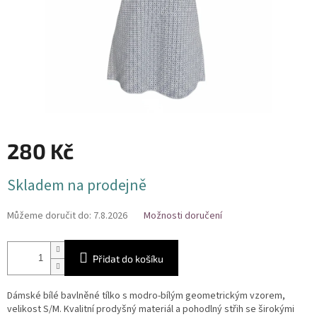
280 Kč
Měrná
Skladem na prodejně
cena:
Můžeme doručit do:
7.8.2026
Možnosti doručení
Přidat do košíku
Dámské bílé bavlněné tílko s modro-bílým geometrickým vzorem,
velikost S/M. Kvalitní prodyšný materiál a pohodlný střih se širokými