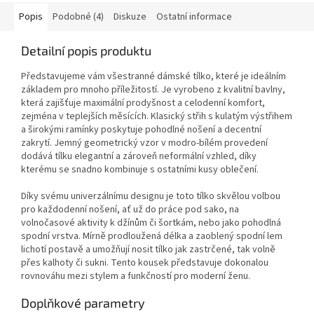
Popis
Podobné (4)
Diskuze
Ostatní informace
Detailní popis produktu
Představujeme vám všestranné dámské tílko, které je ideálním
základem pro mnoho příležitostí. Je vyrobeno z kvalitní bavlny,
která zajišťuje maximální prodyšnost a celodenní komfort,
zejména v teplejších měsících. Klasický střih s kulatým výstřihem
a širokými ramínky poskytuje pohodlné nošení a decentní
zakrytí. Jemný geometrický vzor v modro-bílém provedení
dodává tílku elegantní a zároveň neformální vzhled, díky
kterému se snadno kombinuje s ostatními kusy oblečení.
Díky svému univerzálnímu designu je toto tílko skvělou volbou
pro každodenní nošení, ať už do práce pod sako, na
volnočasové aktivity k džínům či šortkám, nebo jako pohodlná
spodní vrstva. Mírně prodloužená délka a zaoblený spodní lem
lichotí postavě a umožňují nosit tílko jak zastrčené, tak volně
přes kalhoty či sukni. Tento kousek představuje dokonalou
rovnováhu mezi stylem a funkčností pro moderní ženu.
Doplňkové parametry