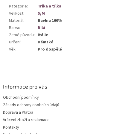
Kategorie
:
Trika a tílka
Velikost
:
S/M
Materiál
:
Bavlna 100%
Barva
:
Bílá
Země původu
:
Itálie
Určení
:
Dámské
Věk
:
Pro dospělé
Z
á
p
a
Informace pro vás
t
Obchodní podmínky
í
Zásady ochrany osobních údajů
Doprava a Platba
Vrácení zboží a reklamace
Kontakty