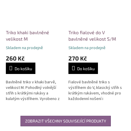
Triko khaki bavlněné
Triko fialové do V
velikost M
bavlněné velikost S/M
Skladem na prodejně
Skladem na prodejně
260 Kč
270 Kč
Do košíku
Do košíku
Bavlněné triko v khaki barvě,
Fialové bavlněné triko s
velikost M. Pohodlný volnější
výstřihem do V, klasický střih s
střih s krátkými rukávy a
krátkým rukávem, vhodné pro
kulatým výstřihem. Vyrobeno z
každodenní nošení i
kvalitní prodyšné bavlny,
volnočasové aktivity. Prodyšný
vhodné pro každodenní
a příjemný materiál zajišťuje
nošení....
celodenní...
ZOBRAZIT VŠECHNY SOUVISEJÍCÍ PRODUKTY