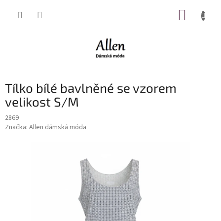
Přejít
NÁKUP
na
obsah
KOŠÍK
Tílko bílé bavlněné se vzorem
velikost S/M
2869
Značka:
Allen dámská móda