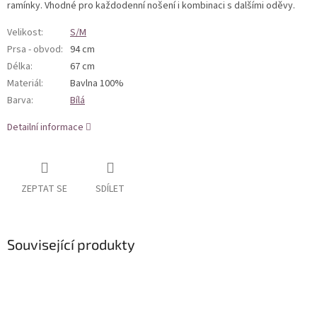
ramínky. Vhodné pro každodenní nošení i kombinaci s dalšími oděvy.
Velikost
:
S/M
Prsa - obvod
:
94 cm
Délka
:
67 cm
Materiál
:
Bavlna 100%
Barva
:
Bílá
Detailní informace
ZEPTAT SE
SDÍLET
Související produkty