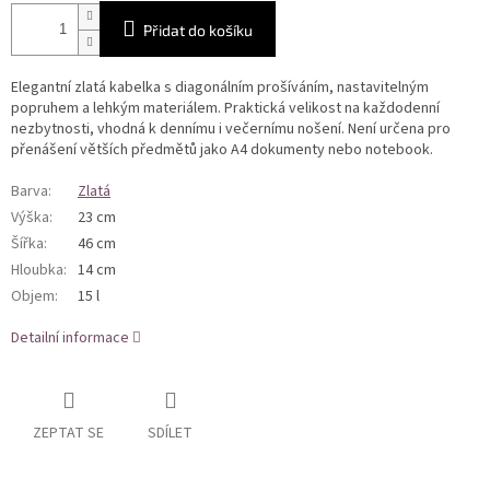
Přidat do košíku
Elegantní zlatá kabelka s diagonálním prošíváním, nastavitelným
popruhem a lehkým materiálem. Praktická velikost na každodenní
nezbytnosti, vhodná k dennímu i večernímu nošení. Není určena pro
přenášení větších předmětů jako A4 dokumenty nebo notebook.
Barva
:
Zlatá
Výška
:
23 cm
Šířka
:
46 cm
Hloubka
:
14 cm
Objem
:
15 l
Detailní informace
ZEPTAT SE
SDÍLET