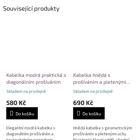
Související produkty
Kabelka modrá praktická s
Kabelka hnědá s
diagonálním prošíváním
prošíváním a pletenými
uchy
Skladem na prodejně
Skladem na prodejně
580 Kč
690 Kč
Do košíku
Do košíku
Elegantní modrá kabelka s
Hnědá kabelka s geometrickým
diagonálním prošíváním a
prošíváním a pletenými uchy.
nastavitelným popruhem.
Prostorný hlavní oddíl, vhodný