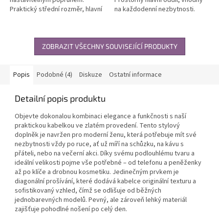
Praktický střední rozměr, hlavní
na každodenní nezbytnosti.
prostor na zip. Vhodná pro
Univerzální design pro pracovní i
každodenní nošení, nelze použít
volnočasové využití....
na...
ZOBRAZIT VŠECHNY SOUVISEJÍCÍ PRODUKTY
Popis
Podobné (4)
Diskuze
Ostatní informace
Detailní popis produktu
Objevte dokonalou kombinaci elegance a funkčnosti s naší
praktickou kabelkou ve zlatém provedení. Tento stylový
doplněk je navržen pro moderní ženu, která potřebuje mít své
nezbytnosti vždy po ruce, ať už míří na schůzku, na kávu s
přáteli, nebo na večerní akci. Díky svému podlouhlému tvaru a
ideální velikosti pojme vše potřebné – od telefonu a peněženky
až po klíče a drobnou kosmetiku. Jedinečným prvkem je
diagonální prošívání, které dodává kabelce originální texturu a
sofistikovaný vzhled, čímž se odlišuje od běžných
jednobarevných modelů. Pevný, ale zároveň lehký materiál
zajišťuje pohodlné nošení po celý den.