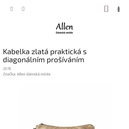
Přejít
NÁKUP
na
obsah
KOŠÍK
Kabelka zlatá praktická s
diagonálním prošíváním
2578
Značka:
Allen dámská móda