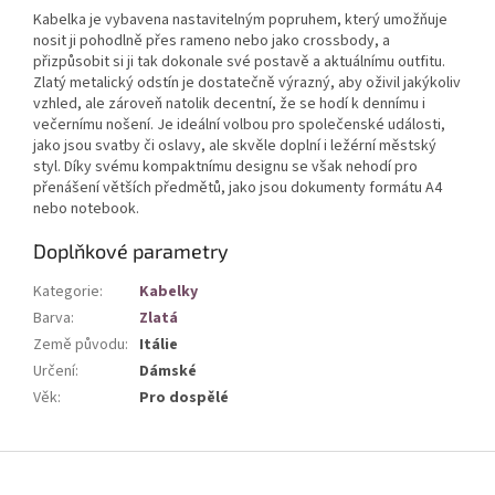
Kabelka je vybavena nastavitelným popruhem, který umožňuje
nosit ji pohodlně přes rameno nebo jako crossbody, a
přizpůsobit si ji tak dokonale své postavě a aktuálnímu outfitu.
Zlatý metalický odstín je dostatečně výrazný, aby oživil jakýkoliv
vzhled, ale zároveň natolik decentní, že se hodí k dennímu i
večernímu nošení. Je ideální volbou pro společenské události,
jako jsou svatby či oslavy, ale skvěle doplní i ležérní městský
styl. Díky svému kompaktnímu designu se však nehodí pro
přenášení větších předmětů, jako jsou dokumenty formátu A4
nebo notebook.
Doplňkové parametry
Kategorie
:
Kabelky
Barva
:
Zlatá
Země původu
:
Itálie
Určení
:
Dámské
Věk
:
Pro dospělé
Z
á