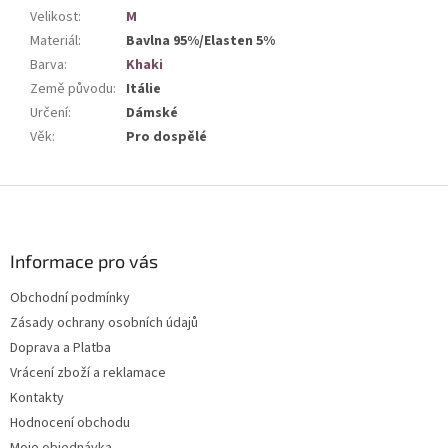
Velikost
:
M
Materiál
:
Bavlna 95%/Elasten 5%
Barva
:
Khaki
Země původu
:
Itálie
Určení
:
Dámské
Věk
:
Pro dospělé
Z
á
p
a
Informace pro vás
t
Obchodní podmínky
í
Zásady ochrany osobních údajů
Doprava a Platba
Vrácení zboží a reklamace
Kontakty
Hodnocení obchodu
Moje objednávka