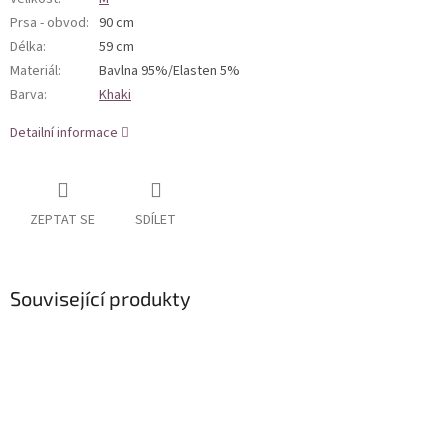
Prsa - obvod
:
90 cm
Délka
:
59 cm
Materiál
:
Bavlna 95%/Elasten 5%
Barva
:
Khaki
Detailní informace
ZEPTAT SE
SDÍLET
Související produkty