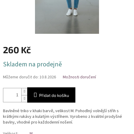
260 Kč
Měrná
Skladem na prodejně
cena:
Můžeme doručit do:
10.8.2026
Možnosti doručení
Přidat do košíku
Bavlněné triko v khaki barvě, velikost M. Pohodlný volnější střih s
krátkými rukávy a kulatým výstřihem. Vyrobeno z kvalitní prodyšné
bavlny, vhodné pro každodenní nošení.
Velikost
:
M