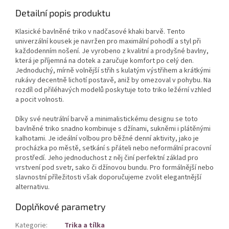
Detailní popis produktu
Klasické bavlněné triko v nadčasové khaki barvě. Tento
univerzální kousek je navržen pro maximální pohodlí a styl při
každodenním nošení. Je vyrobeno z kvalitní a prodyšné bavlny,
která je příjemná na dotek a zaručuje komfort po celý den.
Jednoduchý, mírně volnější střih s kulatým výstřihem a krátkými
rukávy decentně lichotí postavě, aniž by omezoval v pohybu. Na
rozdíl od přiléhavých modelů poskytuje toto triko ležérní vzhled
a pocit volnosti.
Díky své neutrální barvě a minimalistickému designu se toto
bavlněné triko snadno kombinuje s džínami, sukněmi i plátěnými
kalhotami. Je ideální volbou pro běžné denní aktivity, jako je
procházka po městě, setkání s přáteli nebo neformální pracovní
prostředí. Jeho jednoduchost z něj činí perfektní základ pro
vrstvení pod svetr, sako či džínovou bundu. Pro formálnější nebo
slavnostní příležitosti však doporučujeme zvolit elegantnější
alternativu.
Doplňkové parametry
Kategorie
:
Trika a tílka