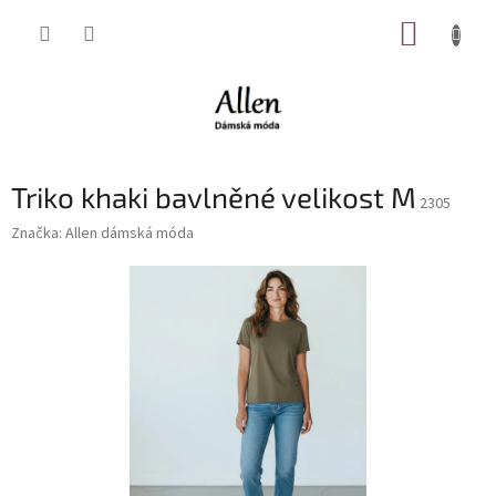
Přejít
NÁKUP
na
obsah
KOŠÍK
Triko khaki bavlněné velikost M
2305
Značka:
Allen dámská móda