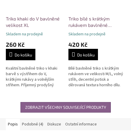
Triko khaki do V bavlněné
Triko bílé s krátkým
velikost XL
rukávem bavlněné
velikost M/L
Skladem na prodejně
Skladem na prodejně
260 Kč
420 Kč
Do košíku
Do košíku
Kvalitní bavlněné triko v khaki
Bílé bavlněné triko s krátkým
barvě s výstřihem do V,
rukávem ve velikosti M/L, volný
krátkými rukávy a volnějším
střih, decentní potisk a
střihem. Příjemný prodyšný
děrovaná textura horního dílu.
materiál vhodný na celodenní
Příjemný a prodyšný materiál
nošení i vrstvení. Univerzální...
vhodný na běžné denní nošení....
ZOBRAZIT VŠECHNY SOUVISEJÍCÍ PRODUKTY
Popis
Podobné (4)
Diskuze
Ostatní informace