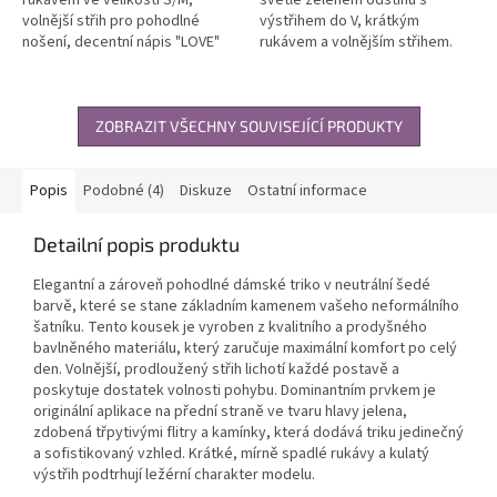
volnější střih pro pohodlné
výstřihem do V, krátkým
nošení, decentní nápis "LOVE"
rukávem a volnějším střihem.
na přední straně. Lehký a
Příjemný materiál vhodný i pro
prodyšný materiál vhodný na
citlivou pokožku. Nadčasový...
každodenní...
ZOBRAZIT VŠECHNY SOUVISEJÍCÍ PRODUKTY
Popis
Podobné (4)
Diskuze
Ostatní informace
Detailní popis produktu
Elegantní a zároveň pohodlné dámské triko v neutrální šedé
barvě, které se stane základním kamenem vašeho neformálního
šatníku. Tento kousek je vyroben z kvalitního a prodyšného
bavlněného materiálu, který zaručuje maximální komfort po celý
den. Volnější, prodloužený střih lichotí každé postavě a
poskytuje dostatek volnosti pohybu. Dominantním prvkem je
originální aplikace na přední straně ve tvaru hlavy jelena,
zdobená třpytivými flitry a kamínky, která dodává triku jedinečný
a sofistikovaný vzhled. Krátké, mírně spadlé rukávy a kulatý
výstřih podtrhují ležérní charakter modelu.