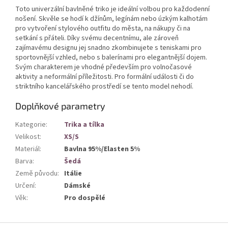
Toto univerzální bavlněné triko je ideální volbou pro každodenní
nošení. Skvěle se hodí k džínům, legínám nebo úzkým kalhotám
pro vytvoření stylového outfitu do města, na nákupy či na
setkání s přáteli. Díky svému decentnímu, ale zároveň
zajímavému designu jej snadno zkombinujete s teniskami pro
sportovnější vzhled, nebo s balerínami pro elegantnější dojem.
Svým charakterem je vhodné především pro volnočasové
aktivity a neformální příležitosti. Pro formální události či do
striktního kancelářského prostředí se tento model nehodí.
Doplňkové parametry
Kategorie
:
Trika a tílka
Velikost
:
XS/S
Materiál
:
Bavlna 95%/Elasten 5%
Barva
:
Šedá
Země původu
:
Itálie
Určení
:
Dámské
Věk
:
Pro dospělé
Z