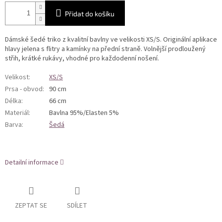
Přidat do košíku
Dámské šedé triko z kvalitní bavlny ve velikosti XS/S. Originální aplikace
hlavy jelena s flitry a kamínky na přední straně. Volnější prodloužený
střih, krátké rukávy, vhodné pro každodenní nošení.
Velikost
:
XS/S
Prsa - obvod
:
90 cm
Délka
:
66 cm
Materiál
:
Bavlna 95%/Elasten 5%
Barva
:
Šedá
Detailní informace
ZEPTAT SE
SDÍLET