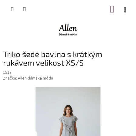
Přejít
NÁKUP
na
obsah
KOŠÍK
Triko šedé bavlna s krátkým
rukávem velikost XS/S
1513
Značka:
Allen dámská móda