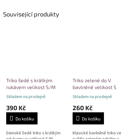
Související produkty
Triko šedé s krátkým
Triko zelené do V
rukávem velikost S/M
bavlněné velikost S
Skladem na prodejně
Skladem na prodejně
390 Kč
260 Kč
Do košíku
Do košíku
Dámské šedé triko s krátkým
Klasické bavlněné triko ve
rukávem ve velikosti S/M,
světle zeleném odstínu s