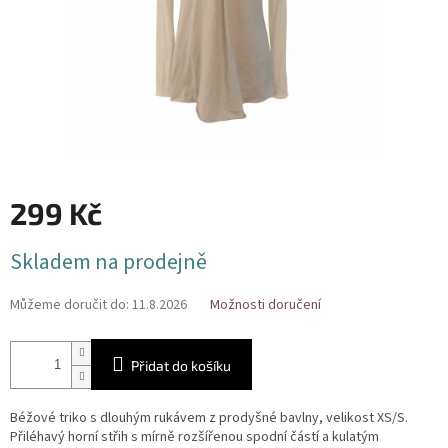
299 Kč
Měrná
Skladem na prodejně
cena:
Můžeme doručit do:
11.8.2026
Možnosti doručení
Přidat do košíku
Béžové triko s dlouhým rukávem z prodyšné bavlny, velikost XS/S.
Přiléhavý horní střih s mírně rozšířenou spodní částí a kulatým