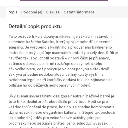
Popis
Podobné (4)
Diskuze
Ostatní informace
Detailní popis produktu
Toto béžové triko s dlouhým rukávem je základním stavebním
kamenem každého šatníku, který spojuje pohodlí s decentní
elegancí. Je vyrobeno z kvalitního a prodyšného bavlněného
materiálu, který zajišťuje maximální komfort po celý den. Střih je
navržen tak, aby lichotil postavě – v horní části je přiléhavý,
zatímco od prsou se mírně rozšiřuje do asymetrického
áčkového tvaru, což poskytuje volnost pohybu a efektivně
zakrývá případné nedokonalosti. Jemný kulatý výstřih s
ozdobnou légou na tři knoflíčky dodává triku na zajímavosti a
odlišuje ho od běžných jednobarevných modelů.
Díky svému univerzálnímu designu a neutrální béžové barvě je
toto triko ideální pro širokou škálu příležitostí. Hodí se pro
každodenní nošení do práce, kde ho lze snadno kombinovat s
džínami, sukní nebo elegantními kalhotami. Stejně tak poslouží
jako pohodlný oděv pro volnočasové aktivity, jako jsou
procházky nebo setkání s přáteli. Jeho jednoduchý, avšak