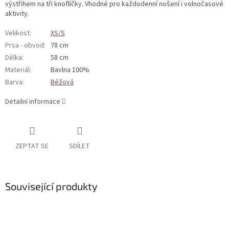
výstřihem na tři knoflíčky. Vhodné pro každodenní nošení i volnočasové
aktivity.
Velikost
:
XS/S
Prsa - obvod
:
78 cm
Délka
:
58 cm
Materiál
:
Bavlna 100%
Barva
:
Béžová
Detailní informace
ZEPTAT SE
SDÍLET
Související produkty