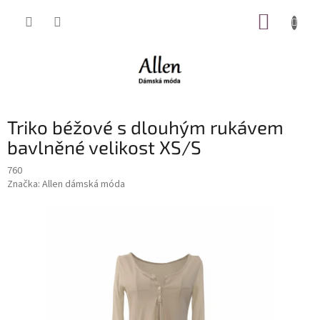
Přejít
NÁKUP
na
obsah
KOŠÍK
Triko béžové s dlouhým rukávem
bavlněné velikost XS/S
760
Značka:
Allen dámská móda