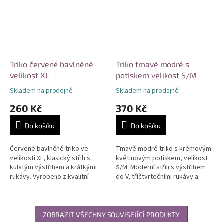
Triko červené bavlněné
Triko tmavě modré s
velikost XL
potiskem velikost S/M
Skladem na prodejně
Skladem na prodejně
260 Kč
370 Kč
Do košíku
Do košíku
Červené bavlněné triko ve
Tmavě modré triko s krémovým
velikosti XL, klasický střih s
květinovým potiskem, velikost
kulatým výstřihem a krátkými
S/M. Moderní střih s výstřihem
rukávy. Vyrobeno z kvalitní
do V, tříčtvrtečními rukávy a
prodyšné bavlny bez potisku.
prodlouženou zadní částí.
Vhodné pro každodenní nošení
Pohodlný materiál vhodný pro...
i...
ZOBRAZIT VŠECHNY SOUVISEJÍCÍ PRODUKTY