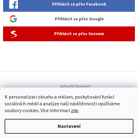
Přihlásit se přes Facebook
Přihlásit se přes Google
Přihlásit se přes Seznam
Vytvořil Shoptet
K personalizaci obsahu a reklam, poskytování funkcí
sociálních médií a analýze naší návštěvnosti využíváme
Copyright 2026
Allen dámská móda
. Všechna práva vyhrazena.
soubory cookies. Více informací
zde
.
Upravit nastavení cookies
Nastavení
Provozovatel internetového obchodu Allen dámská móda
(www.allenfashion.cz): Iveta Šubrtová, Sídlo: U Remízku 292,