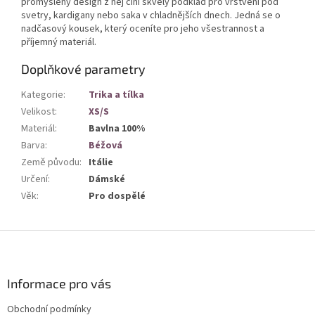
promyšlený design z něj činí skvělý podklad pro vrstvení pod
svetry, kardigany nebo saka v chladnějších dnech. Jedná se o
nadčasový kousek, který oceníte pro jeho všestrannost a
příjemný materiál.
Doplňkové parametry
Kategorie
:
Trika a tílka
Velikost
:
XS/S
Materiál
:
Bavlna 100%
Barva
:
Béžová
Země původu
:
Itálie
Určení
:
Dámské
Věk
:
Pro dospělé
Z
á
p
a
Informace pro vás
t
Obchodní podmínky
í