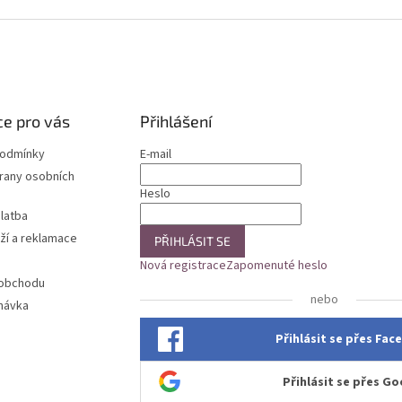
e pro vás
Přihlášení
podmínky
E-mail
rany osobních
Heslo
latba
ží a reklamace
PŘIHLÁSIT SE
Nová registrace
Zapomenuté heslo
 obchodu
nebo
návka
Přihlásit se přes Fa
Přihlásit se přes Go