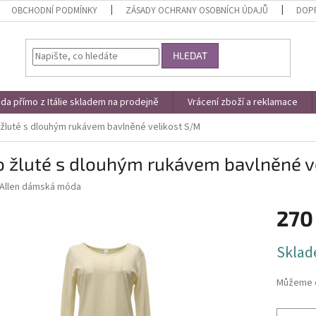
OBCHODNÍ PODMÍNKY
ZÁSADY OCHRANY OSOBNÍCH ÚDAJŮ
DOPR
HLEDAT
a přímo z Itálie skladem na prodejně
Vrácení zboží a reklamace
 žluté s dlouhým rukávem bavlněné velikost S/M
o žluté s dlouhým rukávem bavlněné v
Allen dámská móda
270
Měrná
Sklad
cena:
Můžeme d