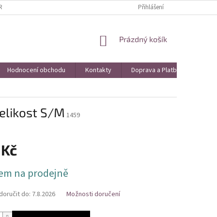
AVA A PLATBA
VRÁCENÍ ZBOŽÍ A REKLAMACE
Přihlášení
KONTAKTY
HO
NÁKUPNÍ
Prázdný košík
KOŠÍK
Hodnocení obchodu
Kontakty
Doprava a Platba
Obch
elikost S/M
1459
 Kč
em na prodejně
oručit do:
7.8.2026
Možnosti doručení