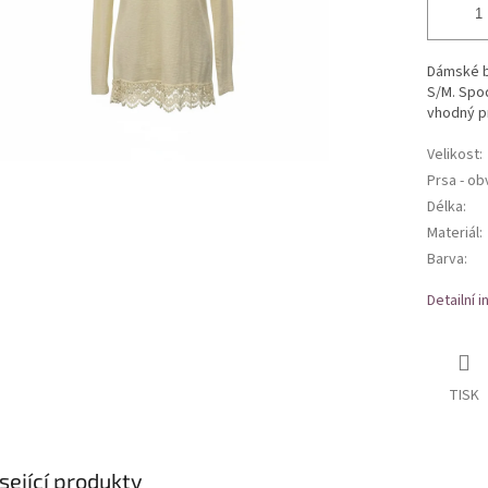
Dámské ba
S/M. Spod
vhodný pr
Velikost
:
Prsa - o
Délka
:
Materiál
:
Barva
:
Detailní 
TISK
sející produkty