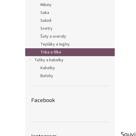
n
Mikiny
e
Saka
l
Sukně
Svetry
Šaty a overaly
Tepláky a legíny
Trika a tílka
Tašky a kabelky
Kabelky
Batohy
Facebook
Souvi