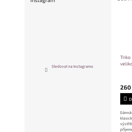
Instagram
Triko
velik
Sledovat na Instagramu
260
D
Dámské
klasic
výstři
příjem