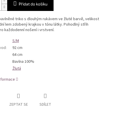
Přidat do košíku
vlněné triko s dlouhým rukávem ve žluté barvě, velikost
ní lem zdobený krajkou v tónu látky. Pohodlný střih
o každodenní nošení i vrstvení.
S/M
bvod
:
92 cm
64 cm
Bavlna 100%
Žlutá
informace
ZEPTAT SE
SDÍLET