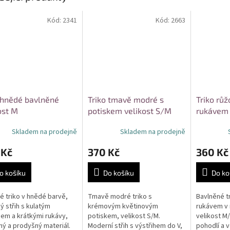
Kód:
2341
Kód:
2663
 hnědé bavlněné
Triko tmavě modré s
Triko rů
ost M
potiskem velikost S/M
rukávem
velikost
Skladem na prodejně
Skladem na prodejně
 Kč
370 Kč
360 Kč
o košíku
Do košíku
Do ko
 triko v hnědé barvě,
Tmavě modré triko s
Bavlněné t
ký střih s kulatým
krémovým květinovým
rukávem v 
hem a krátkými rukávy,
potiskem, velikost S/M.
velikost M/
ný a prodyšný materiál.
Moderní střih s výstřihem do V,
pohodlí a 