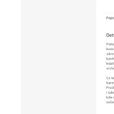
Nadčas
design
pro...
Popi
Det
Poho
kous
záro
bavln
kulat
vrstv
Co t
bare
Prod
i suk
kde 
noše