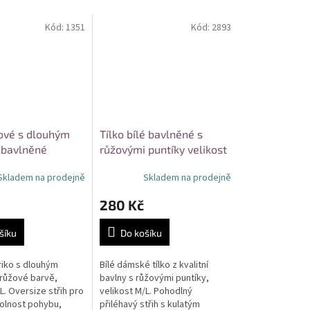
Kód:
1351
Kód:
2893
žové s dlouhým
Tílko bílé bavlněné s
 bavlněné
růžovými puntíky velikost
 M/L
M/L
Skladem na prodejně
Skladem na prodejně
280 Kč
šíku
Do košíku
riko s dlouhým
Bílé dámské tílko z kvalitní
růžové barvě,
bavlny s růžovými puntíky,
L. Oversize střih pro
velikost M/L. Pohodlný
volnost pohybu,
přiléhavý střih s kulatým