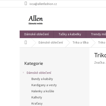
Přejít
ivca@allenfashion.cz
na
obsah
Dámské oblečení
Tašky a kabelky
Trendy mód
Domů
Dámské oblečení
Trika a tílka
Triko
P
Trik
o
Přeskočit
s
Značka:
Kategorie
kategorie
t
r
Dámské oblečení
a
Bundy a kabáty
n
Kardigany a vesty
n
í
Halenky a košile
p
Kalhoty
a
Kraťasy