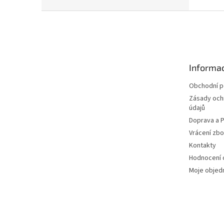
Z
á
p
a
t
Informac
í
Obchodní 
Zásady och
údajů
Doprava a P
Vrácení zbo
Kontakty
Hodnocení
Moje objed