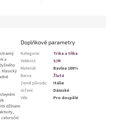
í rukávy s možností
výstřihem a širokými ramínky.
hodné pro
Univerzální kousek vhodný pro
 nošení...
každodenní...
Doplňkové parametry
stranný
Kategorie
:
Trika a tílka
ní a
Velikost
:
S/M
odyšného
Materiál
:
Bavlna 100%
. Klasický
Barva
:
Žlutá
nadné
Země původu
:
Itálie
Určení
:
Dámské
 stejném
Věk
:
Pro dospělé
ek.
ými džínami
ktivity,
 celoroční