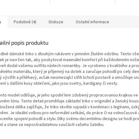
ový minimalistický
tříčtvrtečními rukávy a
tříčtvrtečn
 bez potisku, vhodné
prodlouženou zadní částí.
ohrnutí. V
Pohodlný materiál vhodný pro...
každodenní
s
Podobné (4)
Diskuze
Ostatní informace
ailní popis produktu
dlné dámské triko s dlouhým rukávem v jemném žlutém odstínu. Tento vše
ek je navržen tak, aby poskytoval maximální komfort při každodenním noše
veň dodal vašemu outfitu nádech romantiky. Je vyrobeno z kvalitního a pr
ěného materiálu, který je příjemný na dotek a zaručuje pohodlí po celý den
ý výstřih a přiléhavý, avšak neomezující střih lichotí postavě a umožňuje s
ení s dalšími kusy oblečení, jako jsou svetry, kardigany či vesty.
ento model odlišuje, je jeho spodní lem zdobený propracovanou krajkou ve
vném tónu. Tento detail proměňuje základní triko v originální a ženský kous
loužená délka zajišťuje, že triko skvěle vypadá v kombinaci s legínami, úzk
němi. Je ideální volbou pro neformální setkání, do práce či na volnočasové a
oceníte spojení pohodlí a stylu. Díky svému decentnímu designu se hodí pro
ní a stane se nepostradatelnou součástí vašeho šatníku.