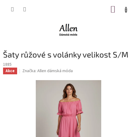
Přejít
NÁKUP
na
obsah
KOŠÍK
Šaty růžové s volánky velikost S/M
1885
Značka:
Allen dámská móda
Akce