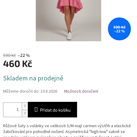
590 Kč
–22 %
590 Kč
–22 %
460 Kč
Měrná
Skladem na prodejně
cena:
Můžeme doručit do:
10.8.2026
Možnosti doručení
Přidat do košíku
Růžové šaty s volánky ve velikosti S/M mají carmen výstřih a elastické
žabičkování pro pohodlné nošení. Asymetrická "high-low" sukně se