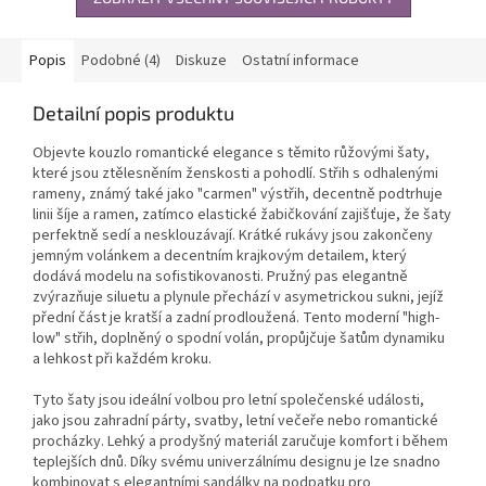
Popis
Podobné (4)
Diskuze
Ostatní informace
Detailní popis produktu
Objevte kouzlo romantické elegance s těmito růžovými šaty,
které jsou ztělesněním ženskosti a pohodlí. Střih s odhalenými
rameny, známý také jako "carmen" výstřih, decentně podtrhuje
linii šíje a ramen, zatímco elastické žabičkování zajišťuje, že šaty
perfektně sedí a nesklouzávají. Krátké rukávy jsou zakončeny
jemným volánkem a decentním krajkovým detailem, který
dodává modelu na sofistikovanosti. Pružný pas elegantně
zvýrazňuje siluetu a plynule přechází v asymetrickou sukni, jejíž
přední část je kratší a zadní prodloužená. Tento moderní "high-
low" střih, doplněný o spodní volán, propůjčuje šatům dynamiku
a lehkost při každém kroku.
Tyto šaty jsou ideální volbou pro letní společenské události,
jako jsou zahradní párty, svatby, letní večeře nebo romantické
procházky. Lehký a prodyšný materiál zaručuje komfort i během
teplejších dnů. Díky svému univerzálnímu designu je lze snadno
kombinovat s elegantními sandálky na podpatku pro