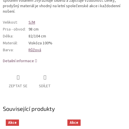
spodním volánem zvýrazňuje siluetu a zajišťuje vzdušnost. Lehký,
prodyšný materiál je vhodný na letní společenské akce i každodenní
nošení.
Velikost
:
S/M
Prsa - obvod
:
98 cm
Délka
:
82/104 cm
Materiál
:
Viskóza 100%
Barva
:
Růžová
Detailní informace
ZEPTAT SE
SDÍLET
Související produkty
Akce
Akce