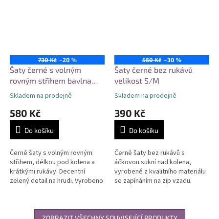
730 Kč
–20 %
560 Kč
–30 %
Šaty černé s volným
Šaty černé bez rukávů
rovným střihem bavlna
velikost S/M
velikost XL
Skladem na prodejně
Skladem na prodejně
580 Kč
390 Kč
Do košíku
Do košíku
Černé šaty s volným rovným
Černé šaty bez rukávů s
střihem, délkou pod kolena a
áčkovou sukní nad kolena,
krátkými rukávy. Decentní
vyrobené z kvalitního materiálu
zelený detail na hrudi. Vyrobeno
se zapínáním na zip vzadu.
z příjemného materiálu
Minimalistický střih vhodný pro
vhodného pro každodenní
pracovní i společenské
nošení....
příležitosti....
ZOBRAZIT VŠECHNY SOUVISEJÍCÍ PRODUKTY