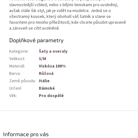
slavnostnější vzhled, nebo s bílými teniskami pro uvolněný,
avšak stále šik styl, jak je vidět na modelce. Jedná se o
všestranný kousek, který obohatí váš šatník a stane se
favoritem pro mnoho příležitostí, kde chcete působit upraveně
a zároveň se cítit uvolněně.
Doplňkové parametry
Kategorie
:
Šaty a overaly
Velikost
:
S/M
Materiál
:
Viskóza 100%
Barva
:
Růžová
Země původu
:
Itálie
Určení
:
Dámské
Věk
:
Pro dospělé
Z
á
p
a
Informace pro vás