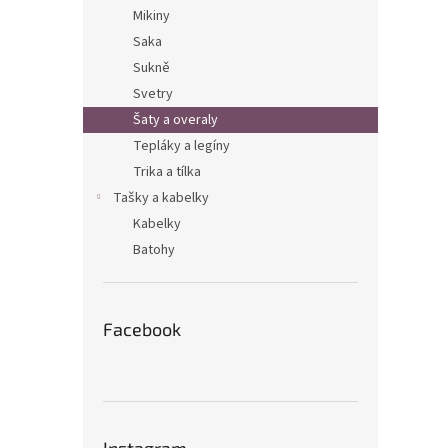
n
Mikiny
e
Saka
l
Sukně
Svetry
Šaty a overaly
Tepláky a legíny
Trika a tílka
Tašky a kabelky
Kabelky
Batohy
Facebook