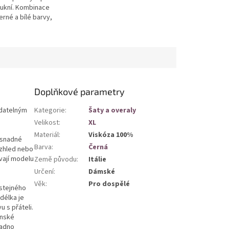
sukní. Kombinace
rné a bílé barvy,
tojáček a propínací
í části. Lehký
Doplňkové parametry
adatelným
Kategorie
:
Šaty a overaly
Velikost
:
XL
Materiál
:
Viskóza 100%
e snadné
Barva
:
Černá
vzhled nebo
vají modelu
Země původu
:
Itálie
Určení
:
Dámské
Věk
:
Pro dospělé
 stejného
 délka je
u s přáteli.
enské
nadno