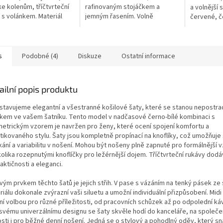
ke kolenům, tříčtvrteční
rafinovaným stojáčkem a
a volnější 
 s volánkem. Materiál
jemným řasením. Volně
červené, če
ující komfort a eleganci,
splývavý střih pod kolena z
decentní s
 pro celodenní...
lehkého, vzdušného materiálu
léga v horn
vhodný pro formální i...
prodyšný...
s
Podobné (4)
Diskuze
Ostatní informace
ailní popis produktu
stavujeme elegantní a všestranné košilové šaty, které se stanou nepostr
kem ve vašem šatníku. Tento model v nadčasové černo-bílé kombinaci s
etrickým vzorem je navržen pro ženy, které ocení spojení komfortu a
stikovaného stylu. Šaty jsou kompletně propínací na knoflíky, což umožňuj
kání a variabilitu v nošení. Mohou být nošeny plně zapnuté pro formálnější 
kolika rozepnutými knoflíčky pro ležérnější dojem. Tříčtvrteční rukávy dodá
aktičnosti a eleganci.
ovým prvkem těchto šatů je jejich střih. V pase s vázáním na tenký pásek ze
iálu dokonale zvýrazní vaši siluetu a umožní individuální přizpůsobení. Midi
ní volbou pro různé příležitosti, od pracovních schůzek až po odpolední káv
 svému univerzálnímu designu se šaty skvěle hodí do kanceláře, na společ
osti i pro běžné denní nošení. Jedná se o stylový a pohodlný oděv, který s