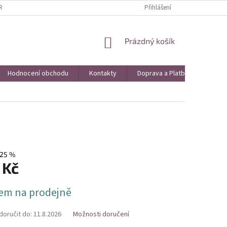
AVA A PLATBA
VRÁCENÍ ZBOŽÍ A REKLAMACE
Přihlášení
KONTAKTY
HO
NÁKUPNÍ
Prázdný košík
KOŠÍK
Hodnocení obchodu
Kontakty
Doprava a Platba
Obch
25 %
 Kč
em na prodejně
oručit do:
11.8.2026
Možnosti doručení