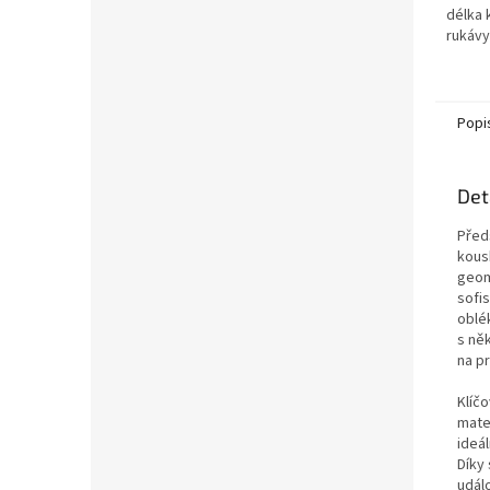
délka 
rukávy
kombin
vhodné
Popi
Det
Před
kous
geom
sofi
oblé
s ně
na pr
Klíč
mater
ideál
Díky
udál