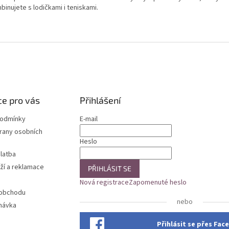
inujete s lodičkami i teniskami.
e pro vás
Přihlášení
podmínky
E-mail
rany osobních
Heslo
latba
ží a reklamace
PŘIHLÁSIT SE
Nová registrace
Zapomenuté heslo
 obchodu
nebo
návka
Přihlásit se přes Fa