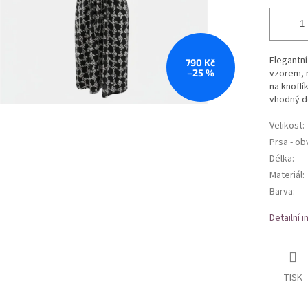
Elegantní
790 Kč
–25 %
vzorem, m
na knoflí
vhodný do
Velikost
:
Prsa - o
Délka
:
Materiál
:
Barva
:
Detailní 
TISK