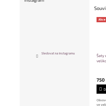
Instagram
Souvi
Akce
Sledovat na Instagramu
Šaty 
velik
750
D
Olivov
ve veli