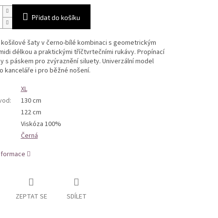
Přidat do košíku
 košilové šaty v černo-bílé kombinaci s geometrickým
idi délkou a praktickými tříčtvrtečními rukávy. Propínací
ky s páskem pro zvýraznění siluety. Univerzální model
 kanceláře i pro běžné nošení.
XL
bvod
:
130 cm
122 cm
Viskóza 100%
Černá
informace
ZEPTAT SE
SDÍLET