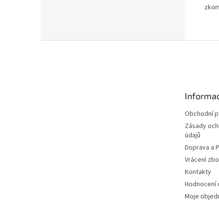
zkomb
Z
á
p
a
t
Informac
í
Obchodní 
Zásady och
údajů
Doprava a P
Vrácení zbo
Kontakty
Hodnocení
Moje objed