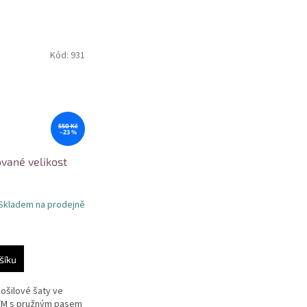
Kód:
931
550 Kč
–23 %
ované velikost
Skladem na prodejně
šíku
ošilové šaty ve
S/M s pružným pasem