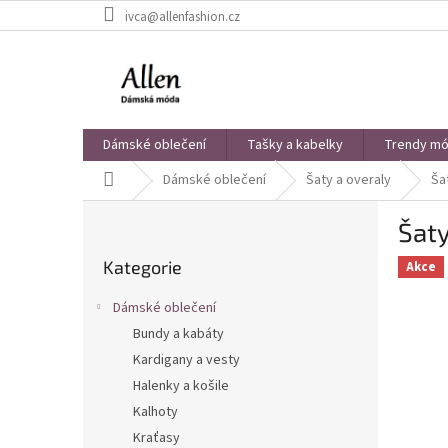
Přejít
ivca@allenfashion.cz
na
obsah
Dámské oblečení
Tašky a kabelky
Trendy mód
Domů
Dámské oblečení
Šaty a overaly
Ša
P
Šaty
o
Přeskočit
s
Kategorie
kategorie
Akce
t
r
Dámské oblečení
a
Bundy a kabáty
n
Kardigany a vesty
n
í
Halenky a košile
p
Kalhoty
a
Kraťasy