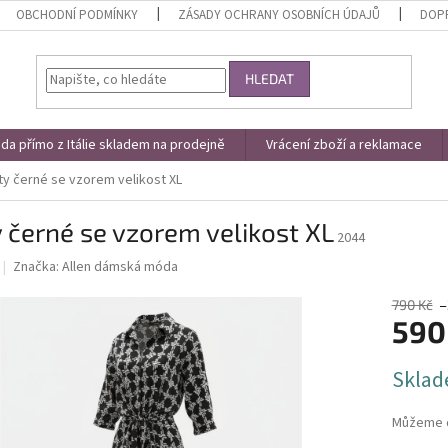
OBCHODNÍ PODMÍNKY
ZÁSADY OCHRANY OSOBNÍCH ÚDAJŮ
DOPR
HLEDAT
a přímo z Itálie skladem na prodejně
Vrácení zboží a reklamace
ty černé se vzorem velikost XL
 černé se vzorem velikost XL
2044
Značka:
Allen dámská móda
790 Kč
–
590
Měrná
Sklad
cena:
Můžeme d