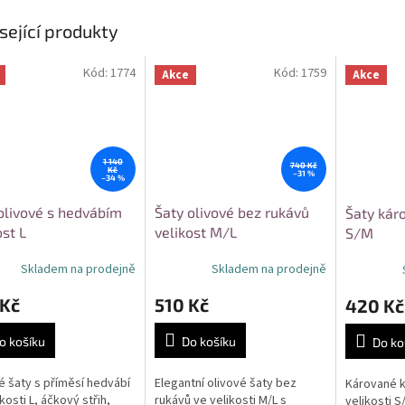
sející produkty
Kód:
1774
Kód:
1759
Akce
Akce
1 140
740 Kč
Kč
–31 %
–34 %
olivové s hedvábím
Šaty olivové bez rukávů
Šaty kár
ost L
velikost M/L
S/M
Skladem na prodejně
Skladem na prodejně
 Kč
510 Kč
420 Kč
o košíku
Do košíku
Do ko
é šaty s příměsí hedvábí
Elegantní olivové šaty bez
Kárované k
kosti L, áčkový střih,
rukávů ve velikosti M/L s
velikosti 