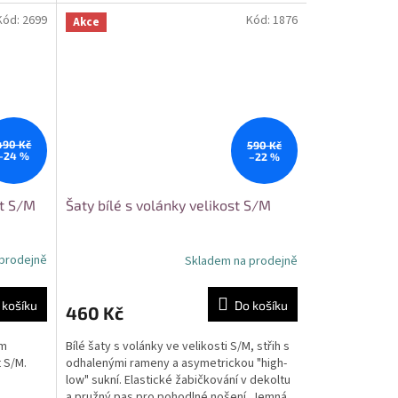
léto. Ideální...
Kód:
2699
Kód:
1876
Akce
490 Kč
590 Kč
–24 %
–22 %
st S/M
Šaty bílé s volánky velikost S/M
prodejně
Skladem na prodejně
 košíku
Do košíku
460 Kč
ým
Bílé šaty s volánky ve velikosti S/M, střih s
 S/M.
odhalenými rameny a asymetrickou "high-
low" sukní. Elastické žabičkování v dekoltu
a pružný pas pro pohodlné nošení. Jemná