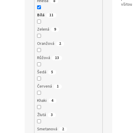
Hnědá
8
všitou
a komfo
Bílá
11
Zelená
9
Oranžová
2
Růžová
13
Šedá
5
Červená
1
Khaki
4
Žlutá
3
Smetanová
2