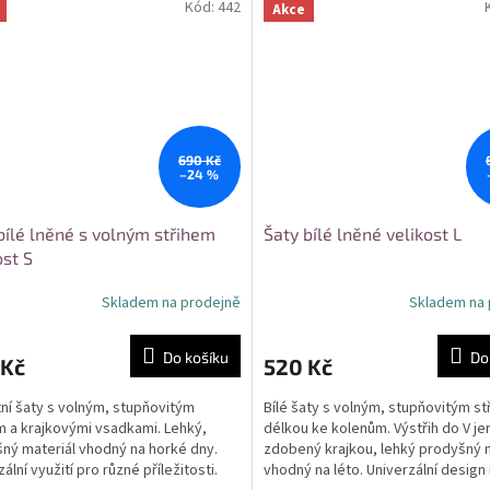
Kód:
442
Akce
690 Kč
–24 %
bílé lněné s volným střihem
Šaty bílé lněné velikost L
ost S
Skladem na prodejně
Skladem na 
Do košíku
Do
 Kč
520 Kč
etní šaty s volným, stupňovitým
Bílé šaty s volným, stupňovitým st
m a krajkovými vsadkami. Lehký,
délkou ke kolenům. Výstřih do V j
ný materiál vhodný na horké dny.
zdobený krajkou, lehký prodyšný 
ální využití pro různé příležitosti.
vhodný na léto. Univerzální design 