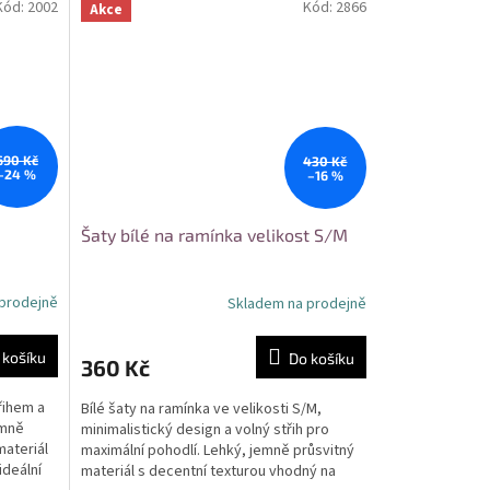
Kód:
2002
Kód:
2866
Akce
690 Kč
430 Kč
–24 %
–16 %
Šaty bílé na ramínka velikost S/M
prodejně
Skladem na prodejně
 košíku
Do košíku
360 Kč
řihem a
Bílé šaty na ramínka ve velikosti S/M,
emně
minimalistický design a volný střih pro
materiál
maximální pohodlí. Lehký, jemně průsvitný
ideální
materiál s decentní texturou vhodný na