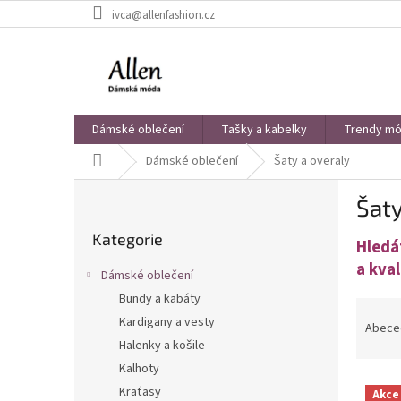
Přejít
ivca@allenfashion.cz
na
obsah
Dámské oblečení
Tašky a kabelky
Trendy mód
Domů
Dámské oblečení
Šaty a overaly
P
Šaty
o
Přeskočit
s
Kategorie
kategorie
Hledá
t
r
a kva
Dámské oblečení
a
Bundy a kabáty
Ř
n
Kardigany a vesty
a
n
Abece
z
í
Halenky a košile
e
p
Kalhoty
V
n
a
Kraťasy
Akce