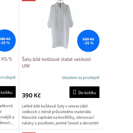
680 Kč
520 Kč
–25 %
–25 %
t XS/S
Šaty bílé košilové slabé velikost
UNI
prodejně
Skladem na prodejně
 košíku
Do košíku
390 Kč
elikosti
Lehké bílé košilové šaty v univerzální
i
velikosti z mírně průsvitného materiálu.
evnější a
Klasické zapínání na knoflíčky, ohrnovací
nost....
rukávy s poutkem, jemné řasení a decentní
výšivka u...