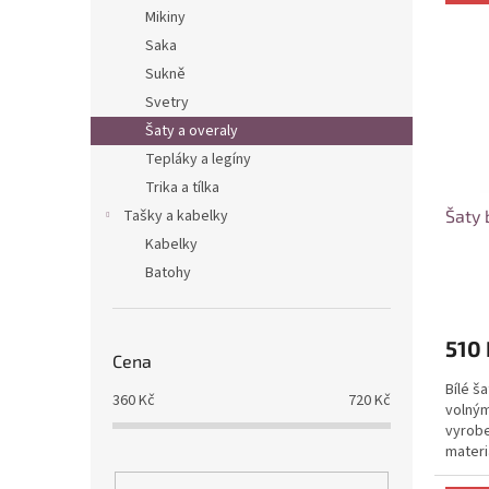
ý
í
n
Mikiny
p
p
e
Saka
i
r
l
s
Sukně
o
p
d
Svetry
r
u
Šaty a overaly
o
k
Tepláky a legíny
d
t
Trika a tílka
u
ů
Tašky a kabelky
Šaty 
k
t
Kabelky
ů
Batohy
510 
Cena
Bílé š
360
Kč
720
Kč
volným
vyrobe
materi
vhodný