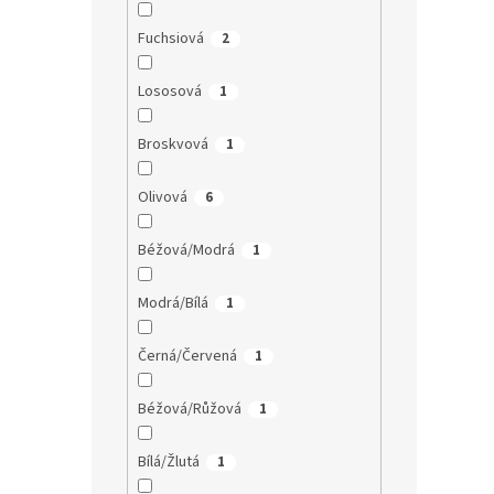
Fuchsiová
2
Lososová
1
Broskvová
1
Olivová
6
Béžová/Modrá
1
Modrá/Bílá
1
Černá/Červená
1
Béžová/Růžová
1
Bílá/Žlutá
1