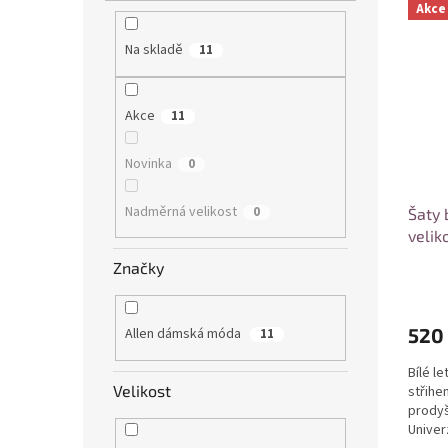
Akce
Na skladě
11
Akce
11
Novinka
0
Nadměrná velikost
0
Šaty 
velik
Značky
520
Allen dámská móda
11
Bílé l
Velikost
střihe
prodyš
Univerz