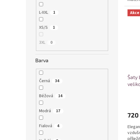
snadno
L-XXL
1
Akce
XS/S
1
3XL
0
Barva
Šaty 
Černá
34
velik
Béžová
14
Modrá
17
720
Fialová
4
Elegan
vzdušn
příleži