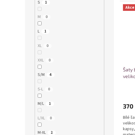
Velikost
S
1
Akce
M
0
L
1
XL
0
XXL
0
Šaty 
S/M
4
velik
S-L
0
M/L
1
370
Bílé š
L/XL
0
veliko
kapsy,
M-XL
2
materi