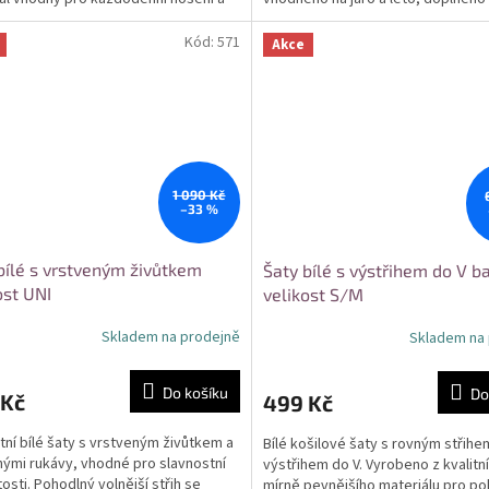
u...
praktickými bočními kapsami....
Kód:
571
Akce
1 090 Kč
–33 %
bílé s vrstveným živůtkem
Šaty bílé s výstřihem do V b
ost UNI
velikost S/M
Skladem na prodejně
Skladem na
Do košíku
Do
 Kč
499 Kč
tní bílé šaty s vrstveným živůtkem a
Bílé košilové šaty s rovným střihe
ými rukávy, vhodné pro slavnostní
výstřihem do V. Vyrobeno z kvalitn
tosti. Pohodlný volnější střih se
mírně pevnějšího materiálu pro po