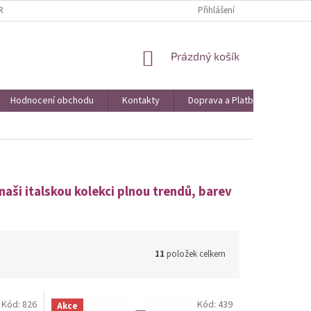
AVA A PLATBA
VRÁCENÍ ZBOŽÍ A REKLAMACE
Přihlášení
KONTAKTY
HO
NÁKUPNÍ
Prázdný košík
KOŠÍK
Hodnocení obchodu
Kontakty
Doprava a Platba
Obch
aši italskou kolekci plnou trendů, barev
11
položek celkem
Kód:
826
Kód:
439
Akce