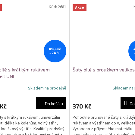
:...
pro různé...
Kód:
2681
Akce
490 Kč
–24 %
bílé s krátkým rukávem
Šaty bílé s proužkem veliko
ost UNI
Skladem na prodejně
Skladem na 
Do košíku
Do
 Kč
370 Kč
aty s krátkým rukávem, univerzální
Pohodlné pruhované šaty s krátk
st, délka ke kolenům. Volný střih,
rukávem a výstřihem do V, velikost
 lodičkový výstřih. Kvalitní prodyšný
Vyrobeno z příjemného materiálu
ál vhodný pro každodenní nošení a
vhodného na jaro a léto, doplněno