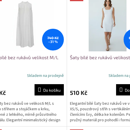
740 Kč
–31 %
bílé bez rukávů velikost M/L
Šaty bílé bez rukávů velikos
Skladem na prodejně
Skladem na 
Do košíku
Do
Kč
510 Kč
aty bez rukávů ve velikosti M/L s
Elegantní bílé šaty bez rukávů ve v
 střihem a stojáčkem u krku,
XS/S, pouzdrový střih s vertikálním
né z lehkého, mírně průsvitného
členícími švy, délka ke kolenům. P
álu. Elegantní minimalistický design
pružný materiál pro pohodlí i formál
 pro různé...