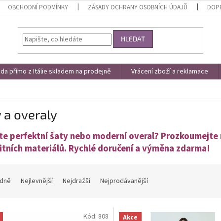
OBCHODNÍ PODMÍNKY
ZÁSADY OCHRANY OSOBNÍCH ÚDAJŮ
DOPR
HLEDAT
a přímo z Itálie skladem na prodejně
Vrácení zboží a reklamace
 a overaly
te perfektní šaty nebo moderní overal? Prozkoumejte n
litních materiálů. Rychlé doručení a výměna zdarma
!
dně
Nejlevnější
Nejdražší
Nejprodávanější
Kód:
808
Akce