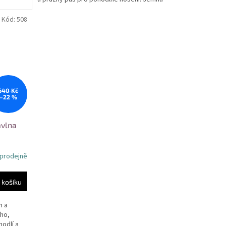
krajková...
Kód:
508
640 Kč
–22 %
avlna
 prodejně
 košíku
m a
ího,
hodlí a