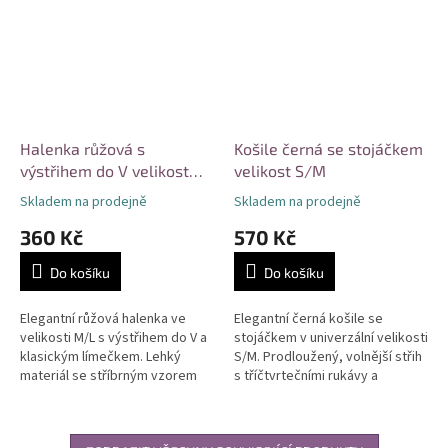
Halenka růžová s
Košile černá se stojáčkem
výstřihem do V velikost
velikost S/M
M/L
Skladem na prodejně
Skladem na prodejně
360 Kč
570 Kč
Do košíku
Do košíku
Elegantní růžová halenka ve
Elegantní černá košile se
velikosti M/L s výstřihem do V a
stojáčkem v univerzální velikosti
klasickým límečkem. Lehký
S/M. Prodloužený, volnější střih
materiál se stříbrným vzorem
s tříčtvrtečními rukávy a
hvězdiček, dlouhé rukávy s
asymetrickým zadním dílem.
manžetou. Univerzální kousek...
Nadčasový minimalistický
design...