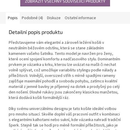
ZOBRAZIT VŠECHNY SOUVISEJÍCÍ PRODUKTY
Popis
Podobné (4)
Diskuze
Ostatní informace
Detailní popis produktu
Představujeme vám elegantní a zároveň ležérní košili v
neutrálním béžovém odstínu, která se stane základním
kamenem vašeho šatníku. Tento model je navržen pro ženy,
které ocení spojení komfortu a nadčasového stylu. Dominantním
prvkem je vázanka u krku, kterou lze uvázat na mašli či nechat
volně splývat, což umožňuje variabilitu stylingu podle nálady a
příležitosti. Volnější, oversized střih s mírně spadlými rameny
zajišťuje maximální pohodlí a svobodu pohybu, zatímco kvalitní
materiál z jemné bavlny je příjemný na dotek a prodyšný po celý
den nošení. Dlouhé rukávy jsou zakončeny klasickou manžetou,
která dodává košili formálnější ráz.
Díky svému univerzálnímu designu je tato košile ideální volbou
pro mnoho situací. Skvěle doplní váš pracovní outfit v kombinaci
s elegantními kalhotami nebo sukní, kde vázanka nahradí tradiční
šperk. Stejně tak se hodí pro méně formální příležitosti, jako je