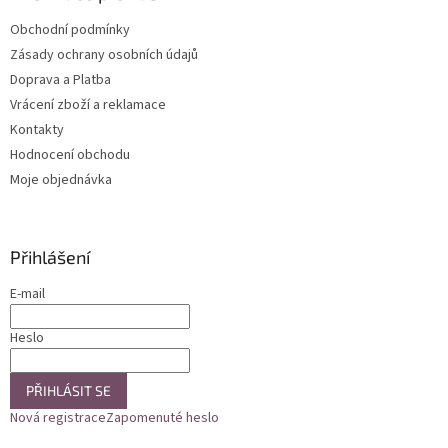
t
Obchodní podmínky
í
Zásady ochrany osobních údajů
Doprava a Platba
Vrácení zboží a reklamace
Kontakty
Hodnocení obchodu
Moje objednávka
Přihlášení
E-mail
Heslo
PŘIHLÁSIT SE
Nová registrace
Zapomenuté heslo