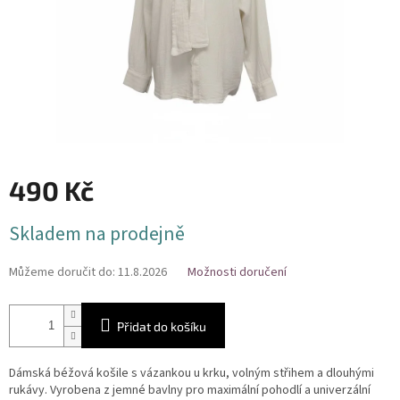
490 Kč
Měrná
Skladem na prodejně
cena:
Můžeme doručit do:
11.8.2026
Možnosti doručení
Přidat do košíku
Dámská béžová košile s vázankou u krku, volným střihem a dlouhými
rukávy. Vyrobena z jemné bavlny pro maximální pohodlí a univerzální