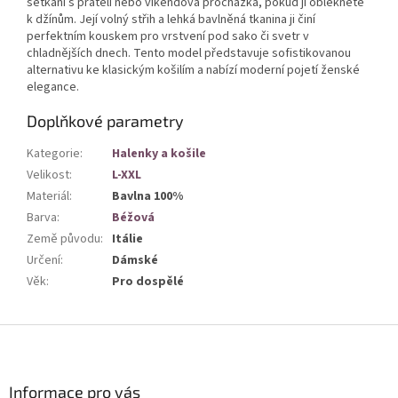
setkání s přáteli nebo víkendová procházka, pokud ji obléknete
k džínům. Její volný střih a lehká bavlněná tkanina ji činí
perfektním kouskem pro vrstvení pod sako či svetr v
chladnějších dnech. Tento model představuje sofistikovanou
alternativu ke klasickým košilím a nabízí moderní pojetí ženské
elegance.
Doplňkové parametry
Kategorie
:
Halenky a košile
Velikost
:
L-XXL
Materiál
:
Bavlna 100%
Barva
:
Béžová
Země původu
:
Itálie
Určení
:
Dámské
Věk
:
Pro dospělé
Z
á
p
a
Informace pro vás