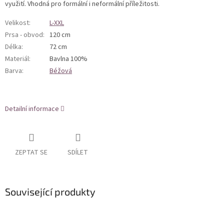
využití. Vhodná pro formální i neformální příležitosti.
Velikost
:
L-XXL
Prsa - obvod
:
120 cm
Délka
:
72 cm
Materiál
:
Bavlna 100%
Barva
:
Béžová
Detailní informace
ZEPTAT SE
SDÍLET
Související produkty