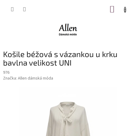
Přejít
NÁKUP
na
obsah
KOŠÍK
Košile béžová s vázankou u krku
bavlna velikost UNI
976
Značka:
Allen dámská móda