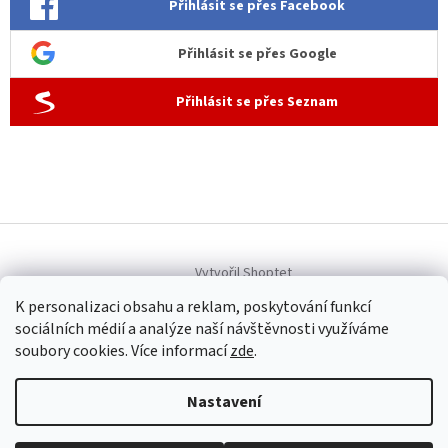
Přihlásit se přes Facebook
Přihlásit se přes Google
Přihlásit se přes Seznam
Vytvořil Shoptet
K personalizaci obsahu a reklam, poskytování funkcí
sociálních médií a analýze naší návštěvnosti využíváme
Copyright 2026
Allen dámská móda
. Všechna práva vyhrazena.
soubory cookies. Více informací
zde
.
Upravit nastavení cookies
Nastavení
Provozovatel internetového obchodu Allen dámská móda
(www.allenfashion.cz): Iveta Šubrtová, Sídlo: U Remízku 292,