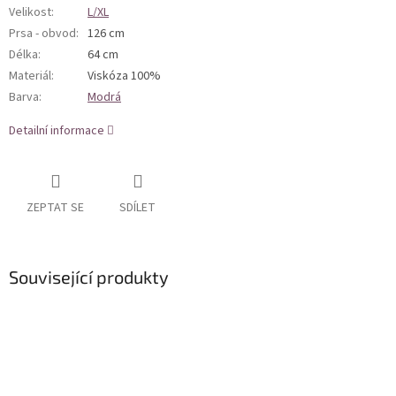
Velikost
:
L/XL
Prsa - obvod
:
126 cm
Délka
:
64 cm
Materiál
:
Viskóza 100%
Barva
:
Modrá
Detailní informace
ZEPTAT SE
SDÍLET
Související produkty