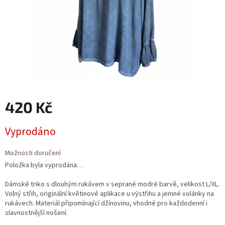
420 Kč
Měrná
Vyprodáno
cena:
Možnosti doručení
Položka byla vyprodána…
Dámské triko s dlouhým rukávem v seprané modré barvě, velikost L/XL.
Volný střih, originální květinové aplikace u výstřihu a jemné volánky na
rukávech. Materiál připomínající džínovinu, vhodné pro každodenní i
slavnostnější nošení.