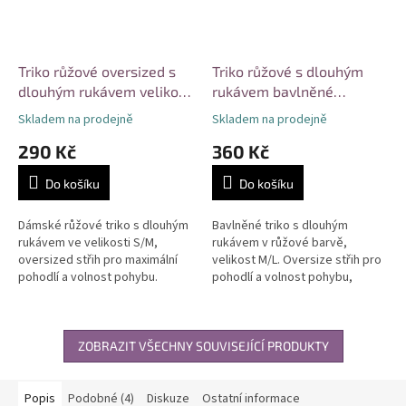
Triko růžové oversized s
Triko růžové s dlouhým
dlouhým rukávem velikost
rukávem bavlněné
S/M
velikost M/L
Skladem na prodejně
Skladem na prodejně
290 Kč
360 Kč
Do košíku
Do košíku
Dámské růžové triko s dlouhým
Bavlněné triko s dlouhým
rukávem ve velikosti S/M,
rukávem v růžové barvě,
oversized střih pro maximální
velikost M/L. Oversize střih pro
pohodlí a volnost pohybu.
pohodlí a volnost pohybu,
Moderní design se svislými
tříčtvrteční rukávy s možností
proužky, stříbrnou aplikací na
ohrnutí. Vhodné pro každodenní
předním...
nošení...
ZOBRAZIT VŠECHNY SOUVISEJÍCÍ PRODUKTY
Popis
Podobné (4)
Diskuze
Ostatní informace