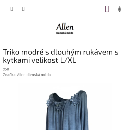
Přejít
NÁKUP
na
obsah
KOŠÍK
Triko modré s dlouhým rukávem s
kytkami velikost L/XL
958
Značka:
Allen dámská móda