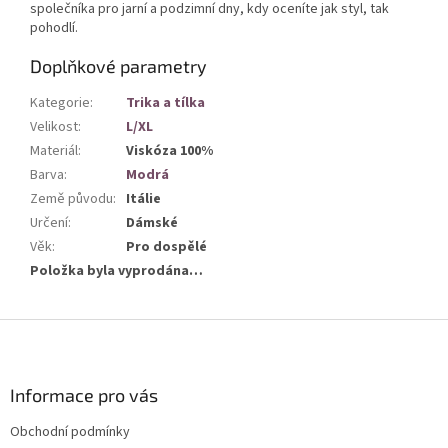
společníka pro jarní a podzimní dny, kdy oceníte jak styl, tak
pohodlí.
Doplňkové parametry
Kategorie
:
Trika a tílka
Velikost
:
L/XL
Materiál
:
Viskóza 100%
Barva
:
Modrá
Země původu
:
Itálie
Určení
:
Dámské
Věk
:
Pro dospělé
Položka byla vyprodána…
Z
á
p
a
Informace pro vás
t
Obchodní podmínky
í