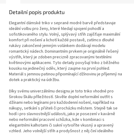
Detailní popis produktu
Elegantní dámské triko v seprané modré barvě představuje
ideální volbu pro ženy, které hledají spojení pohodlí a
sofistikovaného stylu. Volný, splývavý střih zajišťuje maximální
komfort při nošení a lichotí každé postavě, zatímco dlouhé
rukávy zakončené jemným volánkem dodávají modelu
romantický nádech. Dominantním prvkem je originálně řešený
výstřih, který je zdoben precizně zpracovanými textilními
květinovými aplikacemi. Tyto detaily povyšují triko z běžného
kousku na jedinečný oděv, který zaujme na první pohled.
Materiál s jemnou patinou připomínající džínovinu je příjemný na
dotek a praktický na údržbu.
Díky svému univerzálnímu designu je toto triko vhodné pro
širokou škálu příležitostí. Skvěle doplní neformální outfit s
džínami nebo legínami pro každodenní nošení, například na
nákupy, setkání s přáteli či procházku městem. Stejně tak se
hodí i pro slavnostnější události, jako je posezení v kavárně
nebo neformální pracovní schůzka, kde v kombinaci s
elegantními kalhotami či sukní vytvoříte vkusný a upravený
vzhled. Jeho volnější střih a prodyšnost z něj činí ideálního