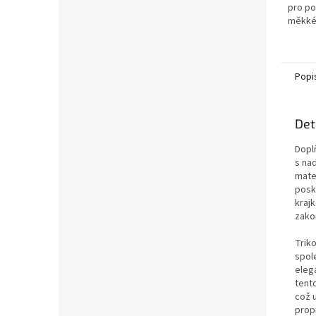
pro po
měkké,
květin
kapsičk
Popi
Det
Dopl
s na
mater
posk
kraj
zako
Triko
spol
elega
tent
což 
prop