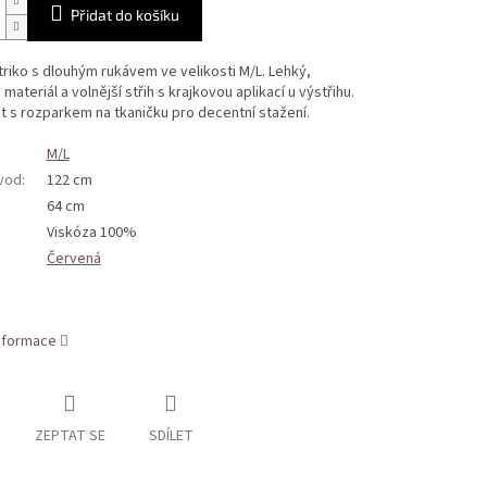
Přidat do košíku
riko s dlouhým rukávem ve velikosti M/L. Lehký,
materiál a volnější střih s krajkovou aplikací u výstřihu.
t s rozparkem na tkaničku pro decentní stažení.
M/L
bvod
:
122 cm
64 cm
Viskóza 100%
Červená
informace
ZEPTAT SE
SDÍLET