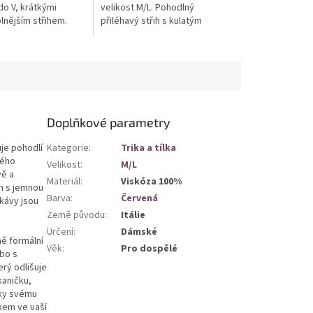
do V, krátkými
velikost M/L. Pohodlný
lnějším střihem.
přiléhavý střih s kulatým
ateriál a
výstřihem a širokými ramínky.
ický design pro
Univerzální kousek vhodný pro
pohodlí i...
každodenní...
Doplňkové parametry
je pohodlí
Kategorie
:
Trika a tílka
ného
Velikost
:
M/L
vě a
Materiál
:
Viskóza 100%
h s jemnou
Barva
:
Červená
kávy jsou
Země původu
:
Itálie
Určení
:
Dámské
ně formální
Věk
:
Pro dospělé
ebo s
erý odlišuje
kaničku,
íky svému
kem ve vaší