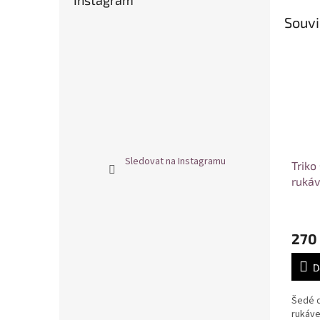
Instagram
Souvi
Sledovat na Instagramu
Triko
rukáv
270
D
Šedé d
rukáve