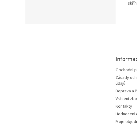
skříni
Z
á
p
a
t
Informac
í
Obchodní 
Zásady och
údajů
Doprava a P
Vrácení zbo
Kontakty
Hodnocení
Moje objed