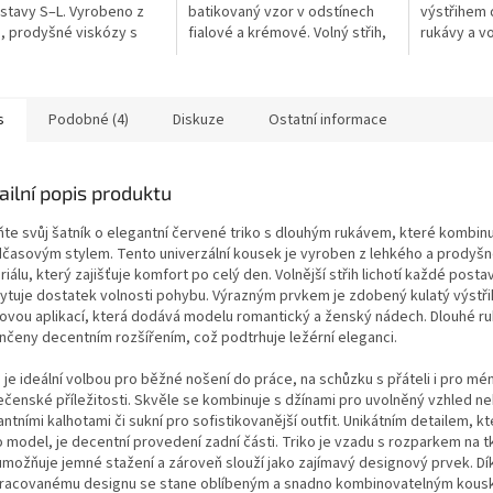
stavy S–L. Vyrobeno z
batikovaný vzor v odstínech
výstřihem 
 prodyšné viskózy s
fialové a krémové. Volný střih,
rukávy a vo
ovým potiskem a náprsní
tříčtvrteční rukávy s ohrnovací
Prodyšný m
ou. Volnější střih,...
manžetou a asymetrický...
minimalist
každodenní 
s
Podobné (4)
Diskuze
Ostatní informace
ailní popis produktu
ňte svůj šatník o elegantní červené triko s dlouhým rukávem, které kombinu
dčasovým stylem. Tento univerzální kousek je vyroben z lehkého a prodyš
iálu, který zajišťuje komfort po celý den. Volnější střih lichotí každé posta
ytuje dostatek volnosti pohybu. Výrazným prvkem je zdobený kulatý výstři
kovou aplikací, která dodává modelu romantický a ženský nádech. Dlouhé ru
nčeny decentním rozšířením, což podtrhuje ležérní eleganci.
 je ideální volbou pro běžné nošení do práce, na schůzku s přáteli i pro mé
ečenské příležitosti. Skvěle se kombinuje s džínami pro uvolněný vzhled n
ntními kalhotami či sukní pro sofistikovanější outfit. Unikátním detailem, kt
o model, je decentní provedení zadní části. Triko je vzadu s rozparkem na t
umožňuje jemné stažení a zároveň slouží jako zajímavý designový prvek. D
racovanému designu se stane oblíbeným a snadno kombinovatelným kous