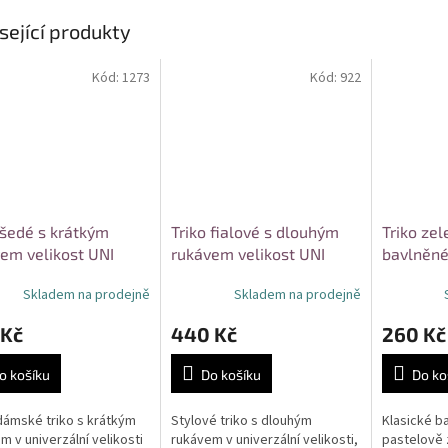
sející produkty
Kód:
1273
Kód:
922
 šedé s krátkým
Triko fialové s dlouhým
Triko zel
em velikost UNI
rukávem velikost UNI
bavlněné
Skladem na prodejně
Skladem na prodejně
 Kč
440 Kč
260 Kč
o košíku
Do košíku
Do ko
ámské triko s krátkým
Stylové triko s dlouhým
Klasické ba
m v univerzální velikosti
rukávem v univerzální velikosti,
pastelově 