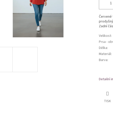
Červené t
prodyšný 
Zadní čás
Velikost
:
Prsa - o
Délka
:
Materiál
:
Barva
:
Detailní 
TISK