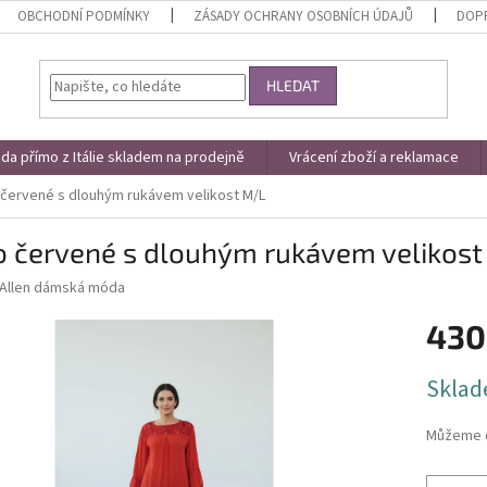
OBCHODNÍ PODMÍNKY
ZÁSADY OCHRANY OSOBNÍCH ÚDAJŮ
DOPR
HLEDAT
a přímo z Itálie skladem na prodejně
Vrácení zboží a reklamace
 červené s dlouhým rukávem velikost M/L
o červené s dlouhým rukávem velikos
Allen dámská móda
430
Měrná
Sklad
cena:
Můžeme d