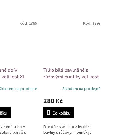
Kód:
2365
Kód:
2893
ené do V
Tílko bílé bavlněné s
 velikost XL
růžovými puntíky velikost
M/L
Skladem na prodejně
Skladem na prodejně
280 Kč
šíku
Do košíku
vlněné triko v
Bílé dámské tílko z kvalitní
zelené barvě s
bavlny s růžovými puntíky,