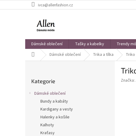
Přejít
ivca@allenfashion.cz
na
obsah
Dámské oblečení
Tašky a kabelky
Trendy mód
Domů
Dámské oblečení
Trika a tílka
Triko
P
Trik
o
Přeskočit
s
Značka:
Kategorie
kategorie
t
r
Dámské oblečení
a
Bundy a kabáty
n
Kardigany a vesty
n
í
Halenky a košile
p
Kalhoty
a
Kraťasy