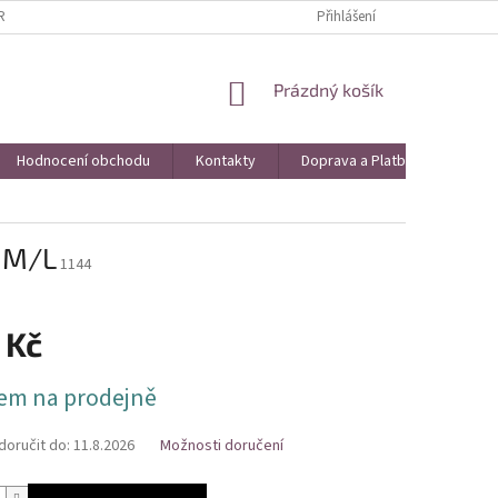
AVA A PLATBA
VRÁCENÍ ZBOŽÍ A REKLAMACE
Přihlášení
KONTAKTY
HO
NÁKUPNÍ
Prázdný košík
KOŠÍK
Hodnocení obchodu
Kontakty
Doprava a Platba
Obch
t M/L
1144
 Kč
em na prodejně
oručit do:
11.8.2026
Možnosti doručení