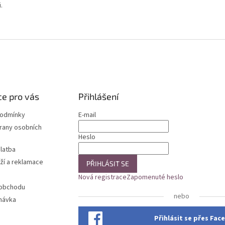
.
e pro vás
Přihlášení
podmínky
E-mail
rany osobních
Heslo
latba
ží a reklamace
PŘIHLÁSIT SE
Nová registrace
Zapomenuté heslo
 obchodu
nebo
návka
Přihlásit se přes Fa