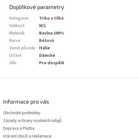
Doplňkové parametry
Kategorie
:
Trika a tílka
Velikost
:
M/L
Materiál
:
Bavlna 100%
Barva
:
Béžová
Země původu
:
Itálie
Určení
:
Dámské
Věk
:
Pro dospělé
Z
á
p
a
Informace pro vás
t
Obchodní podmínky
í
Zásady ochrany osobních údajů
Doprava a Platba
Vrácení zboží a reklamace