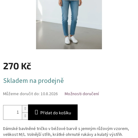
270 Kč
Měrná
Skladem na prodejně
cena:
Můžeme doručit do:
10.8.2026
Možnosti doručení
Přidat do košíku
Dámské bavlněné tričko v béžové barvě s jemným růžovým vzorem,
velikost M/L. Volnější střih, krátké ohrnuté rukávy a kulatý výstřih.