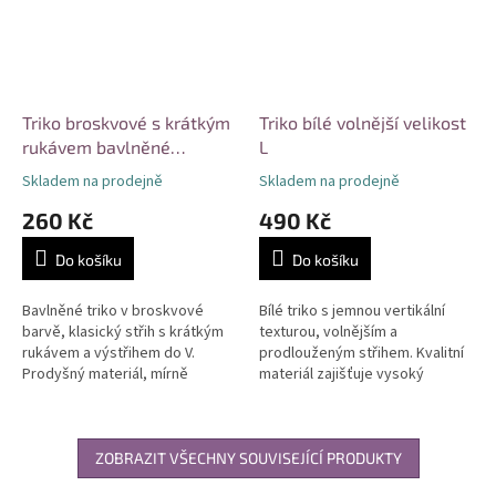
Triko broskvové s krátkým
Triko bílé volnější velikost
rukávem bavlněné
L
velikost M
Skladem na prodejně
Skladem na prodejně
260 Kč
490 Kč
Do košíku
Do košíku
Bavlněné triko v broskvové
Bílé triko s jemnou vertikální
barvě, klasický střih s krátkým
texturou, volnějším a
rukávem a výstřihem do V.
prodlouženým střihem. Kvalitní
Prodyšný materiál, mírně
materiál zajišťuje vysoký
prodloužený zadní díl pro
komfort a prodyšnost. Vhodné
moderní vzhled. Univerzální
pro každodenní nošení i
kousek vhodný...
formálnější...
ZOBRAZIT VŠECHNY SOUVISEJÍCÍ PRODUKTY