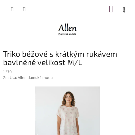
Přejít
NÁKUP
na
obsah
KOŠÍK
Triko béžové s krátkým rukávem
bavlněné velikost M/L
1270
Značka:
Allen dámská móda