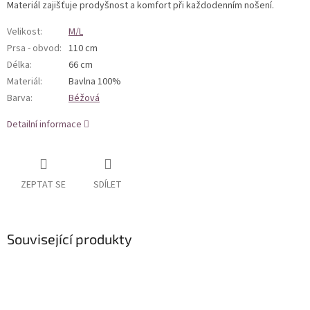
Materiál zajišťuje prodyšnost a komfort při každodenním nošení.
Velikost
:
M/L
Prsa - obvod
:
110 cm
Délka
:
66 cm
Materiál
:
Bavlna 100%
Barva
:
Béžová
Detailní informace
ZEPTAT SE
SDÍLET
Související produkty