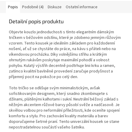
Popis
Podobné (4)
Diskuze
Ostatní informace
Detailní popis produktu
Objevte kouzlo jednoduchosti s tímto elegantním dámským
tričkem v béžovém odstínu, které je zdobeno jemným růžovým
vzorem. Tento kousek je ideálním základem pro každodenní
nošení, ať už se chystáte do práce, na kávu s přáteli nebo na
víkendovou procházku. Díky volnějšímu střihu a krátkým
ohrnutým rukávům poskytuje maximální pohodlí a volnost
pohybu. Kulatý výstřih decentně podtrhuje linii krku a ramen,
zatímco kvalitní bavlněné provedení zaručuje prodyšnost a
příjemný pocit na pokožce po celý den.
Toto tričko se odlišuje svým minimalistickým, avšak
sofistikovaným designem, který snadno zkombinujete s
džínami, plátěnými kalhotami i sukní. Neutrální béžový základ s
něžným akcentem růžové barvy působí svěže a nadčasově. Je
skvělou volbou pro neformální příležitosti, kde oceníte spojení
komfortu a stylu. Pro zachování kvality materiálu a barev
doporučujeme šetrné praní. Tento univerzální kousek se stane
nepostradatelnou součástí vašeho šatníku.