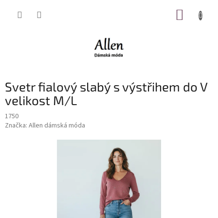
Přejít
NÁKUP
na
obsah
KOŠÍK
Svetr fialový slabý s výstřihem do V
velikost M/L
1750
Značka:
Allen dámská móda