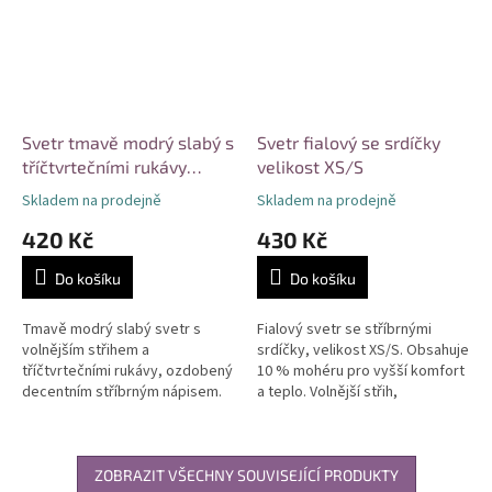
Svetr tmavě modrý slabý s
Svetr fialový se srdíčky
tříčtvrtečními rukávy
velikost XS/S
velikost S/M
Skladem na prodejně
Skladem na prodejně
420 Kč
430 Kč
Do košíku
Do košíku
Tmavě modrý slabý svetr s
Fialový svetr se stříbrnými
volnějším střihem a
srdíčky, velikost XS/S. Obsahuje
tříčtvrtečními rukávy, ozdobený
10 % mohéru pro vyšší komfort
decentním stříbrným nápisem.
a teplo. Volnější střih,
Lehký materiál vhodný pro
žebrované zakončení, vhodný
přechodná období. Nařasené
pro každodenní nošení i méně...
rukávy s vázáním...
ZOBRAZIT VŠECHNY SOUVISEJÍCÍ PRODUKTY