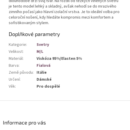
dlouhodobě drží svůj tvar. Na rozdíl od těžkých vlněných svetrů
je tento model lehký a skladný, avšak nehodí se do mrazivého
zimního počasí jako hlavní izolační vrstva. Je to ideální volba pro
celoroční nošení, kdy hledáte kompromis mezi komfortem a
sofistikovaným stylem.
Doplňkové parametry
Kategorie
:
Svetry
Velikost
:
M/L
Materiál
:
Viskóza 95%/Elasten 5%
Barva
:
Fialová
Země původu
:
Itálie
Určení
:
Dámské
Věk
:
Pro dospělé
Z
á
p
a
Informace pro vás
t