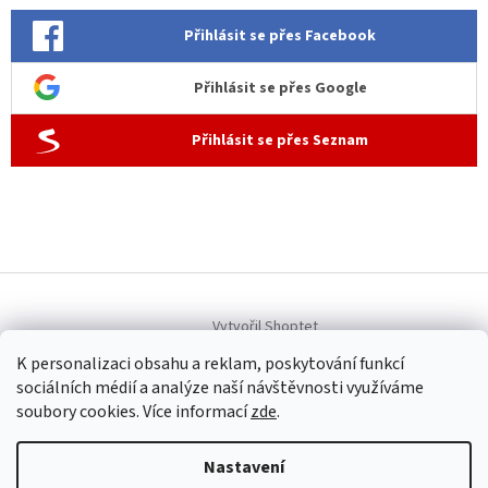
Přihlásit se přes Facebook
Přihlásit se přes Google
Přihlásit se přes Seznam
Vytvořil Shoptet
K personalizaci obsahu a reklam, poskytování funkcí
sociálních médií a analýze naší návštěvnosti využíváme
Copyright 2026
Allen dámská móda
. Všechna práva vyhrazena.
soubory cookies. Více informací
zde
.
Upravit nastavení cookies
Nastavení
Provozovatel internetového obchodu Allen dámská móda