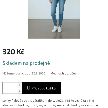
320 Kč
Měrná
Skladem na prodejně
cena:
Můžeme doručit do:
10.8.2026
Možnosti doručení
Přidat do košíku
Lehký fialový svetr s výstřihem do V, složení 95 % viskóza a 5 %
elastan. Pohodlný, prodyšný a pružný materiál vhodný na celoroční