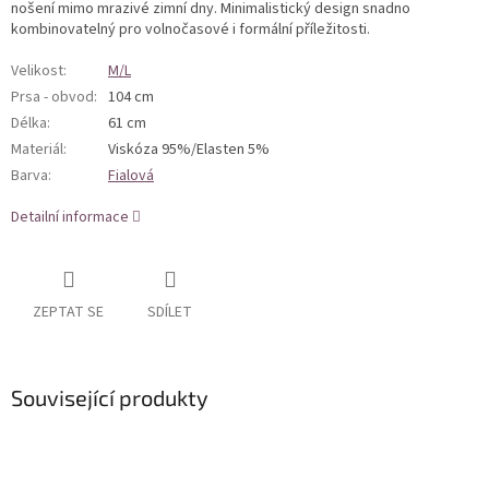
nošení mimo mrazivé zimní dny. Minimalistický design snadno
kombinovatelný pro volnočasové i formální příležitosti.
Velikost
:
M/L
Prsa - obvod
:
104 cm
Délka
:
61 cm
Materiál
:
Viskóza 95%/Elasten 5%
Barva
:
Fialová
Detailní informace
ZEPTAT SE
SDÍLET
Související produkty