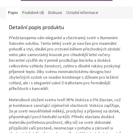
Popis
Podobné (4)
Diskuze
Ostatní informace
Detailní popis produktu
Představujeme vám elegantní a všestranný svetr v tlumeném
fialovém odstínu. Tento lehký svetr je navržen pro maximální
pohodlí a styl, ideální pro vrstvení během přechodných období
nebo jako samostatný kousek pro chladnější letní večery.
Decentní výstřih do V jemně prodlužuje linii krku a dodává
celkovému vzhledu ženskost, zatímco dlouhé rukávy poskytují
příjemné teplo. Díky svému minimalistickému designu bez
zbytečných ozdob se snadno kombinuje s džínami pro ležérní
vzhled, ale i s elegantní sukní či kalhotami pro formálnější
příležitosti v kanceláři.
Materiálové složení svetru tvoří 95% Viskóza a 5% Elastan, což
je kombinace zaručující výjimečné vlastnosti. Viskóza zajišťuje,
že je svetr neuvěřitelně měkký, prodyšný a příjemný na dotek,
připomínající pocit hedvábí na kůži. Příměs elastanu dodává
materiálu potřebnou pružnost, díky níž se svetr dokonale
přizpůsobí vaší postavě, neomezuje v pohybu a zároveň si