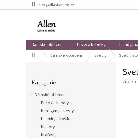
Přejít
ivca@allenfashion.cz
na
obsah
Dámské oblečení
Tašky a kabelky
Trendy mód
Domů
Dámské oblečení
Svetry
Svetr fialo
P
Svet
o
Přeskočit
s
Značka:
Kategorie
kategorie
t
r
Dámské oblečení
a
Bundy a kabáty
n
Kardigany a vesty
n
í
Halenky a košile
p
Kalhoty
a
Kraťasy