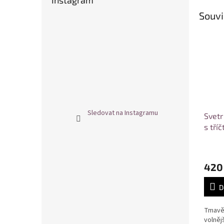
Instagram
Souvi
Sledovat na Instagramu
Svetr
s tří
velik
420
D
Tmavě 
volněj