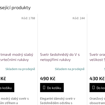
sející produkty
Kód:
1768
Kód:
244
 tmavě modrý slabý
Svetr šedohnědý do V s
Svetr ora
čtvrtečními rukávy
netopýřími rukávy
velikost
ost S/M
velikost UNI
Skladem na prodejně
Skladem na prodejně
 Kč
490 Kč
430 Kč
o košíku
Do košíku
Do ko
modrý slabý svetr s
Elegantní dámský svetr v
Oranžový s
ším střihem a
šedohnědém odstínu s
oboustrann