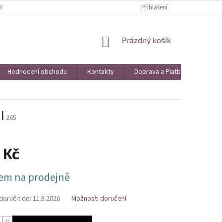
AVA A PLATBA
VRÁCENÍ ZBOŽÍ A REKLAMACE
Přihlášení
KONTAKTY
HO
NÁKUPNÍ
Prázdný košík
KOŠÍK
Hodnocení obchodu
Kontakty
Doprava a Platba
Obch
I
265
 Kč
em na prodejně
oručit do:
11.8.2026
Možnosti doručení