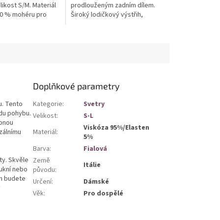
likost S/M. Materiál
prodlouženým zadním dílem.
10 % mohéru pro
Široký lodičkový výstřih,
st a teplo. Volnější
spadlá ramena a náprsní
řih pro pohodlí při...
kapsička s klopou. Ideální pro
jaro a podzim...
Doplňkové parametry
u. Tento
Kategorie
:
Svetry
odu pohybu.
Velikost
:
S-L
obnou
Viskóza 95%/Elasten
rzálnímu
Materiál
:
5%
Barva
:
Fialová
ty. Skvěle
Země
Itálie
sukní nebo
původu
:
ěm budete
Určení
:
Dámské
v
Věk
:
Pro dospělé