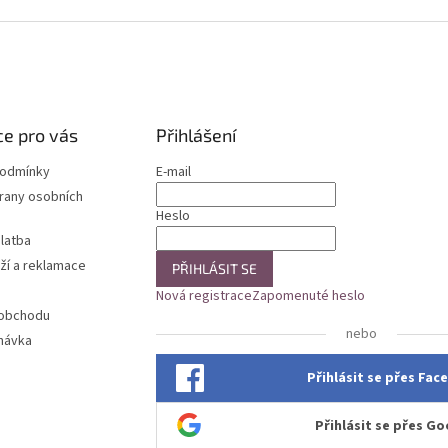
e pro vás
Přihlášení
podmínky
E-mail
rany osobních
Heslo
latba
ží a reklamace
PŘIHLÁSIT SE
Nová registrace
Zapomenuté heslo
 obchodu
nebo
návka
Přihlásit se přes Fa
Přihlásit se přes Go