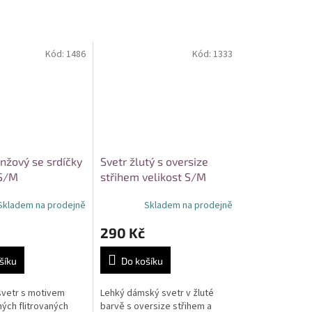
Kód:
1486
Kód:
1333
nžový se srdíčky
Svetr žlutý s oversize
 S/M
střihem velikost S/M
Skladem na prodejně
Skladem na prodejně
290 Kč
šíku
Do košíku
vetr s motivem
Lehký dámský svetr v žluté
ých flitrovaných
barvě s oversize střihem a