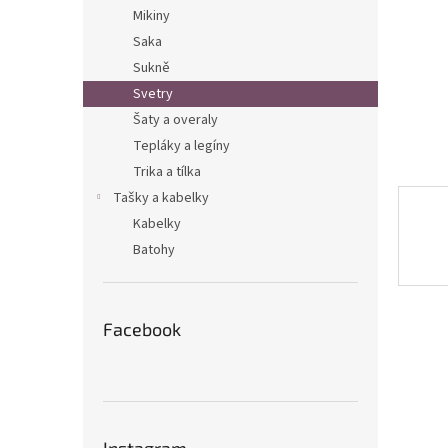
n
Mikiny
e
Saka
l
Sukně
Svetry
Šaty a overaly
Tepláky a legíny
Trika a tílka
Tašky a kabelky
Kabelky
Batohy
Facebook