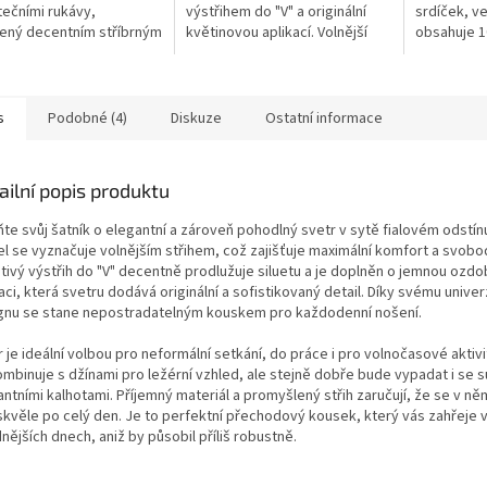
rtečními rukávy,
výstřihem do "V" a originální
srdíček, ve
ený decentním stříbrným
květinovou aplikací. Volnější
obsahuje 
m. Lehký materiál
střih s netopýřími rukávy
extra měkko
 pro přechodná období.
zajišťuje pohodlí a volnost
oversize st
né rukávy s vázáním...
pohybu. Kvalitní...
s
Podobné (4)
Diskuze
Ostatní informace
ailní popis produktu
ňte svůj šatník o elegantní a zároveň pohodlný svetr v sytě fialovém odstín
l se vyznačuje volnějším střihem, což zajišťuje maximální komfort a svob
otivý výstřih do "V" decentně prodlužuje siluetu a je doplněn o jemnou ozd
aci, která svetru dodává originální a sofistikovaný detail. Díky svému unive
gnu se stane nepostradatelným kouskem pro každodenní nošení.
 je ideální volbou pro neformální setkání, do práce i pro volnočasové aktivi
ombinuje s džínami pro ležérní vzhled, ale stejně dobře bude vypadat i se 
antními kalhotami. Příjemný materiál a promyšlený střih zaručují, že se v n
 skvěle po celý den. Je to perfektní přechodový kousek, který vás zahřeje 
nějších dnech, aniž by působil příliš robustně.