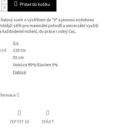
Přidat do košíku
 fialový svetr s výstřihem do "V" a jemnou ozdobnou
Volnější střih pro maximální pohodlí a univerzální využití.
 každodenní nošení, do práce i volný čas.
S-L
bvod
:
120 cm
55 cm
Viskóza 95%/Elasten 5%
Fialová
informace
ZEPTAT SE
SDÍLET