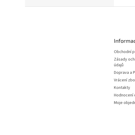
Z
á
p
a
t
Informac
í
Obchodní 
Zásady och
údajů
Doprava a P
Vrácení zbo
Kontakty
Hodnocení
Moje objed