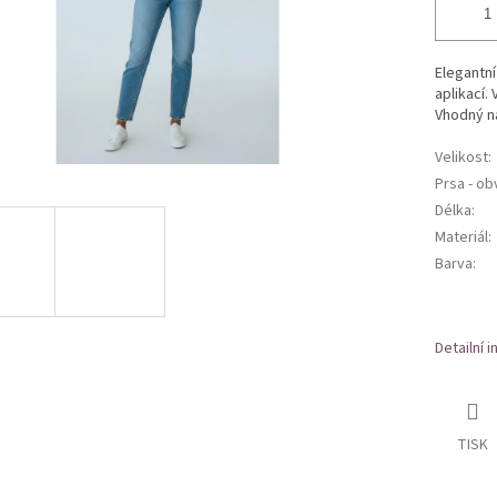
Elegantní
aplikací. 
Vhodný na
Velikost
:
Prsa - o
Délka
:
Materiál
:
Barva
:
Detailní 
TISK