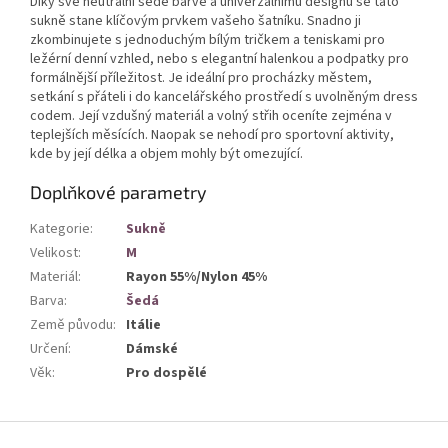
Díky své neutrální šedé barvě a univerzálnímu designu se tato
sukně stane klíčovým prvkem vašeho šatníku. Snadno ji
zkombinujete s jednoduchým bílým tričkem a teniskami pro
ležérní denní vzhled, nebo s elegantní halenkou a podpatky pro
formálnější příležitost. Je ideální pro procházky městem,
setkání s přáteli i do kancelářského prostředí s uvolněným dress
codem. Její vzdušný materiál a volný střih oceníte zejména v
teplejších měsících. Naopak se nehodí pro sportovní aktivity,
kde by její délka a objem mohly být omezující.
Doplňkové parametry
Kategorie
:
Sukně
Velikost
:
M
Materiál
:
Rayon 55%/Nylon 45%
Barva
:
Šedá
Země původu
:
Itálie
Určení
:
Dámské
Věk
:
Pro dospělé
Z