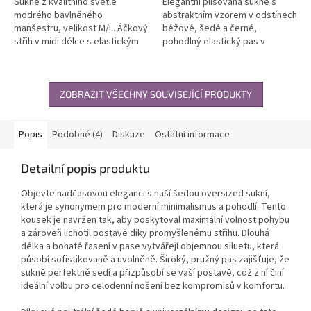
Sukně z kvalitního světle
Elegantní plisovaná sukně s
modrého bavlněného
abstraktním vzorem v odstínech
manšestru, velikost M/L. Áčkový
béžové, šedé a černé,
střih v midi délce s elastickým
pohodlný elastický pas v
pasem a bočními kapsami.
univerzální velikosti S/M, lehká
Vhodná pro celoroční nošení a
látka vhodná pro celoroční
každodenní...
nošení....
ZOBRAZIT VŠECHNY SOUVISEJÍCÍ PRODUKTY
Popis
Podobné (4)
Diskuze
Ostatní informace
Detailní popis produktu
Objevte nadčasovou eleganci s naší šedou oversized sukní,
která je synonymem pro moderní minimalismus a pohodlí. Tento
kousek je navržen tak, aby poskytoval maximální volnost pohybu
a zároveň lichotil postavě díky promyšlenému střihu. Dlouhá
délka a bohaté řasení v pase vytvářejí objemnou siluetu, která
působí sofistikovaně a uvolněně. Široký, pružný pas zajišťuje, že
sukně perfektně sedí a přizpůsobí se vaší postavě, což z ní činí
ideální volbu pro celodenní nošení bez kompromisů v komfortu.