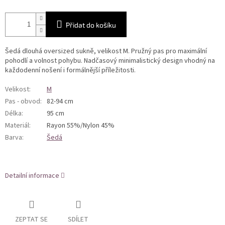
Přidat do košíku
Šedá dlouhá oversized sukně, velikost M. Pružný pas pro maximální
pohodlí a volnost pohybu. Nadčasový minimalistický design vhodný na
každodenní nošení i formálnější příležitosti.
Velikost
:
M
Pas - obvod
:
82-94 cm
Délka
:
95 cm
Materiál
:
Rayon 55%/Nylon 45%
Barva
:
Šedá
Detailní informace
ZEPTAT SE
SDÍLET