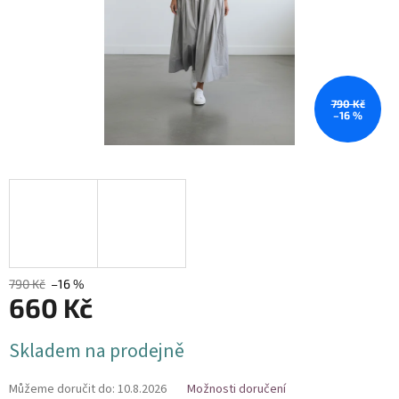
790 Kč
–16 %
790 Kč
–16 %
660 Kč
Měrná
Skladem na prodejně
cena:
Můžeme doručit do:
10.8.2026
Možnosti doručení