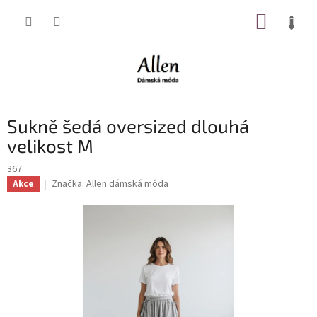
Přejít
NÁKUP
na
obsah
KOŠÍK
Sukně šedá oversized dlouhá
velikost M
367
Značka:
Allen dámská móda
Akce