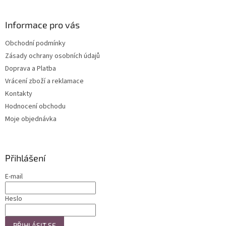
á
p
a
Informace pro vás
t
Obchodní podmínky
í
Zásady ochrany osobních údajů
Doprava a Platba
Vrácení zboží a reklamace
Kontakty
Hodnocení obchodu
Moje objednávka
Přihlášení
E-mail
Heslo
PŘIHLÁSIT SE