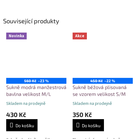
Související produkty
Novinka
Akce
560 Kč
–23 %
450 Kč
–22 %
Sukně modrá manžestrová
Sukně béžová plisovaná
bavlna velikost M/L
se vzorem velikost S/M
Skladem na prodejně
Skladem na prodejně
430 Kč
350 Kč
Do košíku
Do košíku