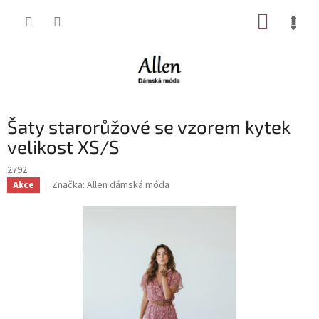
Přejít
NÁKUP
na
obsah
KOŠÍK
Šaty starorůžové se vzorem kytek
velikost XS/S
2792
Značka:
Allen dámská móda
Akce