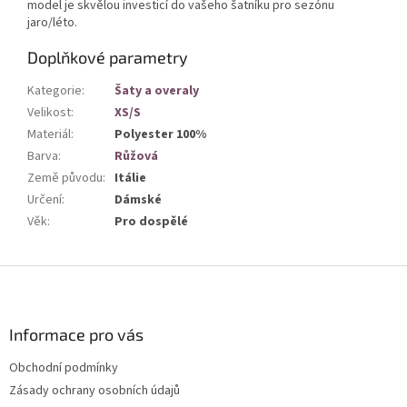
model je skvělou investicí do vašeho šatníku pro sezónu
jaro/léto.
Doplňkové parametry
Kategorie
:
Šaty a overaly
Velikost
:
XS/S
Materiál
:
Polyester 100%
Barva
:
Růžová
Země původu
:
Itálie
Určení
:
Dámské
Věk
:
Pro dospělé
Z
á
p
a
Informace pro vás
t
Obchodní podmínky
í
Zásady ochrany osobních údajů