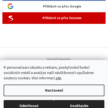
Přihlásit se přes Google
Přihlásit se přes Seznam
Vytvořil Shoptet
K personalizaci obsahu a reklam, poskytování funkcí
sociálních médií a analýze naší návštěvnosti využíváme
Copyright 2026
Allen dámská móda
. Všechna práva vyhrazena.
soubory cookies. Více informací
zde
.
Upravit nastavení cookies
Nastavení
Provozovatel internetového obchodu Allen dámská móda
(www.allenfashion.cz): Iveta Šubrtová, Sídlo: U Remízku 292,
251 62 Tehovec, IČO: 47036851, tel: +420 604 254 569, email:
Odmítnout
Souhlasím