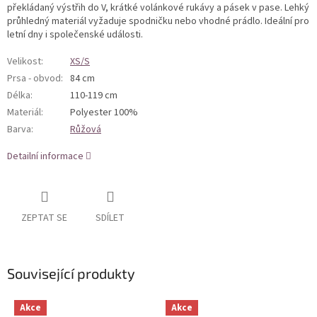
překládaný výstřih do V, krátké volánkové rukávy a pásek v pase. Lehký
průhledný materiál vyžaduje spodničku nebo vhodné prádlo. Ideální pro
letní dny i společenské události.
Velikost
:
XS/S
Prsa - obvod
:
84 cm
Délka
:
110-119 cm
Materiál
:
Polyester 100%
Barva
:
Růžová
Detailní informace
ZEPTAT SE
SDÍLET
Související produkty
Akce
Akce