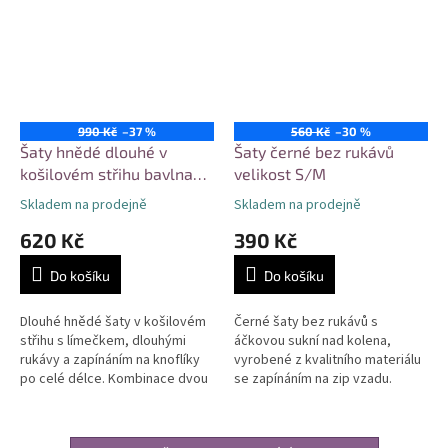
990 Kč
–37 %
560 Kč
–30 %
Šaty hnědé dlouhé v
Šaty černé bez rukávů
košilovém střihu bavlna
velikost S/M
velikost M/L
Skladem na prodejně
Skladem na prodejně
620 Kč
390 Kč
Do košíku
Do košíku
Dlouhé hnědé šaty v košilovém
Černé šaty bez rukávů s
střihu s límečkem, dlouhými
áčkovou sukní nad kolena,
rukávy a zapínáním na knoflíky
vyrobené z kvalitního materiálu
po celé délce. Kombinace dvou
se zapínáním na zip vzadu.
materiálů, podšívka zajišťující
Minimalistický střih vhodný pro
neprůhlednost a komfort....
pracovní i společenské
příležitosti....