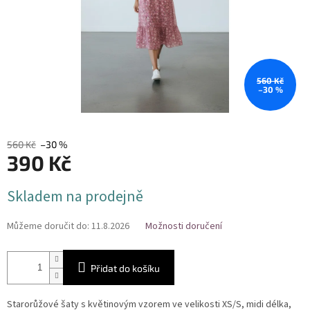
560 Kč
–30 %
560 Kč
–30 %
390 Kč
Měrná
Skladem na prodejně
cena:
Můžeme doručit do:
11.8.2026
Možnosti doručení
Přidat do košíku
Starorůžové šaty s květinovým vzorem ve velikosti XS/S, midi délka,