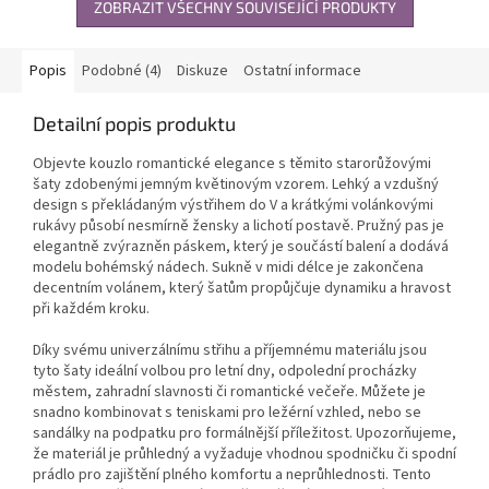
ZOBRAZIT VŠECHNY SOUVISEJÍCÍ PRODUKTY
Popis
Podobné (4)
Diskuze
Ostatní informace
Detailní popis produktu
Objevte kouzlo romantické elegance s těmito starorůžovými
šaty zdobenými jemným květinovým vzorem. Lehký a vzdušný
design s překládaným výstřihem do V a krátkými volánkovými
rukávy působí nesmírně žensky a lichotí postavě. Pružný pas je
elegantně zvýrazněn páskem, který je součástí balení a dodává
modelu bohémský nádech. Sukně v midi délce je zakončena
decentním volánem, který šatům propůjčuje dynamiku a hravost
při každém kroku.
Díky svému univerzálnímu střihu a příjemnému materiálu jsou
tyto šaty ideální volbou pro letní dny, odpolední procházky
městem, zahradní slavnosti či romantické večeře. Můžete je
snadno kombinovat s teniskami pro ležérní vzhled, nebo se
sandálky na podpatku pro formálnější příležitost. Upozorňujeme,
že materiál je průhledný a vyžaduje vhodnou spodničku či spodní
prádlo pro zajištění plného komfortu a neprůhlednosti. Tento