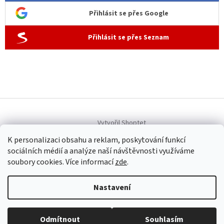
Přihlásit se přes Google
Přihlásit se přes Seznam
Vytvořil Shoptet
K personalizaci obsahu a reklam, poskytování funkcí
sociálních médií a analýze naší návštěvnosti využíváme
Copyright 2026
Allen dámská móda
. Všechna práva vyhrazena.
soubory cookies. Více informací
zde
.
Upravit nastavení cookies
Nastavení
Provozovatel internetového obchodu Allen dámská móda
(www.allenfashion.cz): Iveta Šubrtová, Sídlo: U Remízku 292,
251 62 Tehovec, IČO: 47036851, tel: +420 604 254 569, email:
Odmítnout
Souhlasím