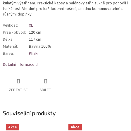
kulatým výstřihem. Praktické kapsy a balónový střih sukně pro pohodlí i
funkčnost. Vhodné pro každodenní nošení, snadno kombinovatelné s
různými doplňky.
Velikost
:
XL
Prsa - obvod
:
120 cm
Délka
:
117 cm
Materiál
:
Bavlna 100%
Barva
:
Khaki
Detailní informace
ZEPTAT SE
SDÍLET
Související produkty
Akce
Akce