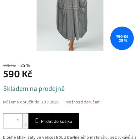
790 Kč
–25 %
790 Kč
–25 %
590 Kč
Měrná
Skladem na prodejně
cena:
Můžeme doručit do:
10.8.2026
Možnosti doručení
Přidat do košíku
Dlouhé khaki šaty ve velikosti XL z bavlněného materiálu, bez rukávů a s