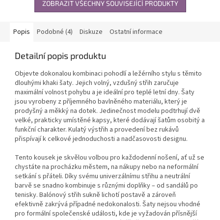
ZOBRAZIT VŠECHNY SOUVISEJÍCÍ PRODUKTY
Popis
Podobné (4)
Diskuze
Ostatní informace
Detailní popis produktu
Objevte dokonalou kombinaci pohodlí a ležérního stylu s těmito
dlouhými khaki šaty. Jejich volný, vzdušný střih zaručuje
maximální volnost pohybu a je ideální pro teplé letní dny. Šaty
jsou vyrobeny z příjemného bavlněného materiálu, který je
prodyšný a měkký na dotek. Jedinečnost modelu podtrhují dvě
velké, prakticky umístěné kapsy, které dodávají šatům osobitý a
funkční charakter. Kulatý výstřih a provedení bez rukávů
přispívají k celkové jednoduchosti a nadčasovosti designu.
Tento kousek je skvělou volbou pro každodenní nošení, ať už se
chystáte na procházku městem, na nákupy nebo na neformální
setkání s přáteli. Díky svému univerzálnímu střihu a neutrální
barvě se snadno kombinuje s různými doplňky – od sandálů po
tenisky. Balónový střih sukně lichotí postavě a zároveň
efektivně zakrývá případné nedokonalosti. Šaty nejsou vhodné
pro formální společenské události, kde je vyžadován přísnější