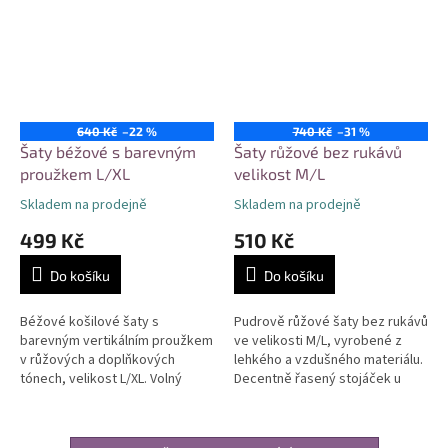
640 Kč
–22 %
740 Kč
–31 %
Šaty béžové s barevným
Šaty růžové bez rukávů
proužkem L/XL
velikost M/L
Skladem na prodejně
Skladem na prodejně
499 Kč
510 Kč
Do košíku
Do košíku
Béžové košilové šaty s
Pudrově růžové šaty bez rukávů
barevným vertikálním proužkem
ve velikosti M/L, vyrobené z
v růžových a doplňkových
lehkého a vzdušného materiálu.
tónech, velikost L/XL. Volný
Decentně řasený stojáček u
střih, krátké ohrnuté rukávy,
krku, rovný střih pro maximální
límeček s výstřihem do V. Lehký
komfort a volnost pohybu....
a...