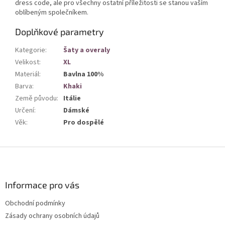
dress code, ale pro všechny ostatní příležitosti se stanou vaším
oblíbeným společníkem.
Doplňkové parametry
Kategorie
:
Šaty a overaly
Velikost
:
XL
Materiál
:
Bavlna 100%
Barva
:
Khaki
Země původu
:
Itálie
Určení
:
Dámské
Věk
:
Pro dospělé
Z
á
p
a
Informace pro vás
t
Obchodní podmínky
í
Zásady ochrany osobních údajů