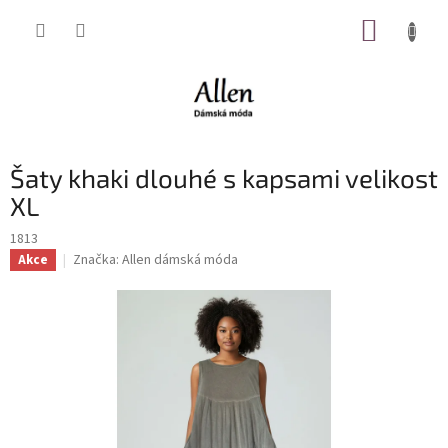
Přejít
NÁKUP
na
obsah
KOŠÍK
Šaty khaki dlouhé s kapsami velikost
XL
1813
Značka:
Allen dámská móda
Akce