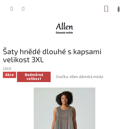
Přejít
NÁKUP
na
obsah
KOŠÍK
Šaty hnědé dlouhé s kapsami
velikost 3XL
1810
Akce
Nadměrná
Značka:
Allen dámská móda
velikost