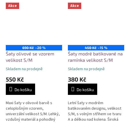
Akce
Akce
690 Kč
–20 %
450 Kč
–15 %
Šaty olivové se vzorem
Šaty modré batikované na
velikost S/M
ramínka velikost S/M
Skladem na prodejně
Skladem na prodejně
550 Kč
380 Kč
Do košíku
Do košíku
Maxi šaty v olivové barvě s
Letní šaty v modrém
celoplošným vzorem,
batikovaném designu, velikost
univerzální velikost S/M. Lehký,
S/M, s volným střihem ve tvaru
vzdušný materiál a pohodlný
A a délkou nad kolena. Široká
střih s gumou v pase. Vhodné
ramínka se zavazováním na