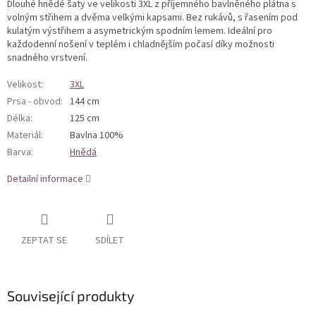
Dlouhé hnědé šaty ve velikosti 3XL z příjemného bavlněného plátna s
volným střihem a dvěma velkými kapsami. Bez rukávů, s řasením pod
kulatým výstřihem a asymetrickým spodním lemem. Ideální pro
každodenní nošení v teplém i chladnějším počasí díky možnosti
snadného vrstvení.
Velikost
:
3XL
Prsa - obvod
:
144 cm
Délka
:
125 cm
Materiál
:
Bavlna 100%
Barva
:
Hnědá
Detailní informace
ZEPTAT SE
SDÍLET
Související produkty