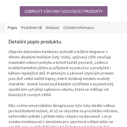
pro každodenní nošení i
mašli umožňují nastavení délky.
společenské...
Spodní...
ZOBRAZIT VŠECHNY SOUVISEJÍCÍ PRODUKTY
Popis
Podobné (4)
Diskuze
Ostatní informace
Detailní popis produktu
Objevte dokonalou kombinaci pohodlí a ležérní elegance s
těmito dlouhými hnědými šaty. Volný, splývavý střih zaručuje
maximální volnost pohybu a lichotí každé postavě, zatímco
kvalitní bavlněné plátno je příjemné na pokožce a prodyšné i
během teplejších dnů. Praktickým a zároveň stylovým prvkem
jsou dvě velké našité kapsy, které dodávají modelu osobitý
charakter. Jemné řasení pod kulatým výstřihem a asymetrický
spodní lem vytvářejí zajímavou siluetu, která se odlišuje od
klasických rovných střihů.
Díky svému univerzálnímu designu jsou tyto šaty ideální volbou
pro každodenní nošení, ať už se chystáte na procházku městem,
neformální setkání s přáteli nebo relaxaci na dovolené. Lze je
snadno kombinovat s teniskami pro sportovní vzhled nebo se