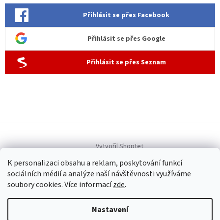
Přihlásit se přes Facebook
Přihlásit se přes Google
Přihlásit se přes Seznam
Vytvořil Shoptet
K personalizaci obsahu a reklam, poskytování funkcí
sociálních médií a analýze naší návštěvnosti využíváme
Copyright 2026
Allen dámská móda
. Všechna práva vyhrazena.
soubory cookies. Více informací
zde
.
Upravit nastavení cookies
Nastavení
Provozovatel internetového obchodu Allen dámská móda