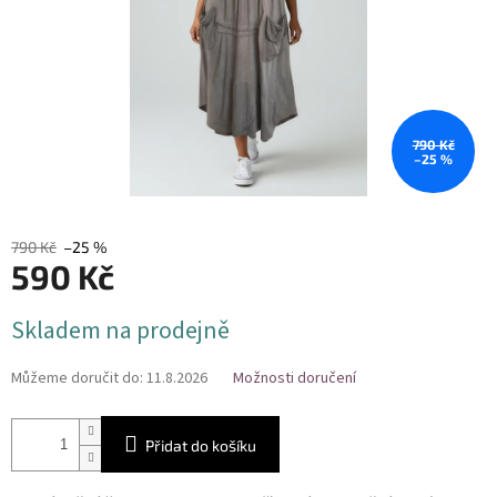
790 Kč
–25 %
790 Kč
–25 %
590 Kč
Měrná
Skladem na prodejně
cena:
Můžeme doručit do:
11.8.2026
Možnosti doručení
Přidat do košíku