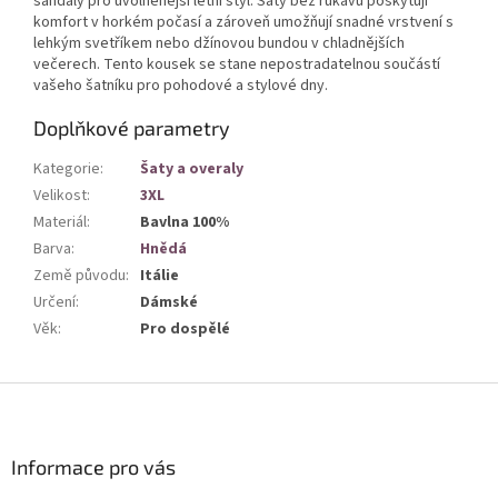
sandály pro uvolněnější letní styl. Šaty bez rukávů poskytují
komfort v horkém počasí a zároveň umožňují snadné vrstvení s
lehkým svetříkem nebo džínovou bundou v chladnějších
večerech. Tento kousek se stane nepostradatelnou součástí
vašeho šatníku pro pohodové a stylové dny.
Doplňkové parametry
Kategorie
:
Šaty a overaly
Velikost
:
3XL
Materiál
:
Bavlna 100%
Barva
:
Hnědá
Země původu
:
Itálie
Určení
:
Dámské
Věk
:
Pro dospělé
Z
á
p
a
Informace pro vás
t