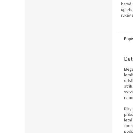
barvě
úpletu
rukáv 
límečk
univer
každode
Popi
Det
Eleg
letn
odst
stři
vytvá
rame
Díky
příle
letní
formá
podp