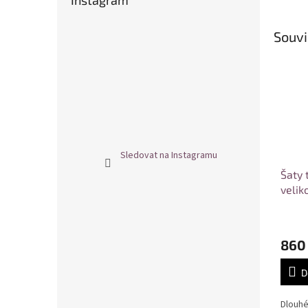
Instagram
Souvi
Sledovat na Instagramu
Šaty 
velik
860
D
Dlouhé