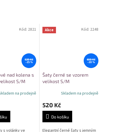
Kód:
2821
Kód:
2248
Akce
520 Kč
650 Kč
–25 %
–20 %
ové nad kolena s
Šaty černé se vzorem
velikost S/M
velikost S/M
Skladem na prodejně
Skladem na prodejně
520 Kč
šíku
Do košíku
y s volánky ve
Elegantní černé šaty s jemným