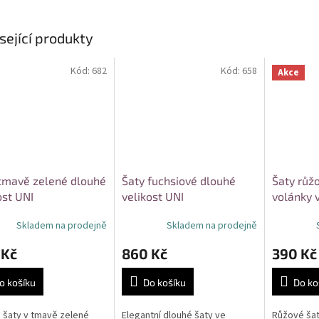
sející produkty
Kód:
682
Kód:
658
Akce
tmavě zelené dlouhé
Šaty fuchsiové dlouhé
Šaty růž
ost UNI
velikost UNI
volánky 
Skladem na prodejně
Skladem na prodejně
 Kč
860 Kč
390 Kč
o košíku
Do košíku
Do ko
 šaty v tmavě zelené
Elegantní dlouhé šaty ve
Růžové šat