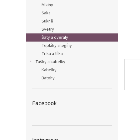
n
Mikiny
e
Saka
l
Sukně
Svetry
Šaty a overaly
Tepláky a legíny
Trika a tílka
Tašky a kabelky
Kabelky
Batohy
Facebook