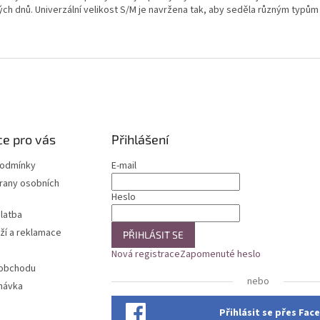
ých dnů. Univerzální velikost S/M je navržena tak, aby seděla různým typům
e pro vás
Přihlášení
podmínky
E-mail
rany osobních
Heslo
latba
ží a reklamace
PŘIHLÁSIT SE
Nová registrace
Zapomenuté heslo
 obchodu
nebo
návka
Přihlásit se přes Fa