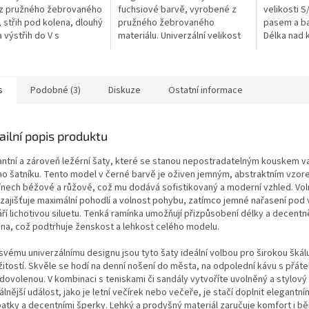
 z pružného žebrovaného
fuchsiové barvě, vyrobené z
velikosti S
, střih pod kolena, dlouhý
pružného žebrovaného
pasem a ba
a výstřih do V s
materiálu. Univerzální velikost
Délka nad 
em. Elegantní a
vhodná pro S, M i L. Midi délka
materiál vh
zální model vhodný pro
pod kolena, dlouhé rukávy a
Univerzální
nní i...
výstřih do...
každodenní
s
Podobné (3)
Diskuze
Ostatní informace
ailní popis produktu
antní a zároveň ležérní šaty, které se stanou nepostradatelným kouskem 
ího šatníku. Tento model v černé barvě je oživen jemným, abstraktním vzor
ínech béžové a růžové, což mu dodává sofistikovaný a moderní vzhled. Vol
h zajišťuje maximální pohodlí a volnost pohybu, zatímco jemné nařasení pod
ří lichotivou siluetu. Tenká ramínka umožňují přizpůsobení délky a decentn
na, což podtrhuje ženskost a lehkost celého modelu.
 svému univerzálnímu designu jsou tyto šaty ideální volbou pro širokou škál
žitostí. Skvěle se hodí na denní nošení do města, na odpolední kávu s přáte
 dovolenou. V kombinaci s teniskami či sandály vytvoříte uvolněný a stylový 
lnější událost, jako je letní večírek nebo večeře, je stačí doplnit elegantní
atky a decentními šperky. Lehký a prodyšný materiál zaručuje komfort i b