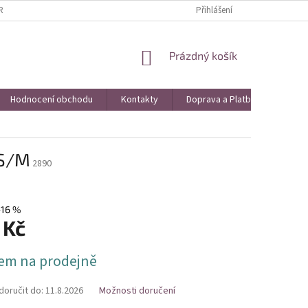
AVA A PLATBA
VRÁCENÍ ZBOŽÍ A REKLAMACE
Přihlášení
KONTAKTY
HO
NÁKUPNÍ
Prázdný košík
KOŠÍK
Hodnocení obchodu
Kontakty
Doprava a Platba
Obch
 S/M
2890
–16 %
 Kč
em na prodejně
oručit do:
11.8.2026
Možnosti doručení