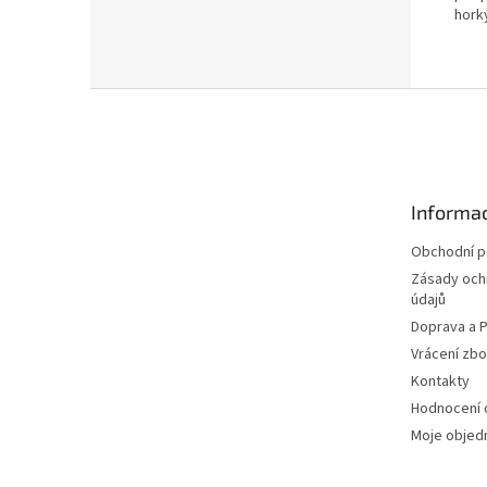
hork
Z
á
p
a
t
Informac
í
Obchodní 
Zásady och
údajů
Doprava a P
Vrácení zbo
Kontakty
Hodnocení
Moje objed