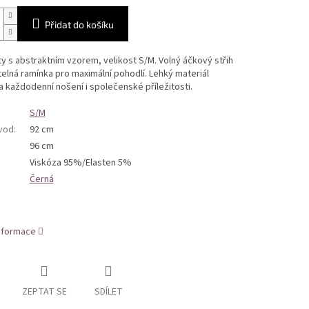
Přidat do košíku
y s abstraktním vzorem, velikost S/M. Volný áčkový střih
telná ramínka pro maximální pohodlí. Lehký materiál
 každodenní nošení i společenské příležitosti.
S/M
bvod
:
92 cm
96 cm
Viskóza 95%/Elasten 5%
Černá
informace
ZEPTAT SE
SDÍLET