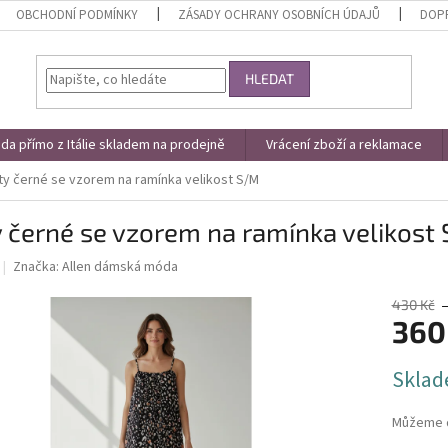
OBCHODNÍ PODMÍNKY
ZÁSADY OCHRANY OSOBNÍCH ÚDAJŮ
DOPR
HLEDAT
a přímo z Itálie skladem na prodejně
Vrácení zboží a reklamace
ty černé se vzorem na ramínka velikost S/M
 černé se vzorem na ramínka velikost
Značka:
Allen dámská móda
430 Kč
360
Měrná
Sklad
cena:
Můžeme d