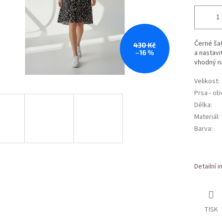
Černé šat
430 Kč
–16 %
a nastavi
vhodný na
Velikost
:
Prsa - o
Délka
:
Materiál
:
Barva
:
Detailní 
TISK