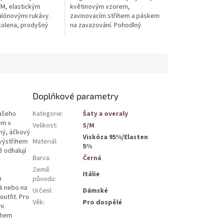
/M, elastickým
květinovým vzorem,
lónovými rukávy.
zavinovacím střihem a páskem
kolena, prodyšný
na zavazování. Pohodlný
odný na jaro a léto.
splývavý materiál, univerzální
 využití pro
velikost S/M s elastickými
...
prvky. Délka pod...
Doplňkové parametry
vašeho
Kategorie
:
Šaty a overaly
em v
Velikost
:
S/M
ný, áčkový
Viskóza 95%/Elasten
 výstřihem
Materiál
:
5%
ě odhalují
Barva
:
Černá
Země
Itálie
u
původu
:
li nebo na
Určení
:
Dámské
outfit. Pro
Věk
:
Pro dospělé
mi
ěhem