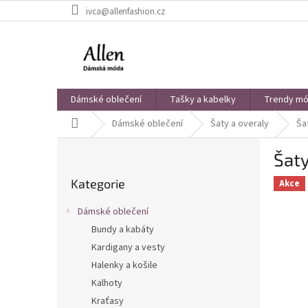
Přejít
ivca@allenfashion.cz
na
obsah
Dámské oblečení
Tašky a kabelky
Trendy mód
Domů
Dámské oblečení
Šaty a overaly
Ša
P
Šaty
o
Přeskočit
s
Kategorie
kategorie
Akce
t
r
Dámské oblečení
a
Bundy a kabáty
n
Kardigany a vesty
n
í
Halenky a košile
p
Kalhoty
a
Kraťasy