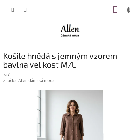
Přejít
NÁKUP
na
obsah
KOŠÍK
Košile hnědá s jemným vzorem
bavlna velikost M/L
757
Značka:
Allen dámská móda