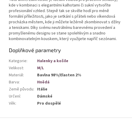
kde v kombinaci s elegantními kalhotami či sukní vytvoříte
profesionální vzhled. Stejně tak se skvěle hodí pro méně
formální příležitosti, jako je setkání s přáteli nebo víkendová
procházka městem, kde ji můžete ležérně zkombinovat s džíny
a teniskami. Díky svému neutrálnímu barevnému provedení a
promyšlenému designu se stane spolehlivým a snadno
kombinovatelným kouskem, který využijete napříč sezónami.
Doplňkové parametry
Kategorie
:
Halenky a košile
Velikost
:
M/L
Materiál
:
Bavlna 98%/Elasten 2%
Barva
:
Hnědá
Země původu
:
Itálie
Určení
:
Dámské
Věk
:
Pro dospělé
Z
á