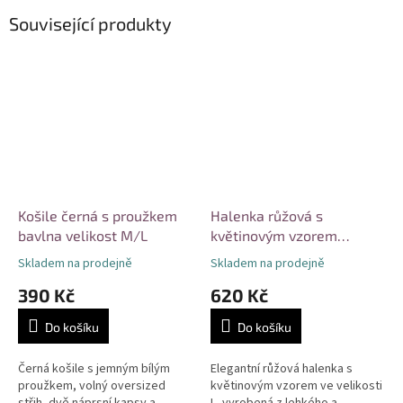
Související produkty
Košile černá s proužkem
Halenka růžová s
bavlna velikost M/L
květinovým vzorem
velikost L
Skladem na prodejně
Skladem na prodejně
390 Kč
620 Kč
Do košíku
Do košíku
Černá košile s jemným bílým
Elegantní růžová halenka s
proužkem, volný oversized
květinovým vzorem ve velikosti
střih, dvě náprsní kapsy a
L, vyrobená z lehkého a