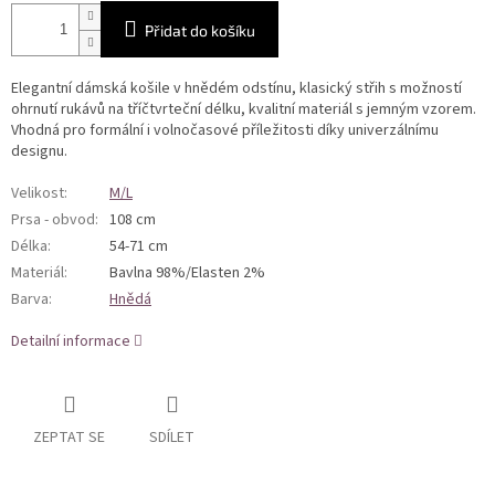
Přidat do košíku
Elegantní dámská košile v hnědém odstínu, klasický střih s možností
ohrnutí rukávů na tříčtvrteční délku, kvalitní materiál s jemným vzorem.
Vhodná pro formální i volnočasové příležitosti díky univerzálnímu
designu.
Velikost
:
M/L
Prsa - obvod
:
108 cm
Délka
:
54-71 cm
Materiál
:
Bavlna 98%/Elasten 2%
Barva
:
Hnědá
Detailní informace
ZEPTAT SE
SDÍLET