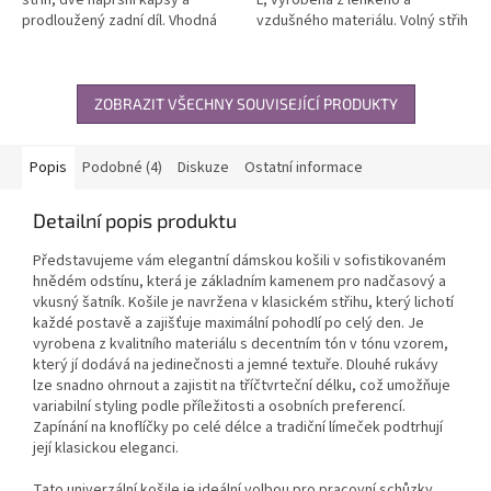
prodloužený zadní díl. Vhodná
vzdušného materiálu. Volný střih
pro každodenní nošení i do
s elastickým výstřihem se
kanceláře. Není určena pro
šňůrkou pro variabilní nošení a...
formální...
ZOBRAZIT VŠECHNY SOUVISEJÍCÍ PRODUKTY
Popis
Podobné (4)
Diskuze
Ostatní informace
Detailní popis produktu
Představujeme vám elegantní dámskou košili v sofistikovaném
hnědém odstínu, která je základním kamenem pro nadčasový a
vkusný šatník. Košile je navržena v klasickém střihu, který lichotí
každé postavě a zajišťuje maximální pohodlí po celý den. Je
vyrobena z kvalitního materiálu s decentním tón v tónu vzorem,
který jí dodává na jedinečnosti a jemné textuře. Dlouhé rukávy
lze snadno ohrnout a zajistit na tříčtvrteční délku, což umožňuje
variabilní styling podle příležitosti a osobních preferencí.
Zapínání na knoflíčky po celé délce a tradiční límeček podtrhují
její klasickou eleganci.
Tato univerzální košile je ideální volbou pro pracovní schůzky,