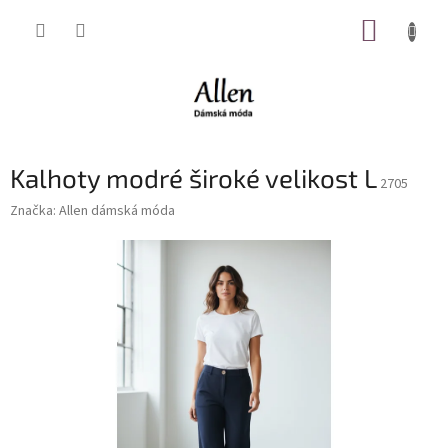
Přejít
NÁKUP
na
obsah
KOŠÍK
Kalhoty modré široké velikost L
2705
Značka:
Allen dámská móda