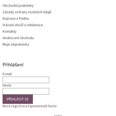
t
Obchodní podmínky
í
Zásady ochrany osobních údajů
Doprava a Platba
Vrácení zboží a reklamace
Kontakty
Hodnocení obchodu
Moje objednávka
Přihlášení
E-mail
Heslo
PŘIHLÁSIT SE
Nová registrace
Zapomenuté heslo
nebo