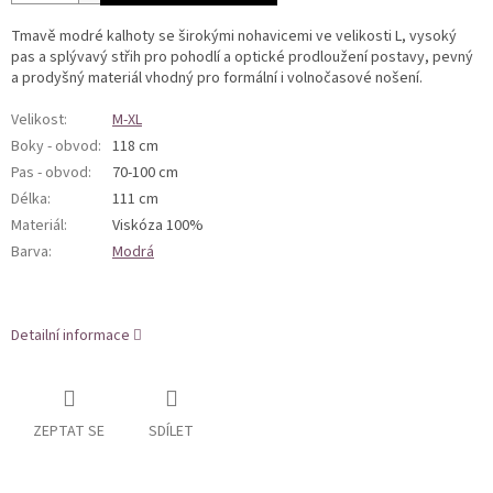
Tmavě modré kalhoty se širokými nohavicemi ve velikosti L, vysoký
pas a splývavý střih pro pohodlí a optické prodloužení postavy, pevný
a prodyšný materiál vhodný pro formální i volnočasové nošení.
Velikost
:
M-XL
Boky - obvod
:
118 cm
Pas - obvod
:
70-100 cm
Délka
:
111 cm
Materiál
:
Viskóza 100%
Barva
:
Modrá
Detailní informace
ZEPTAT SE
SDÍLET