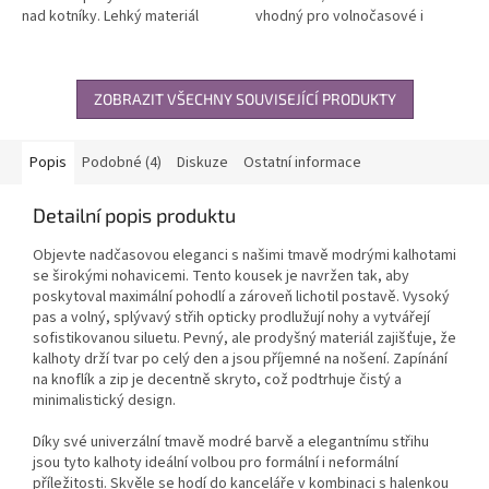
nad kotníky. Lehký materiál
vhodný pro volnočasové i
vhodný pro formální i
formální využití. Kvalitní,
volnočasové příležitosti....
prodyšný materiál zajišťuje
pohodlí po...
ZOBRAZIT VŠECHNY SOUVISEJÍCÍ PRODUKTY
Popis
Podobné (4)
Diskuze
Ostatní informace
Detailní popis produktu
Objevte nadčasovou eleganci s našimi tmavě modrými kalhotami
se širokými nohavicemi. Tento kousek je navržen tak, aby
poskytoval maximální pohodlí a zároveň lichotil postavě. Vysoký
pas a volný, splývavý střih opticky prodlužují nohy a vytvářejí
sofistikovanou siluetu. Pevný, ale prodyšný materiál zajišťuje, že
kalhoty drží tvar po celý den a jsou příjemné na nošení. Zapínání
na knoflík a zip je decentně skryto, což podtrhuje čistý a
minimalistický design.
Díky své univerzální tmavě modré barvě a elegantnímu střihu
jsou tyto kalhoty ideální volbou pro formální i neformální
příležitosti. Skvěle se hodí do kanceláře v kombinaci s halenkou