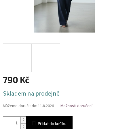
790 Kč
Měrná
Skladem na prodejně
cena:
Můžeme doručit do:
11.8.2026
Možnosti doručení
Přidat do košíku