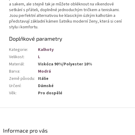
a sakem, ale stejně tak je můžete obléknout na víkendové
setkání s přáteli, doplněné jednoduchým tričkem a teniskami.
Jsou perfektní alternativou ke klasickým úzkým kalhotám a
představují základní kámen šatníku moderní ženy, která si cení
stylu i komfortu.
Doplňkové parametry
Kategorie
:
Kalhoty
Velikost
:
L
Materiál
:
Viskóza 90%/Polyester 10%
Barva
:
Modrá
Země původu
:
Itálie
Určení
:
Dámské
Věk
:
Pro dospělé
Z
á
p
a
Informace pro vás