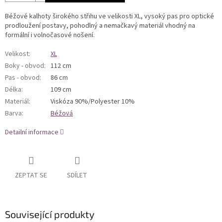
Béžové kalhoty širokého střihu ve velikosti XL, vysoký pas pro optické
prodloužení postavy, pohodlný a nemačkavý materiál vhodný na
formální i volnočasové nošení.
Velikost
:
XL
Boky - obvod
:
112 cm
Pas - obvod
:
86 cm
Délka
:
109 cm
Materiál
:
Viskóza 90%/Polyester 10%
Barva
:
Béžová
Detailní informace
ZEPTAT SE
SDÍLET
Související produkty