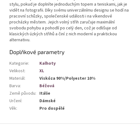
stylu, pokud je doplníte jednoduchým topem a teniskami, jak je
vidět na fotografii. Díky svému univerzálnímu designu se hodí na
pracovní schůzky, společenské události i na víkendové
procházky městem. Jejich volný střih zaručuje maximální
svobodu pohybu a pohodlí po celý den, což je odlišuje od
klasických úzkých střihů a činí z nich moderní a praktickou
alternativu.
Doplňkové parametry
Kategorie
:
Kalhoty
Velikost
:
XL
Materiál
:
Viskóza 90%/Polyester 10%
Barva
:
Béžová
Země původu
:
Itálie
Určení
:
Dámské
Věk
:
Pro dospělé
Z
á