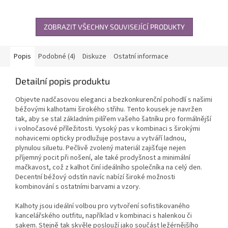
nohavicemi vhodný pro
Vhodné pro formální i
každodenní i...
neformální...
ZOBRAZIT VŠECHNY SOUVISEJÍCÍ PRODUKTY
Popis
Podobné (4)
Diskuze
Ostatní informace
Detailní popis produktu
Objevte nadčasovou eleganci a bezkonkurenční pohodlí s našimi
béžovými kalhotami širokého střihu. Tento kousek je navržen
tak, aby se stal základním pilířem vašeho šatníku pro formálnější
i volnočasové příležitosti. Vysoký pas v kombinaci s širokými
nohavicemi opticky prodlužuje postavu a vytváří ladnou,
plynulou siluetu. Pečlivě zvolený materiál zajišťuje nejen
příjemný pocit při nošení, ale také prodyšnost a minimální
mačkavost, což z kalhot činí ideálního společníka na celý den.
Decentní béžový odstín navíc nabízí široké možnosti
kombinování s ostatními barvami a vzory.
Kalhoty jsou ideální volbou pro vytvoření sofistikovaného
kancelářského outfitu, například v kombinaci s halenkou či
sakem. Stejně tak skvěle poslouží jako součást ležérnějšího