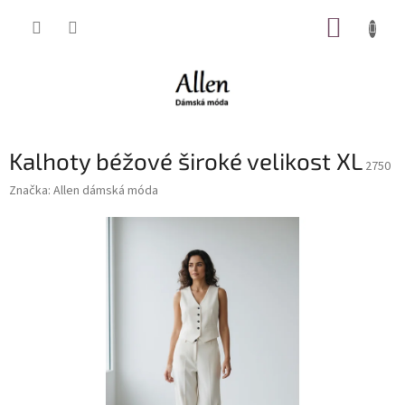
Přejít
NÁKUP
na
obsah
KOŠÍK
Kalhoty béžové široké velikost XL
2750
Značka:
Allen dámská móda