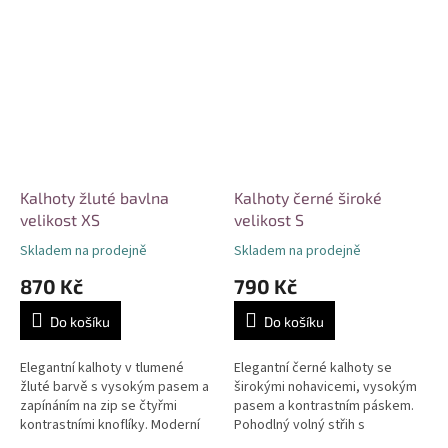
Kalhoty žluté bavlna
Kalhoty černé široké
velikost XS
velikost S
Skladem na prodejně
Skladem na prodejně
870 Kč
790 Kč
Do košíku
Do košíku
Elegantní kalhoty v tlumené
Elegantní černé kalhoty se
žluté barvě s vysokým pasem a
širokými nohavicemi, vysokým
zapínáním na zip se čtyřmi
pasem a kontrastním páskem.
kontrastními knoflíky. Moderní
Pohodlný volný střih s
střih s mírně zúženými
decentními sklady vpředu.