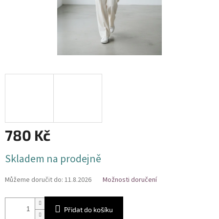
780 Kč
Měrná
Skladem na prodejně
cena:
Můžeme doručit do:
11.8.2026
Možnosti doručení
Přidat do košíku