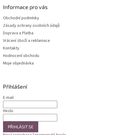
p
a
Informace pro vás
t
Obchodní podmínky
í
Zásady ochrany osobních údajů
Doprava a Platba
Vrácení zboží a reklamace
Kontakty
Hodnocení obchodu
Moje objednávka
Přihlášení
E-mail
Heslo
PŘIHLÁSIT SE
Nová registrace
Zapomenuté heslo